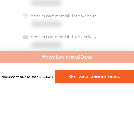
XXXXXXXXXX
dossier.commercial_info.website
XXXXXXXXXX
dossier.commercial_info.activity
XXXXXXXXXX
freemium.actualData
freemium.exampleText_1
freemium.exampleText_2
document.dueToDate
25.03.17
SEARCH.ONMONITORING
freemium.anonymousPerSearch2
FREEMIUM.DETAILS
FREEMIUM.REGISTER