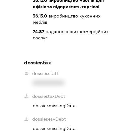
36.12.0
виробництво меблів для
офісів та підприємств торгівлі
36.13.0
виробництво кухонних
меблів
74.87
надання інших комерційних
послуг
dossier.tax
dossier.staff
XXXXXXXXXX
dossier.taxDebt
dossier.missingData
dossier.esvDebt
dossier.missingData