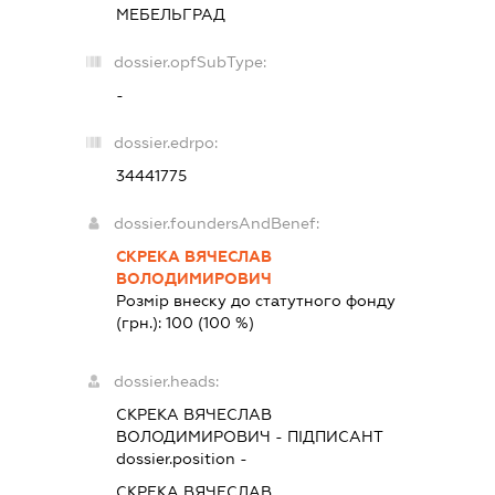
МЕБЕЛЬГРАД
dossier.opfSubType:
-
dossier.edrpo:
34441775
dossier.foundersAndBenef:
СКРЕКА ВЯЧЕСЛАВ
ВОЛОДИМИРОВИЧ
Розмір внеску до статутного фонду
(грн.):
100
(100 %)
dossier.heads:
СКРЕКА ВЯЧЕСЛАВ
ВОЛОДИМИРОВИЧ
-
ПІДПИСАНТ
dossier.position -
СКРЕКА ВЯЧЕСЛАВ