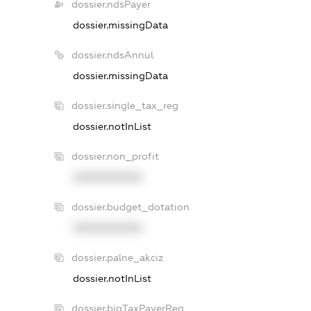
dossier.ndsPayer
dossier.missingData
dossier.ndsAnnul
dossier.missingData
dossier.single_tax_reg
dossier.notInList
dossier.non_profit
XXXXXXXXXX
dossier.budget_dotation
XXXXXXXXXX
dossier.palne_akciz
dossier.notInList
dossier.bigTaxPayerReg