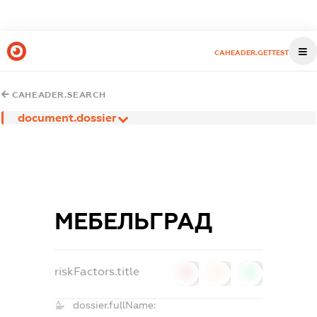
CAHEADER.GETTEST
CAHEADER.SEARCH
document.dossier
МЕБЕЛЬГРАД
riskFactors.title
0
0
0
dossier.fullName: