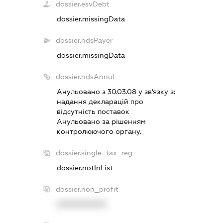
dossier.esvDebt
dossier.missingData
dossier.ndsPayer
dossier.missingData
dossier.ndsAnnul
Анульовано з 30.03.08 у зв'язку з:
надання декларацiй про
вiдсутнiсть поставок
Анульовано за рiшенням
контролюючого органу.
dossier.single_tax_reg
dossier.notInList
dossier.non_profit
XXXXXXXXXX