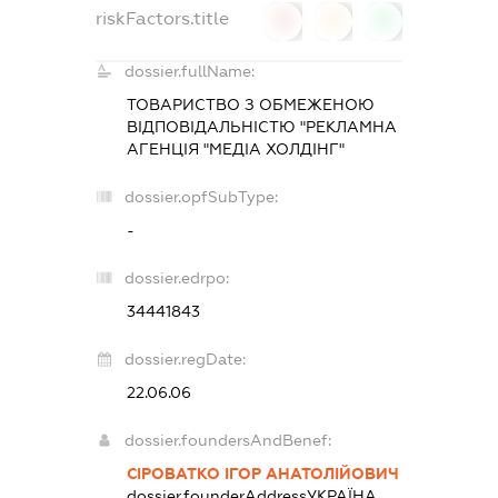
riskFactors.title
0
0
0
dossier.fullName:
ТОВАРИСТВО З ОБМЕЖЕНОЮ
ВІДПОВІДАЛЬНІСТЮ "РЕКЛАМНА
АГЕНЦІЯ "МЕДІА ХОЛДІНГ"
dossier.opfSubType:
-
dossier.edrpo:
34441843
dossier.regDate:
22.06.06
dossier.foundersAndBenef:
СІРОВАТКО ІГОР АНАТОЛІЙОВИЧ
dossier.founderAddress
УКРАЇНА,