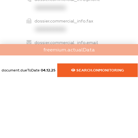
XXXXXXXXXX
dossier.commercial_info.fax
XXXXXXXXXX
dossier.commercial_info.email
freemium.actualData
XXXXXXXXXX
dossier.commercial_info.website
document.dueToDate
04.12.25
SEARCH.ONMONITORING
XXXXXXXXXX
dossier.commercial_info.activity
XXXXXXXXXX
freemium.exampleText_1
freemium.exampleText_2
freemium.anonymousPerSearch2