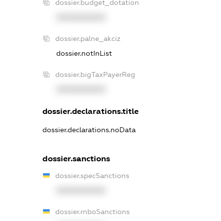
dossier.budget_dotation
XXXXXXXXXX
dossier.palne_akciz
dossier.notInList
dossier.bigTaxPayerReg
XXXXXXXXXX
dossier.declarations.title
dossier.declarations.noData
dossier.sanctions
dossier.specSanctions
XXXXXXXXXX
dossier.rnboSanctions