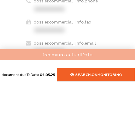
dossier.commercial_info.phone
XXXXXXXXXX
dossier.commercial_info.fax
XXXXXXXXXX
dossier.commercial_info.email
XXXXXXXXXX
freemium.actualData
dossier.commercial_info.website
XXXXXXXXXX
document.dueToDate
04.05.25
SEARCH.ONMONITORING
dossier.commercial_info.activity
XXXXXXXXXX
freemium.exampleText_1
freemium.exampleText_2
freemium.anonymousPerSearch2