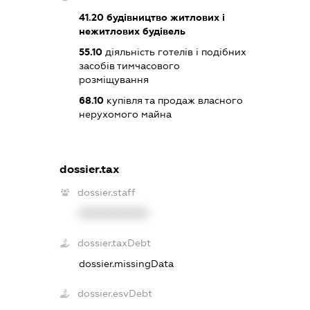
41.20
будівництво житлових і
нежитлових будівель
55.10
діяльність готелів і подібних
засобів тимчасового
розміщування
68.10
купівля та продаж власного
нерухомого майна
dossier.tax
dossier.staff
XXXXXXXXXX
dossier.taxDebt
dossier.missingData
dossier.esvDebt