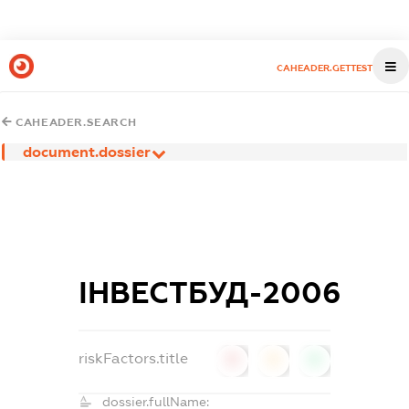
CAHEADER.GETTEST
CAHEADER.SEARCH
document.dossier
ІНВЕСТБУД-2006
riskFactors.title
0
0
0
dossier.fullName: