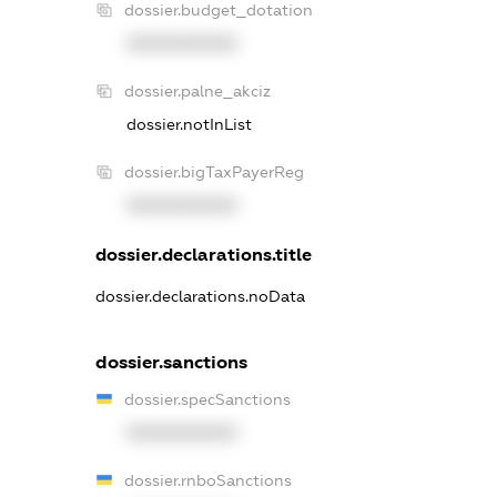
dossier.budget_dotation
XXXXXXXXXX
dossier.palne_akciz
dossier.notInList
dossier.bigTaxPayerReg
XXXXXXXXXX
dossier.declarations.title
dossier.declarations.noData
dossier.sanctions
dossier.specSanctions
XXXXXXXXXX
dossier.rnboSanctions