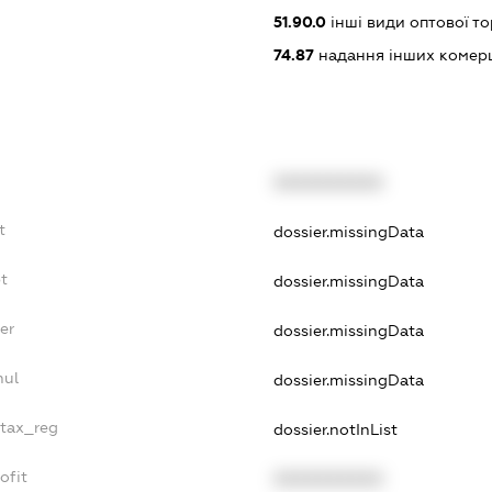
51.90.0
інші види оптової то
74.87
надання інших комерц
XXXXXXXXXX
t
dossier.missingData
bt
dossier.missingData
er
dossier.missingData
nul
dossier.missingData
_tax_reg
dossier.notInList
ofit
XXXXXXXXXX