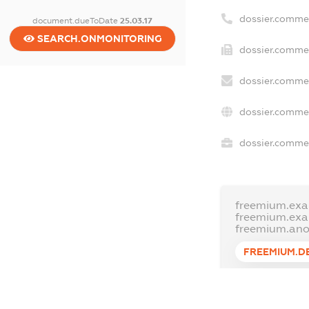
dossier.comme
document.dueToDate
25.03.17
SEARCH.ONMONITORING
dossier.commer
dossier.commer
dossier.commer
dossier.commer
freemium.exa
freemium.ex
freemium.an
FREEMIUM.D