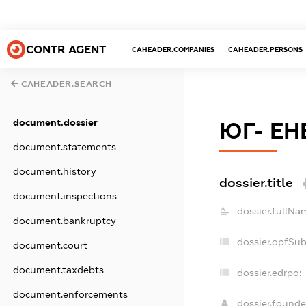
CONTR AGENT
CAHEADER.COMPANIES
CAHEADER.PERSONS
CAHEADER.SEARCH
document.dossier
ЮГ- Е
document.statements
document.history
dossier.title
document.inspections
dossier.fullNa
document.bankruptcy
dossier.opfSu
document.court
document.taxdebts
dossier.edrpo:
document.enforcements
dossier.found