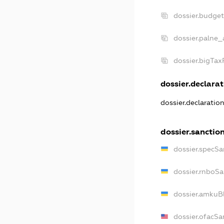
dossier.budge
dossier.palne_
dossier.bigTa
dossier.declarat
dossier.declaratio
dossier.sanctio
dossier.specSa
dossier.rnboS
dossier.amkuB
dossier.ofacSa