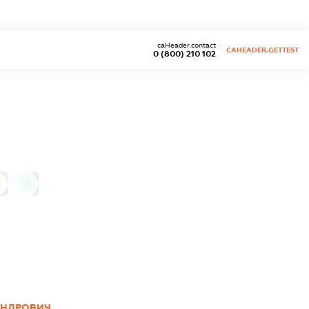
caHeader.contact
CAHEADER.GETTEST
0 (800) 210 102
0
АНДРОВИЧ