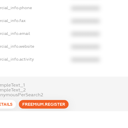
rcial_info.phone
XXXXXXXXXX
cial_info.fax
XXXXXXXXXX
cial_info.email
XXXXXXXXXX
cial_info.website
XXXXXXXXXX
cial_info.activity
XXXXXXXXXX
mpleText_1
ampleText_2
onymousPerSearch2
ETAILS
FREEMIUM.REGISTER