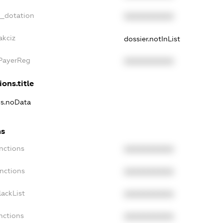
t_dotation
XXXXXXXXXX
akciz
dossier.notInList
xPayerReg
XXXXXXXXXX
ions.title
ns.noData
ns
nctions
XXXXXXXXXX
anctions
XXXXXXXXXX
lackList
XXXXXXXXXX
nctions
XXXXXXXXXX