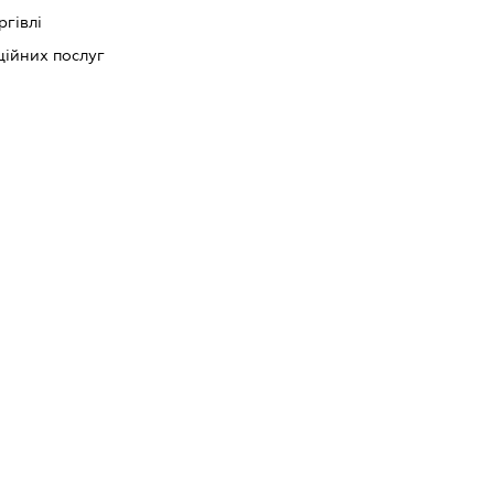
ргівлі
ійних послуг