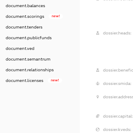
document.balances
document.scorings
new!
document.tenders
dossier.heads:
document.publicfunds
document.ved
document.semantrum
document.relationships
dossier.benefic
document.licenses
new!
dossier.smida:
dossier.address
dossier.capital:
dossier.kveds: