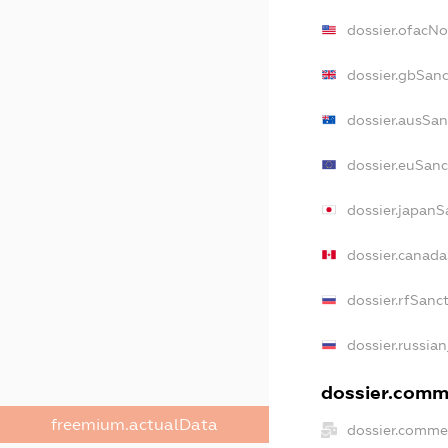
dossier.ofacN
dossier.gbSan
dossier.ausSan
dossier.euSanc
dossier.japanS
dossier.canad
dossier.rfSanc
dossier.russia
dossier.comme
freemium.actualData
dossier.comme