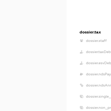
dossier.tax
dossier.staff
dossier.taxDeb
dossier.esvDe
dossier.ndsPay
dossier.ndsAn
dossier.single
dossier.non_pr