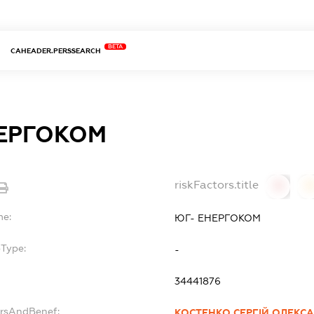
BETA
CAHEADER.PERSSEARCH
НЕРГОКОМ
riskFactors.title
0
0
me:
ЮГ- ЕНЕРГОКОМ
bType:
-
34441876
ersAndBenef:
КОСТЕНКО СЕРГІЙ ОЛЕКС