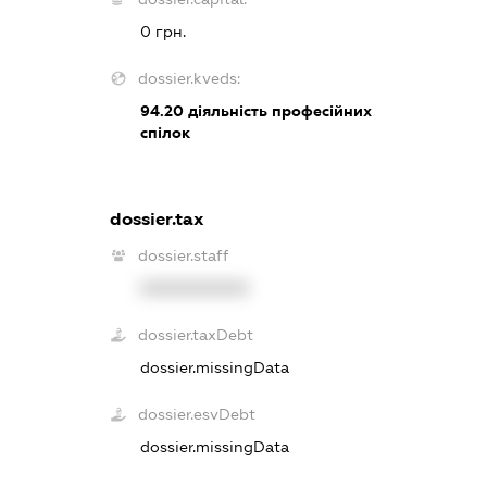
0 грн.
dossier.kveds:
94.20
діяльність професійних
спілок
dossier.tax
dossier.staff
XXXXXXXXXX
dossier.taxDebt
dossier.missingData
dossier.esvDebt
dossier.missingData