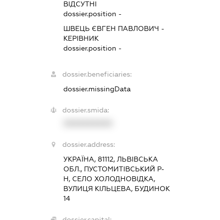
ВІДСУТНІ
dossier.position -
ШВЕЦЬ ЄВГЕН ПАВЛОВИЧ
-
КЕРІВНИК
dossier.position -
dossier.beneficiaries:
dossier.missingData
dossier.smida:
XXXXXXXXXX
dossier.address:
УКРАЇНА, 81112, ЛЬВІВСЬКА
ОБЛ., ПУСТОМИТІВСЬКИЙ Р-
Н, СЕЛО ХОЛОДНОВІДКА,
ВУЛИЦЯ КІЛЬЦЕВА, БУДИНОК
14
dossier.capital: