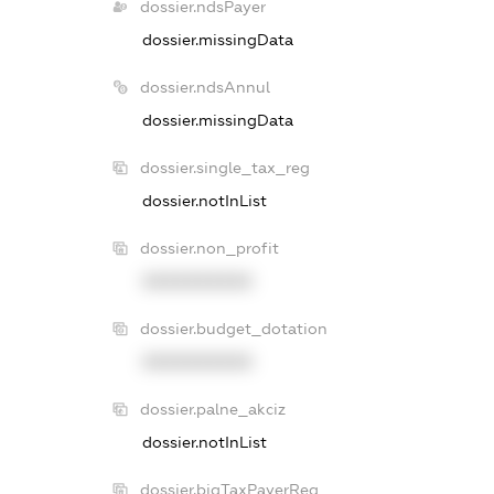
dossier.ndsPayer
dossier.missingData
dossier.ndsAnnul
dossier.missingData
dossier.single_tax_reg
dossier.notInList
dossier.non_profit
XXXXXXXXXX
dossier.budget_dotation
XXXXXXXXXX
dossier.palne_akciz
dossier.notInList
dossier.bigTaxPayerReg