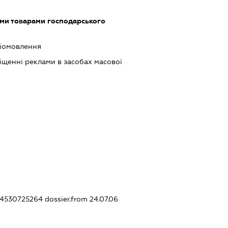
ими товарами господарського
діомовлення
щенні реклами в засобах масової
344530725264
dossier.from 24.07.06