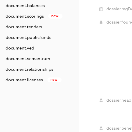
document.balances
dossier.regD
document.scorings
new!
dossier.fou
document.tenders
document.publicfunds
document.ved
document.semantrum
document.relationships
document.licenses
new!
dossier.head
dossier.benef