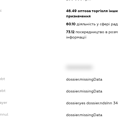
s:
46.49
оптова торгівля інш
призначення
60.10
діяльність у сфері ра
73.12
посередництво в розмі
інформації
XXXXXXXXXX
ebt
dossier.missingData
ebt
dossier.missingData
ayer
dossier.yes
dossier.ndsInn 
Annul
dossier.missingData