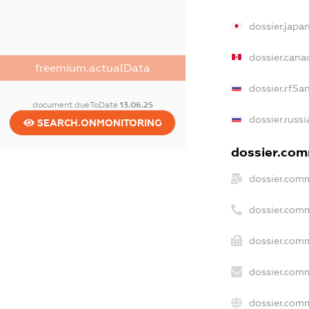
dossier.japa
dossier.can
freemium.actualData
dossier.rfSa
document.dueToDate
13.06.25
dossier.russ
SEARCH.ONMONITORING
dossier.comm
dossier.comm
dossier.com
dossier.comm
dossier.comm
dossier.comm