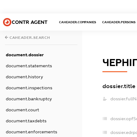
CONTR AGENT
CAHEADER.COMPANIES
CAHEADER.PERSONS
CAHEADER.SEARCH
document.dossier
ЧЕРНІ
document.statements
document.history
dossier.title
document.inspections
dossier.full
document.bankruptcy
document.court
dossier.opfS
document.taxdebts
document.enforcements
dossier.edrp