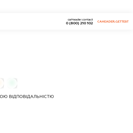
caHeader.contact
CAHEADER.GETTEST
0 (800) 210 102
0
0
ОЮ ВІДПОВІДАЛЬНІСТЮ