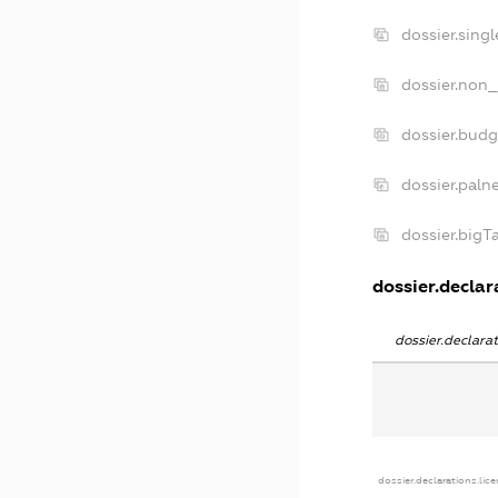
dossier.sing
dossier.non_
dossier.bud
dossier.paln
dossier.big
dossier.declara
dossier.declar
dossier.declarations.lic