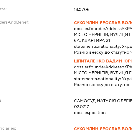
ate:
18.07.06
ndersAndBenef:
СУХОМЛИН ЯРОСЛАВ ВО
dossier.founderAddress
УКРА
МІСТО ЧЕРНІГІВ, ВУЛИЦЯ
6А, КВАРТИРА 21
statements.nationality:
Укра
Розмір внеску до статутног
ШПИТАЛЕНКО ВАДИМ ЮР
dossier.founderAddress
УКРА
МІСТО ЧЕРНІГІВ, ВУЛИЦЯ
statements.nationality:
Укра
Розмір внеску до статутног
s:
САМОСУД НАТАЛІЯ ОЛЕГІ
02.07.17
dossier.position -
iciaries:
СУХОМЛИН ЯРОСЛАВ ВО