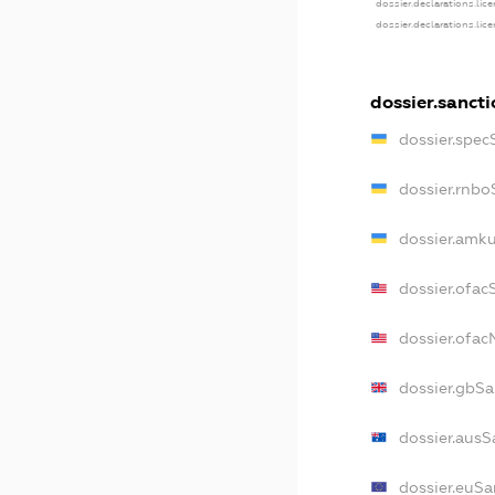
dossier.declarations.lic
dossier.declarations.lic
dossier.sancti
dossier.spec
dossier.rnbo
dossier.amku
dossier.ofac
dossier.ofa
dossier.gbSa
dossier.ausS
dossier.euSa