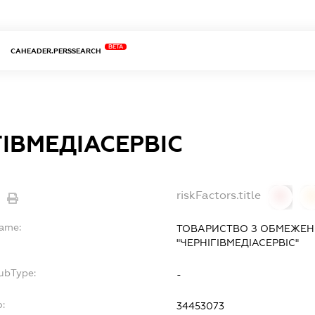
BETA
CAHEADER.PERSSEARCH
ГІВМЕДІАСЕРВІС
riskFactors.title
0
Name:
ТОВАРИСТВО З ОБМЕЖЕН
"ЧЕРНІГІВМЕДІАСЕРВІС"
ubType:
-
o:
34453073