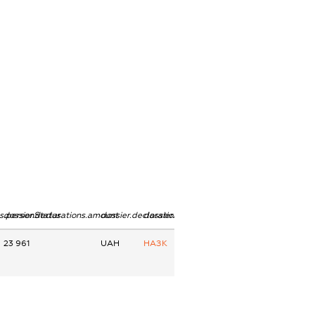
ns.personStatus
dossier.declarations.amount
dossier.declarations.currency
dossier.declarations.source
23 961
UAH
НАЗК