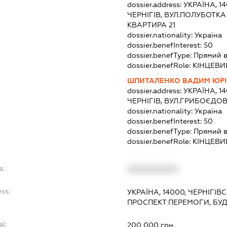
dossier.address:
УКРАЇНА, 1
ЧЕРНІГІВ, ВУЛ.ПОЛУБОТК
КВАРТИРА 21
dossier.nationality:
Україна
dossier.benefInterest:
50
dossier.benefType:
Прямий в
dossier.benefRole:
КІНЦЕВИ
ШПИТАЛЕНКО ВАДИМ ЮР
dossier.address:
УКРАЇНА, 1
ЧЕРНІГІВ, ВУЛ.ГРИБОЄДО
dossier.nationality:
Україна
dossier.benefInterest:
50
dossier.benefType:
Прямий в
dossier.benefRole:
КІНЦЕВИ
a:
XXXXXXXXXX
ss:
УКРАЇНА, 14000, ЧЕРНІГІВС
ПРОСПЕКТ ПЕРЕМОГИ, БУ
al:
200 000 грн.