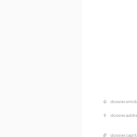
dossier.smid
dossier.addre
dossier.capit