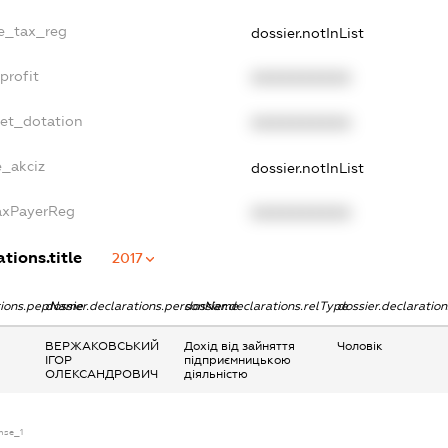
le_tax_reg
dossier.notInList
profit
XXXXXXXXXX
get_dotation
XXXXXXXXXX
e_akciz
dossier.notInList
TaxPayerReg
XXXXXXXXXX
tions.title
2017
ations.pepName
dossier.declarations.personName
dossier.declarations.relType
dossier.declaratio
ВЕРЖАКОВСЬКИЙ
Дохід від зайняття
Чоловік
ІГОР
підприємницькою
ОЛЕКСАНДРОВИЧ
діяльністю
ense_1