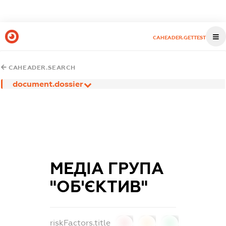
CAHEADER.GETTEST
CAHEADER.SEARCH
document.dossier
МЕДІА ГРУПА
"ОБ'ЄКТИВ"
riskFactors.title
0
0
0