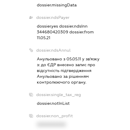
dossier.missingData
dossier.ndsPayer
dossier.yes
dossier.ndsInn
344680420309
dossier.from
11.05.21
dossier.ndsAnnul
Анульовано з 05.05.11 у зв'язку
з:
до ЄДР внесено запис про
вiдсутнiсть пiдтвердження
Анульовано за рiшенням
контролюючого органу.
dossier.single_tax_reg
dossier.notInList
dossier.non_profit
XXXXXXXXXX