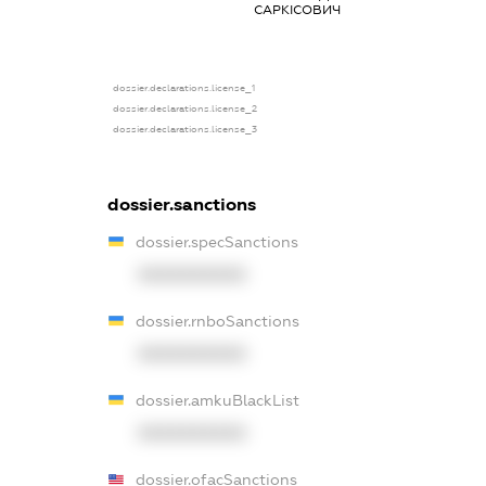
САРКІСОВИЧ
власник
(контролер)
dossier.declarations.license_1
dossier.declarations.license_2
dossier.declarations.license_3
dossier.sanctions
dossier.specSanctions
XXXXXXXXXX
dossier.rnboSanctions
XXXXXXXXXX
dossier.amkuBlackList
XXXXXXXXXX
dossier.ofacSanctions