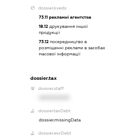
dossier.kveds:
73.11
рекламні агентства
18.12
друкування іншої
продукції
73.12
посередництво в
розміщенні реклами в засобах
масової інформації
dossier.tax
dossier.staff
XXXXXXXXXX
dossier.taxDebt
dossier.missingData
dossier.esvDebt