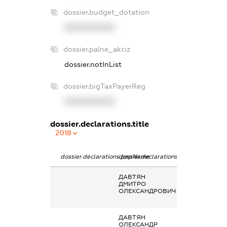
dossier.budget_dotation
XXXXXXXXXX
dossier.palne_akciz
dossier.notInList
dossier.bigTaxPayerReg
XXXXXXXXXX
dossier.declarations.title
2018
dossier.declarations.pepName
dossier.declarations.personName
dossier.declarat
ДАВТЯН
Кінцевий
ДМИТРО
бенефіціарний
ОЛЕКСАНДРОВИЧ
власник
(контролер)
ДАВТЯН
Кінцевий
ОЛЕКСАНДР
бенефіціарний