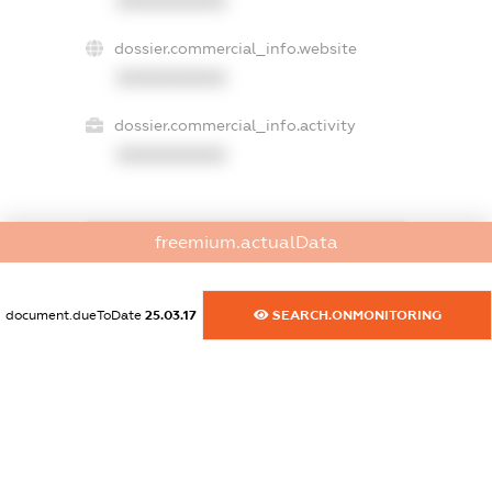
XXXXXXXXXX
dossier.commercial_info.website
XXXXXXXXXX
dossier.commercial_info.activity
XXXXXXXXXX
freemium.actualData
freemium.exampleText_1
freemium.exampleText_2
freemium.anonymousPerSearch2
document.dueToDate
25.03.17
SEARCH.ONMONITORING
FREEMIUM.DETAILS
FREEMIUM.REGISTER