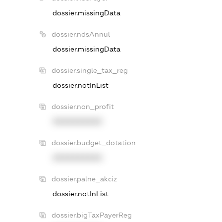
dossier.missingData
dossier.ndsAnnul
dossier.missingData
dossier.single_tax_reg
dossier.notInList
dossier.non_profit
XXXXXXXXXX
dossier.budget_dotation
XXXXXXXXXX
dossier.palne_akciz
dossier.notInList
dossier.bigTaxPayerReg