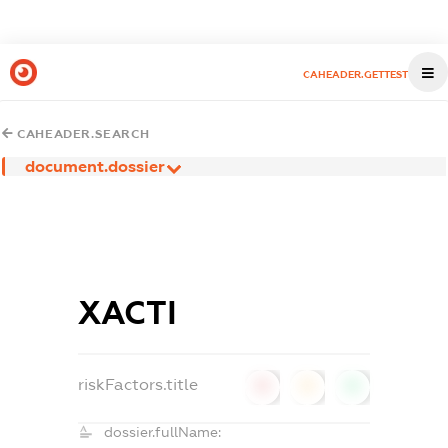
CAHEADER.GETTEST
CAHEADER.SEARCH
document.dossier
ХАСТІ
riskFactors.title
0
0
0
dossier.fullName: