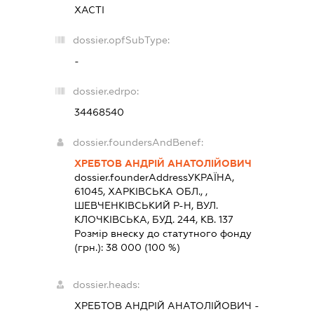
ХАСТІ
dossier.opfSubType:
-
dossier.edrpo:
34468540
dossier.foundersAndBenef:
ХРЕБТОВ АНДРІЙ АНАТОЛІЙОВИЧ
dossier.founderAddress
УКРАЇНА,
61045, ХАРКIВСЬКА ОБЛ., ,
ШЕВЧЕНКIВСЬКИЙ Р-Н, ВУЛ.
КЛОЧКІВСЬКА, БУД. 244, КВ. 137
Розмір внеску до статутного фонду
(грн.):
38 000
(100 %)
dossier.heads:
ХРЕБТОВ АНДРІЙ АНАТОЛІЙОВИЧ
-