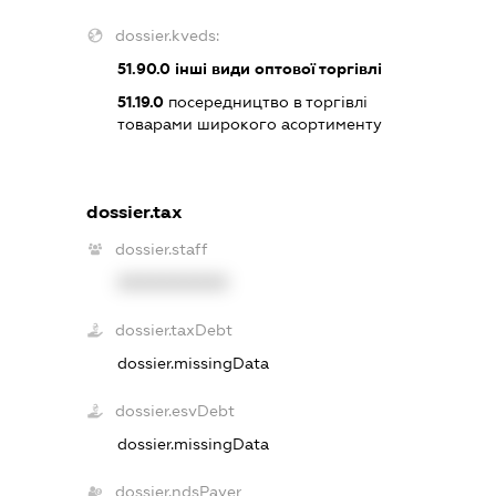
dossier.kveds:
51.90.0
інші види оптової торгівлі
51.19.0
посередництво в торгівлі
товарами широкого асортименту
dossier.tax
dossier.staff
XXXXXXXXXX
dossier.taxDebt
dossier.missingData
dossier.esvDebt
dossier.missingData
dossier.ndsPayer