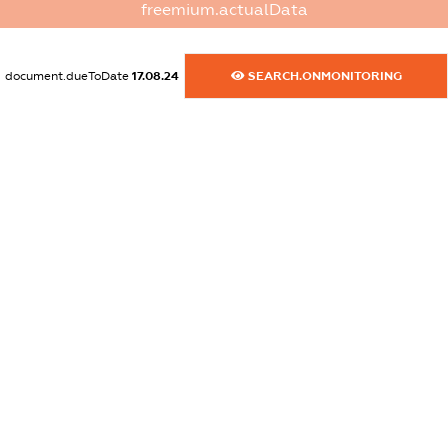
freemium.actualData
XXXXXXXXXX
dossier.commercial_info.email
document.dueToDate
17.08.24
SEARCH.ONMONITORING
XXXXXXXXXX
dossier.commercial_info.website
XXXXXXXXXX
dossier.commercial_info.activity
XXXXXXXXXX
freemium.exampleText_1
freemium.exampleText_2
freemium.anonymousPerSearch2
FREEMIUM.DETAILS
FREEMIUM.REGISTER