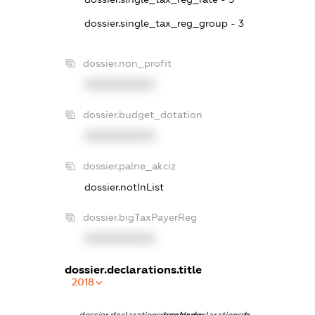
dossier.single_tax_reg_group - 3
dossier.non_profit
XXXXXXXXXX
dossier.budget_dotation
XXXXXXXXXX
dossier.palne_akciz
dossier.notInList
dossier.bigTaxPayerReg
XXXXXXXXXX
dossier.declarations.title
2018
dossier.declarations.pepName
dossier.declarations.personName
dossier.declaratio