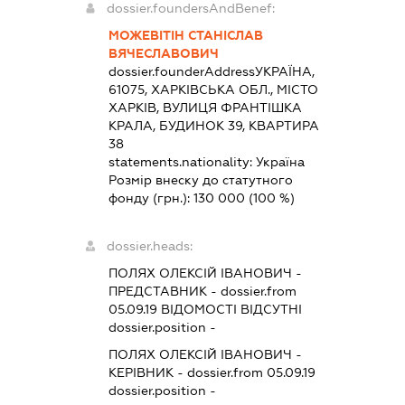
dossier.foundersAndBenef:
МОЖЕВІТІН СТАНІСЛАВ
ВЯЧЕСЛАВОВИЧ
dossier.founderAddress
УКРАЇНА,
61075, ХАРКІВСЬКА ОБЛ., МІСТО
ХАРКІВ, ВУЛИЦЯ ФРАНТІШКА
КРАЛА, БУДИНОК 39, КВАРТИРА
38
statements.nationality:
Україна
Розмір внеску до статутного
фонду (грн.):
130 000
(100 %)
dossier.heads:
ПОЛЯХ ОЛЕКСІЙ ІВАНОВИЧ
-
ПРЕДСТАВНИК
- dossier.from
05.09.19
ВІДОМОСТІ ВІДСУТНІ
dossier.position -
ПОЛЯХ ОЛЕКСІЙ ІВАНОВИЧ
-
КЕРІВНИК
- dossier.from 05.09.19
dossier.position -