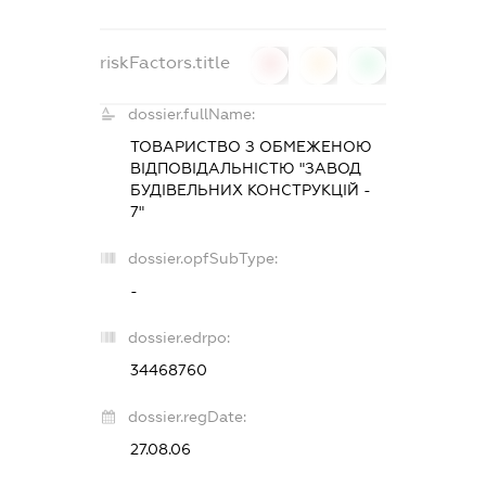
riskFactors.title
0
0
0
dossier.fullName:
ТОВАРИСТВО З ОБМЕЖЕНОЮ
ВІДПОВІДАЛЬНІСТЮ "ЗАВОД
БУДІВЕЛЬНИХ КОНСТРУКЦІЙ -
7"
dossier.opfSubType:
-
dossier.edrpo:
34468760
dossier.regDate:
27.08.06