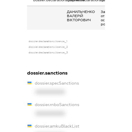
ДАНИЛЬЧЕНКО
Заробітна плата
ВАЛЕРІЙ
отримана за
ВІКТОРОВИЧ
основним місцем
роботи
dossier.declarations.license_1
dossier.declarations.license_2
dossier.declarations.license_3
dossier.sanctions
dossier.specSanctions
XXXXXXXXXX
dossier.rnboSanctions
XXXXXXXXXX
dossier.amkuBlackList