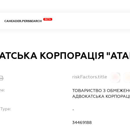
BETA
CAHEADER.PERSSEARCH
ТСЬКА КОРПОРАЦІЯ "АТА
riskFactors.title
0
0
me:
ТОВАРИСТВО З ОБМЕЖЕН
АДВОКАТСЬКА КОРПОРАЦІ
bType:
-
34469188