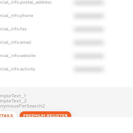
rcial_info.postal_address
XXXXXXXXXX
rcial_info.phone
XXXXXXXXXX
cial_info.fax
XXXXXXXXXX
cial_info.email
XXXXXXXXXX
cial_info.website
XXXXXXXXXX
cial_info.activity
XXXXXXXXXX
mpleText_1
ampleText_2
onymousPerSearch2
ETAILS
FREEMIUM.REGISTER