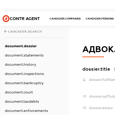
CONTR AGENT
CAHEADER.COMPANIES
CAHEADER.PERSONS
CAHEADER.SEARCH
document.dossier
АДВОКА
document.statements
document.history
dossier.title
document.inspections
dossier.fullNa
document.bankruptcy
document.court
dossier.opfSu
document.taxdebts
dossier.edrpo:
document.enforcements