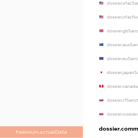
dossier.ofacSa
dossier.ofacN
dossier.gbSan
dossier.ausSan
dossier.euSanc
dossier.japanS
dossier.canad
dossier.rfSanc
dossier.russia
dossier.comme
freemium.actualData