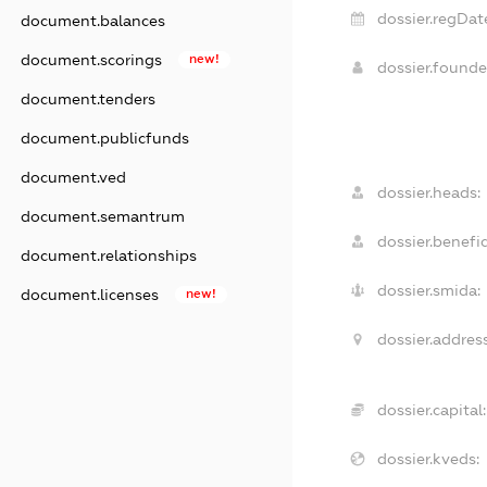
dossier.regDat
document.balances
document.scorings
new!
dossier.found
document.tenders
document.publicfunds
document.ved
dossier.heads:
document.semantrum
dossier.benefic
document.relationships
dossier.smida:
document.licenses
new!
dossier.address
dossier.capital:
dossier.kveds: