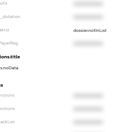
ofit
XXXXXXXXXX
t_dotation
XXXXXXXXXX
akciz
dossier.notInList
xPayerReg
XXXXXXXXXX
ions.title
ns.noData
ns
nctions
XXXXXXXXXX
anctions
XXXXXXXXXX
lackList
XXXXXXXXXX