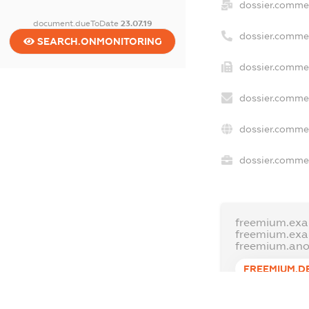
dossier.comme
document.dueToDate
23.07.19
dossier.comme
SEARCH.ONMONITORING
dossier.commer
dossier.commer
dossier.commer
dossier.commer
freemium.exa
freemium.ex
freemium.an
FREEMIUM.D