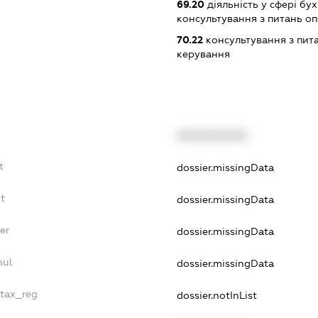
69.20
діяльність у сфері бу
консультування з питань о
70.22
консультування з пита
керування
XXXXXXXXXX
t
dossier.missingData
bt
dossier.missingData
er
dossier.missingData
nul
dossier.missingData
_tax_reg
dossier.notInList