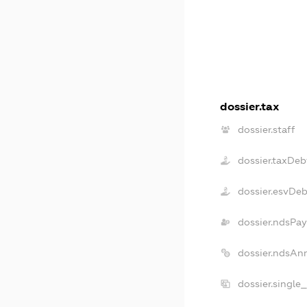
dossier.tax
dossier.staff
dossier.taxDeb
dossier.esvDe
dossier.ndsPay
dossier.ndsAn
dossier.single