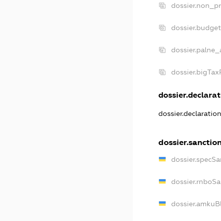
dossier.non_pr
dossier.budge
dossier.palne_
dossier.bigTa
dossier.declarat
dossier.declaratio
dossier.sanctio
dossier.specSa
dossier.rnboS
dossier.amkuB