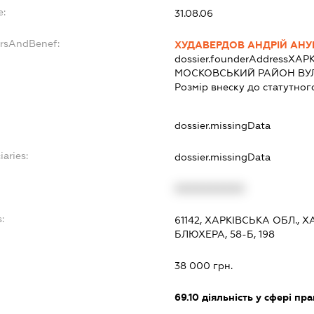
e:
31.08.06
ersAndBenef:
ХУДАВЕРДОВ АНДРІЙ АН
dossier.founderAddress
ХАРК
МОСКОВСЬКИЙ РАЙОН ВУЛИ
Розмір внеску до статутног
dossier.missingData
iaries:
dossier.missingData
XXXXXXXXXX
:
61142, ХАРКІВСЬКА ОБЛ.,
БЛЮХЕРА, 58-Б, 198
38 000 грн.
69.10
діяльність у сфері пра