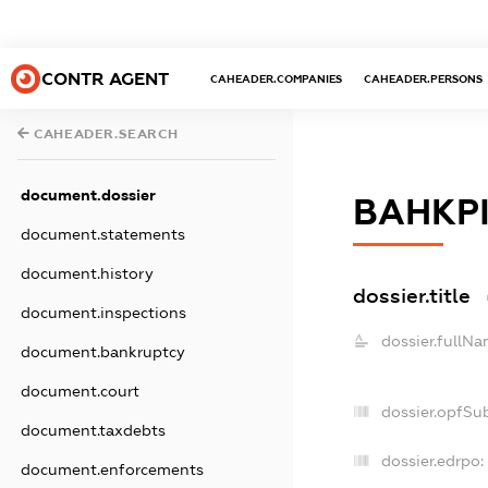
CONTR AGENT
CAHEADER.COMPANIES
CAHEADER.PERSONS
CAHEADER.SEARCH
document.dossier
ВАНКРІ
document.statements
document.history
dossier.title
document.inspections
dossier.fullNa
document.bankruptcy
document.court
dossier.opfSu
document.taxdebts
dossier.edrpo:
document.enforcements