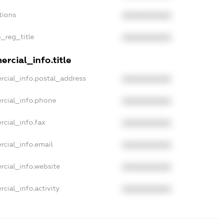
tions
XXXXXXXXXX
n_reg_title
XXXXXXXXXX
rcial_info.title
rcial_info.postal_address
XXXXXXXXXX
rcial_info.phone
XXXXXXXXXX
rcial_info.fax
XXXXXXXXXX
rcial_info.email
XXXXXXXXXX
rcial_info.website
XXXXXXXXXX
cial_info.activity
XXXXXXXXXX