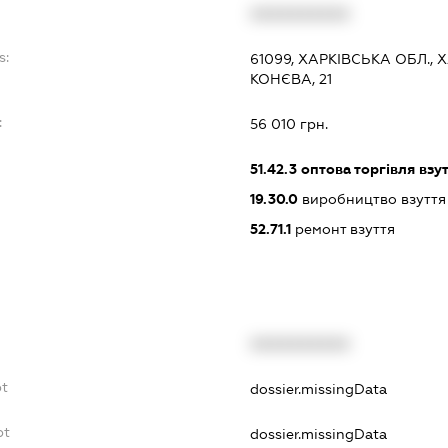
XXXXXXXXXX
s:
61099, ХАРКІВСЬКА ОБЛ.,
КОНЄВА, 21
:
56 010 грн.
51.42.3
оптова торгівля взу
19.30.0
виробництво взуття
52.71.1
ремонт взуття
XXXXXXXXXX
bt
dossier.missingData
bt
dossier.missingData