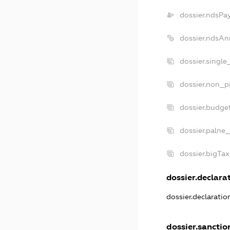
dossier.ndsPa
dossier.ndsAn
dossier.singl
dossier.non_p
dossier.budge
dossier.palne_
dossier.bigTa
dossier.declarat
dossier.declarati
dossier.sanctio