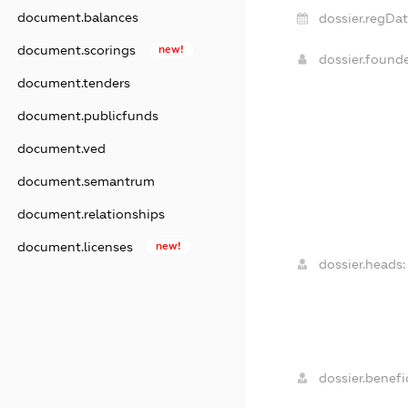
document.balances
dossier.regDat
document.scorings
new!
dossier.found
document.tenders
document.publicfunds
document.ved
document.semantrum
document.relationships
document.licenses
new!
dossier.heads:
dossier.benefic