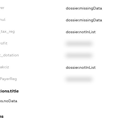
yer
dossier.missingData
nul
dossier.missingData
e_tax_reg
dossier.notInList
rofit
XXXXXXXXXX
t_dotation
XXXXXXXXXX
akciz
dossier.notInList
xPayerReg
XXXXXXXXXX
ions.title
ons.noData
ns