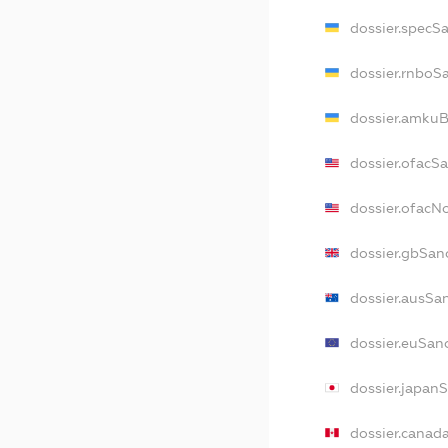
dossier.specS
dossier.rnboS
dossier.amkuB
dossier.ofacS
dossier.ofac
dossier.gbSan
dossier.ausSa
dossier.euSan
dossier.japan
dossier.canad