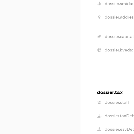
dossier.smida:
dossier.addres
dossier.capital
dossier.kveds:
dossier.tax
dossier.staff
dossier.taxDe
dossier.esvDe