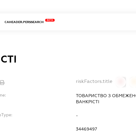
BETA
CAHEADER.PERSSEARCH
СТІ
riskFactors.title
0
0
me:
ТОВАРИСТВО З ОБМЕЖЕН
ВАНКРІСТІ
bType:
-
34469497