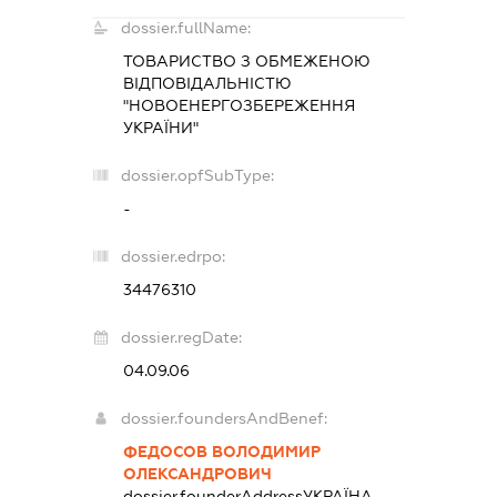
dossier.fullName:
ТОВАРИСТВО З ОБМЕЖЕНОЮ
ВІДПОВІДАЛЬНІСТЮ
"НОВОЕНЕРГОЗБЕРЕЖЕННЯ
УКРАЇНИ"
dossier.opfSubType:
-
dossier.edrpo:
34476310
dossier.regDate:
04.09.06
dossier.foundersAndBenef:
ФЕДОСОВ ВОЛОДИМИР
ОЛЕКСАНДРОВИЧ
dossier.founderAddress
УКРАЇНА,