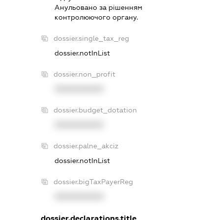
Анульовано за рiшенням
контролюючого органу.
dossier.single_tax_reg
dossier.notInList
dossier.non_profit
XXXXXXXXXX
dossier.budget_dotation
XXXXXXXXXX
dossier.palne_akciz
dossier.notInList
dossier.bigTaxPayerReg
XXXXXXXXXX
dossier.declarations.title