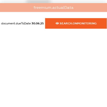
XXXXXXXXXX
freemium.actualData
dossier.commercial_info.activity
XXXXXXXXXX
document.dueToDate
30.06.25
SEARCH.ONMONITORING
freemium.exampleText_1
freemium.exampleText_2
freemium.anonymousPerSearch2
FREEMIUM.DETAILS
FREEMIUM.REGISTER