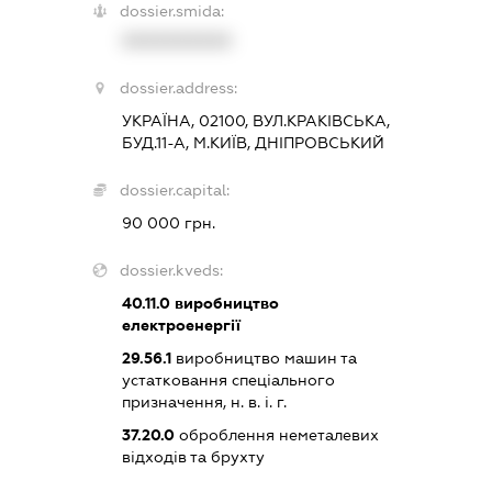
dossier.smida:
XXXXXXXXXX
dossier.address:
УКРАЇНА, 02100, ВУЛ.КРАКІВСЬКА,
БУД.11-А, М.КИЇВ, ДНІПРОВСЬКИЙ
dossier.capital:
90 000 грн.
dossier.kveds:
40.11.0
виробництво
електроенергії
29.56.1
виробництво машин та
устатковання спеціального
призначення, н. в. і. г.
37.20.0
оброблення неметалевих
відходів та брухту