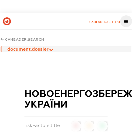
CAHEADER.GETTEST
CAHEADER.SEARCH
document.dossier
НОВОЕНЕРГОЗБЕРЕ
УКРАЇНИ
riskFactors.title
0
0
0