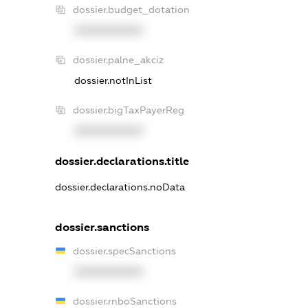
dossier.budget_dotation
XXXXXXXXXX
dossier.palne_akciz
dossier.notInList
dossier.bigTaxPayerReg
XXXXXXXXXX
dossier.declarations.title
dossier.declarations.noData
dossier.sanctions
dossier.specSanctions
XXXXXXXXXX
dossier.rnboSanctions