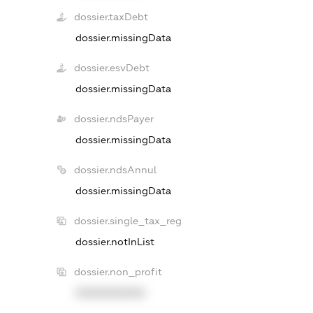
dossier.taxDebt
dossier.missingData
dossier.esvDebt
dossier.missingData
dossier.ndsPayer
dossier.missingData
dossier.ndsAnnul
dossier.missingData
dossier.single_tax_reg
dossier.notInList
dossier.non_profit
XXXXXXXXXX