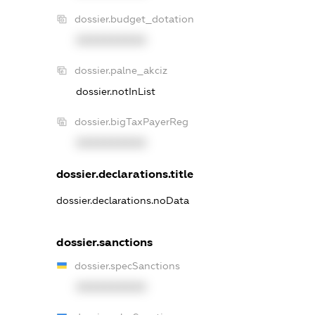
dossier.budget_dotation
XXXXXXXXXX
dossier.palne_akciz
dossier.notInList
dossier.bigTaxPayerReg
XXXXXXXXXX
dossier.declarations.title
dossier.declarations.noData
dossier.sanctions
dossier.specSanctions
XXXXXXXXXX