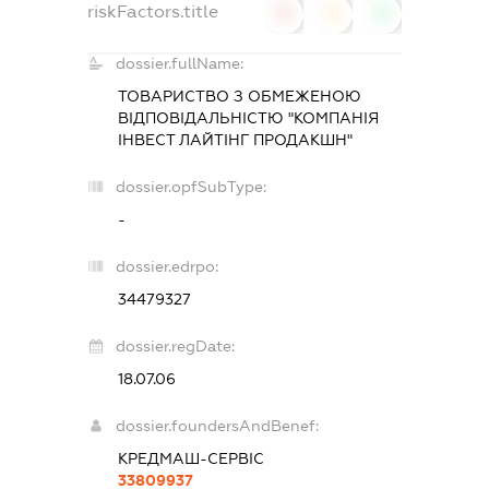
riskFactors.title
0
0
0
dossier.fullName:
ТОВАРИСТВО З ОБМЕЖЕНОЮ
ВІДПОВІДАЛЬНІСТЮ "КОМПАНІЯ
ІНВЕСТ ЛАЙТІНГ ПРОДАКШН"
dossier.opfSubType:
-
dossier.edrpo:
34479327
dossier.regDate:
18.07.06
dossier.foundersAndBenef:
КРЕДМАШ-СЕРВІС
33809937