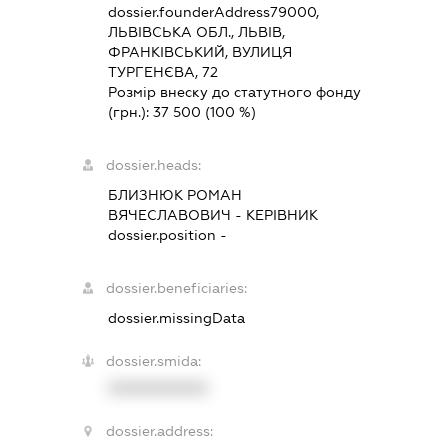
dossier.founderAddress
79000,
ЛЬВІВСЬКА ОБЛ., ЛЬВІВ,
ФРАНКІВСЬКИЙ, ВУЛИЦЯ
ТУРГЕНЄВА, 72
Розмір внеску до статутного фонду
(грн.):
37 500
(100 %)
dossier.heads:
БЛИЗНЮК РОМАН
ВЯЧЕСЛАВОВИЧ
-
КЕРІВНИК
dossier.position -
dossier.beneficiaries:
dossier.missingData
dossier.smida:
XXXXXXXXXX
dossier.address: