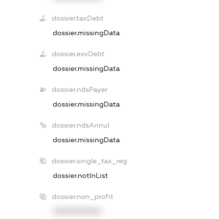
dossier.taxDebt
dossier.missingData
dossier.esvDebt
dossier.missingData
dossier.ndsPayer
dossier.missingData
dossier.ndsAnnul
dossier.missingData
dossier.single_tax_reg
dossier.notInList
dossier.non_profit
XXXXXXXXXX