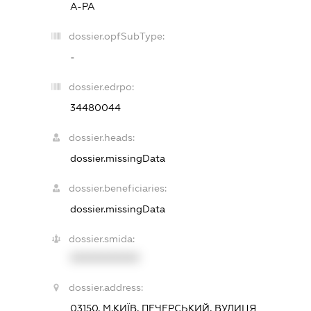
А-РА
dossier.opfSubType:
-
dossier.edrpo:
34480044
dossier.heads:
dossier.missingData
dossier.beneficiaries:
dossier.missingData
dossier.smida:
XXXXXXXXXX
dossier.address:
03150, М.КИЇВ, ПЕЧЕРСЬКИЙ, ВУЛИЦЯ