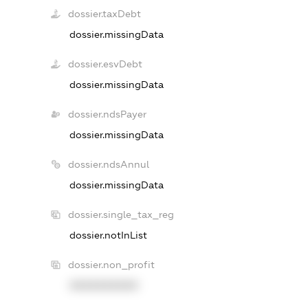
dossier.taxDebt
dossier.missingData
dossier.esvDebt
dossier.missingData
dossier.ndsPayer
dossier.missingData
dossier.ndsAnnul
dossier.missingData
dossier.single_tax_reg
dossier.notInList
dossier.non_profit
XXXXXXXXXX