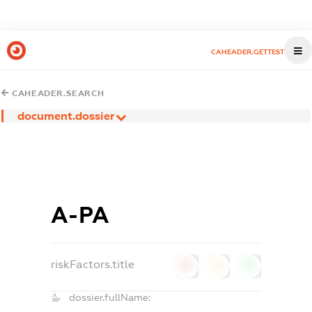
CAHEADER.GETTEST
CAHEADER.SEARCH
document.dossier
А-РА
riskFactors.title
0
0
0
dossier.fullName: