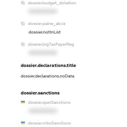
dossier.budget_dotation
XXXXXXXXXX
dossier.palne_akciz
dossier.notInList
dossier.bigTaxPayerReg
XXXXXXXXXX
dossier.declarations.title
dossier.declarations.noData
dossier.sanctions
dossier.specSanctions
XXXXXXXXXX
dossier.rnboSanctions