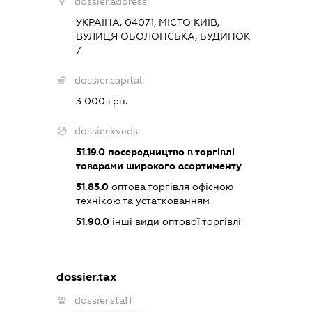
dossier.address:
УКРАЇНА, 04071, МІСТО КИЇВ,
ВУЛИЦЯ ОБОЛОНСЬКА, БУДИНОК
7
dossier.capital:
3 000 грн.
dossier.kveds:
51.19.0
посередництво в торгівлі
товарами широкого асортименту
51.85.0
оптова торгівля офісною
технікою та устаткованням
51.90.0
інші види оптової торгівлі
dossier.tax
dossier.staff