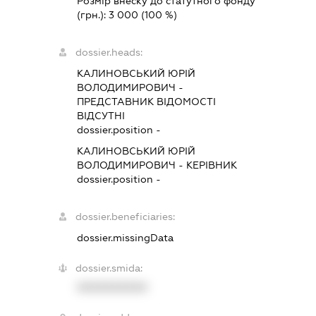
Розмір внеску до статутного фонду
(грн.):
3 000
(100 %)
dossier.heads:
КАЛИНОВСЬКИЙ ЮРІЙ
ВОЛОДИМИРОВИЧ
-
ПРЕДСТАВНИК
ВІДОМОСТІ
ВІДСУТНІ
dossier.position -
КАЛИНОВСЬКИЙ ЮРІЙ
ВОЛОДИМИРОВИЧ
-
КЕРІВНИК
dossier.position -
dossier.beneficiaries:
dossier.missingData
dossier.smida:
XXXXXXXXXX