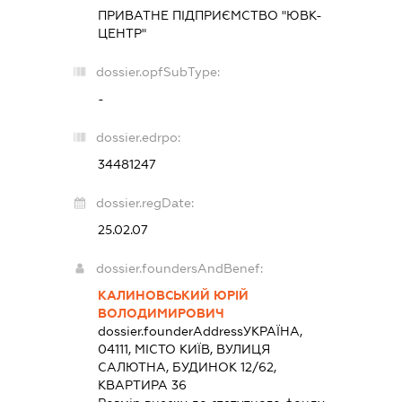
ПРИВАТНЕ ПІДПРИЄМСТВО "ЮВК-
ЦЕНТР"
dossier.opfSubType:
-
dossier.edrpo:
34481247
dossier.regDate:
25.02.07
dossier.foundersAndBenef:
КАЛИНОВСЬКИЙ ЮРІЙ
ВОЛОДИМИРОВИЧ
dossier.founderAddress
УКРАЇНА,
04111, МІСТО КИЇВ, ВУЛИЦЯ
САЛЮТНА, БУДИНОК 12/62,
КВАРТИРА 36