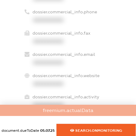
dossier.commercial_info.phone
XXXXXXXXXX
dossier.commercial_info.fax
XXXXXXXXXX
dossier.commercial_info.email
XXXXXXXXXX
dossier.commercial_info.website
XXXXXXXXXX
dossier.commercial_info.activity
XXXXXXXXXX
freemium.actualData
document.dueToDate
05.07.25
SEARCH.ONMONITORING
freemium.exampleText_1