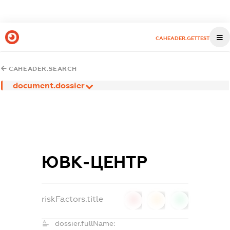
CAHEADER.GETTEST
CAHEADER.SEARCH
document.dossier
ЮВК-ЦЕНТР
riskFactors.title
0
0
0
dossier.fullName: