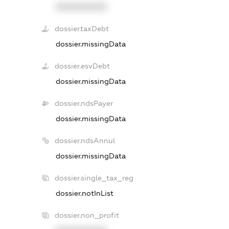
XXXXXXXXXX
dossier.taxDebt
dossier.missingData
dossier.esvDebt
dossier.missingData
dossier.ndsPayer
dossier.missingData
dossier.ndsAnnul
dossier.missingData
dossier.single_tax_reg
dossier.notInList
dossier.non_profit