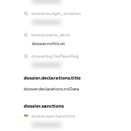
XXXXXXXXXX
dossier.budget_dotation
XXXXXXXXXX
dossier.palne_akciz
dossier.notInList
dossier.bigTaxPayerReg
XXXXXXXXXX
dossier.declarations.title
dossier.declarations.noData
dossier.sanctions
dossier.specSanctions
XXXXXXXXXX