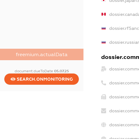
dossier.japan
dossier.canad
dossier.rfSan
dossier.russia
freemium.actualData
dossier.comme
dossier.comme
document.dueToDate
05.07.25
SEARCH.ONMONITORING
dossier.comme
dossier.comme
dossier.comme
dossier.comme
dossier.comme