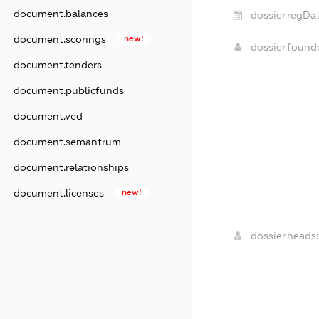
document.balances
dossier.regDat
document.scorings
new!
dossier.foun
document.tenders
document.publicfunds
document.ved
document.semantrum
document.relationships
document.licenses
new!
dossier.heads: