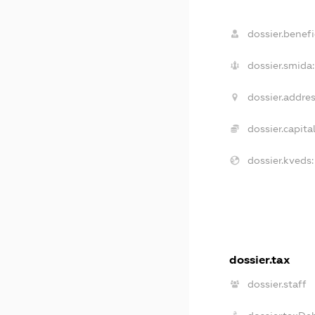
dossier.benefi
dossier.smida:
dossier.addres
dossier.capital
dossier.kveds:
dossier.tax
dossier.staff