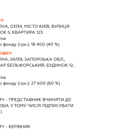
ИЧ
ЇНА, 03134, МІСТО КИЇВ, ВУЛИЦЯ
К 5, КВАРТИРА 123
їна
о фонду (грн.):
18 400
(40 %)
ДОВИЧ
ЇНА, 06139, ЗАПОРІЗЬКА ОБЛ.,
АР БЕЛЬФОРСЬКИЙ, БУДИНОК 12,
їна
о фонду (грн.):
27 600
(60 %)
ИЧ
-
ПРЕДСТАВНИК
ВЧИНЯТИ ДІЇ
ОБИ, У ТОМУ ЧИСЛІ ПІДПИСУВАТИ
)
ИЧ
-
КЕРІВНИК