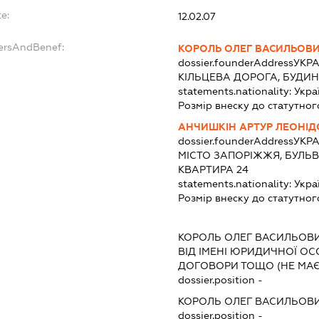
e:
12.02.07
dersAndBenef:
КОРОЛЬ ОЛЕГ ВАСИЛЬОВ
dossier.founderAddress
УКРА
КІЛЬЦЕВА ДОРОГА, БУДИНО
statements.nationality:
Укра
Розмір внеску до статутног
АНЧИШКІН АРТУР ЛЕОНІ
dossier.founderAddress
УКРА
МІСТО ЗАПОРІЖЖЯ, БУЛЬВ
КВАРТИРА 24
statements.nationality:
Укра
Розмір внеску до статутног
КОРОЛЬ ОЛЕГ ВАСИЛЬОВ
ВІД ІМЕНІ ЮРИДИЧНОЇ ОС
ДОГОВОРИ ТОЩО (НЕ МАЄ
dossier.position -
КОРОЛЬ ОЛЕГ ВАСИЛЬОВ
dossier.position -