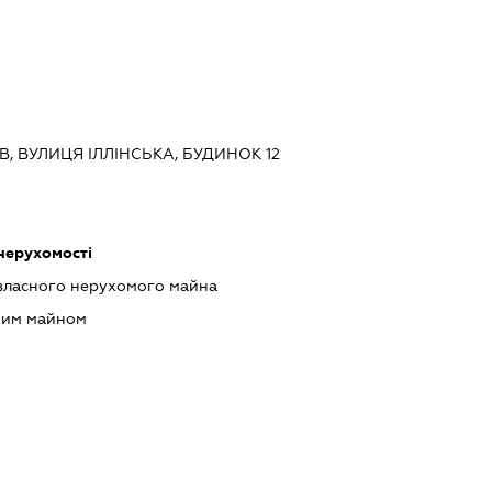
ЇВ, ВУЛИЦЯ ІЛЛІНСЬКА, БУДИНОК 12
 нерухомості
власного нерухомого майна
мим майном