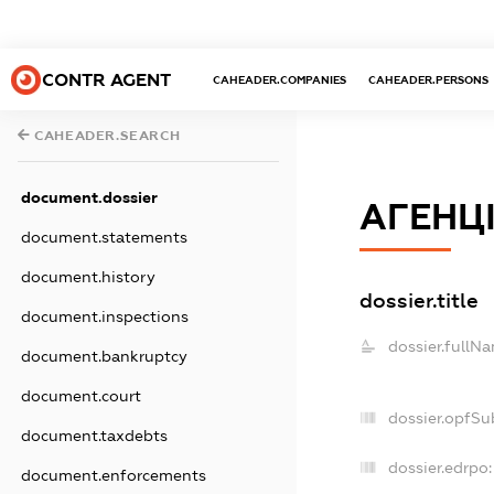
CONTR AGENT
CAHEADER.COMPANIES
CAHEADER.PERSONS
CAHEADER.SEARCH
document.dossier
АГЕНЦ
document.statements
document.history
dossier.title
document.inspections
dossier.fullN
document.bankruptcy
document.court
dossier.opfSu
document.taxdebts
dossier.edrpo:
document.enforcements