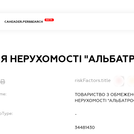
BETA
CAHEADER.PERSSEARCH
ІЯ НЕРУХОМОСТІ "АЛЬБАТ
riskFactors.title
0
ame:
ТОВАРИСТВО З ОБМЕЖЕН
НЕРУХОМОСТІ "АЛЬБАТРО
bType:
-
34481430