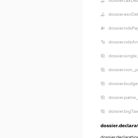
dossier.taxDe
dossier.esvDe
dossier.ndsPa
dossier.ndsAn
dossier.singl
dossier.non_p
dossier.budg
dossier.palne
dossier.bigTa
dossier.declarat
dossier.declarati