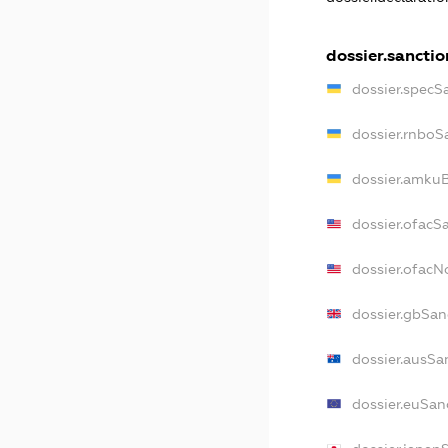
dossier.sanctio
dossier.specS
dossier.rnboS
dossier.amkuB
dossier.ofacS
dossier.ofac
dossier.gbSan
dossier.ausSa
dossier.euSan