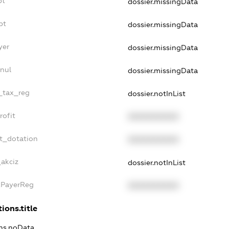
bt
dossier.missingData
bt
dossier.missingData
yer
dossier.missingData
nul
dossier.missingData
e_tax_reg
dossier.notInList
rofit
XXXXXXXXXX
et_dotation
XXXXXXXXXX
_akciz
dossier.notInList
xPayerReg
XXXXXXXXXX
ions.title
ons.noData