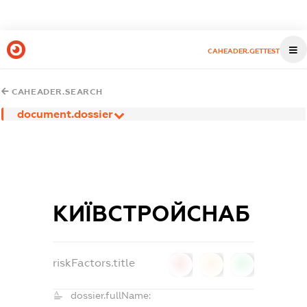
CAHEADER.GETTEST
CAHEADER.SEARCH
document.dossier
КИЇВСТРОЙСНАБ
riskFactors.title
0
0
0
dossier.fullName: