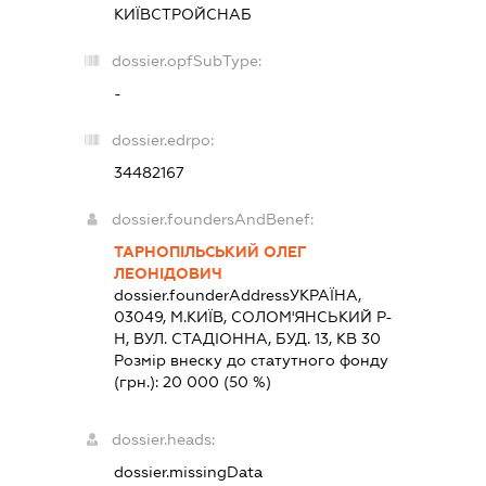
КИЇВСТРОЙСНАБ
dossier.opfSubType:
-
dossier.edrpo:
34482167
dossier.foundersAndBenef:
ТАРНОПІЛЬСЬКИЙ ОЛЕГ
ЛЕОНІДОВИЧ
dossier.founderAddress
УКРАЇНА,
03049, М.КИЇВ, СОЛОМ'ЯНСЬКИЙ Р-
Н, ВУЛ. СТАДІОННА, БУД. 13, КВ 30
Розмір внеску до статутного фонду
(грн.):
20 000
(50 %)
dossier.heads:
dossier.missingData