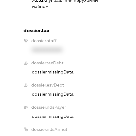
70.32.0
управління нерухомим
майном
dossier.tax
dossier.staff
XXXXXXXXXX
dossier.taxDebt
dossier.missingData
dossier.esvDebt
dossier.missingData
dossier.ndsPayer
dossier.missingData
dossier.ndsAnnul