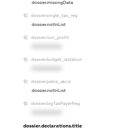
dossier.missingData
dossier.single_tax_reg
dossier.notInList
dossier.non_profit
XXXXXXXXXX
dossier.budget_dotation
XXXXXXXXXX
dossier.palne_akciz
dossier.notInList
dossier.bigTaxPayerReg
XXXXXXXXXX
dossier.declarations.title