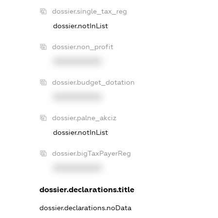
dossier.single_tax_reg
dossier.notInList
dossier.non_profit
XXXXXXXXXX
dossier.budget_dotation
XXXXXXXXXX
dossier.palne_akciz
dossier.notInList
dossier.bigTaxPayerReg
XXXXXXXXXX
dossier.declarations.title
dossier.declarations.noData