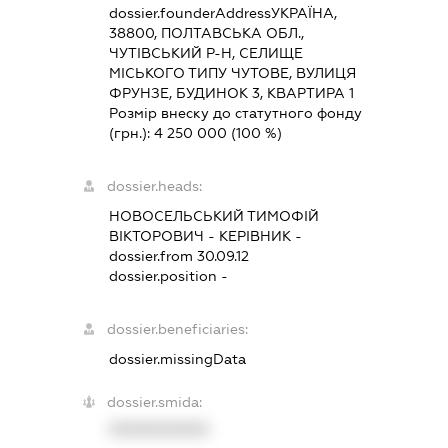
dossier.founderAddress
УКРАЇНА,
38800, ПОЛТАВСЬКА ОБЛ.,
ЧУТІВСЬКИЙ Р-Н, СЕЛИЩЕ
МІСЬКОГО ТИПУ ЧУТОВЕ, ВУЛИЦЯ
ФРУНЗЕ, БУДИНОК 3, КВАРТИРА 1
Розмір внеску до статутного фонду
(грн.):
4 250 000
(100 %)
dossier.heads:
НОВОСЕЛЬСЬКИЙ ТИМОФІЙ
ВІКТОРОВИЧ
-
КЕРІВНИК
-
dossier.from 30.09.12
dossier.position -
dossier.beneficiaries:
dossier.missingData
dossier.smida:
XXXXXXXXXX