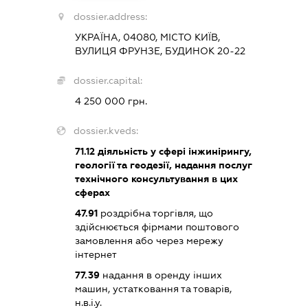
dossier.address:
УКРАЇНА, 04080, МІСТО КИЇВ,
ВУЛИЦЯ ФРУНЗЕ, БУДИНОК 20-22
dossier.capital:
4 250 000 грн.
dossier.kveds:
71.12
діяльність у сфері інжинірингу,
геології та геодезії, надання послуг
технічного консультування в цих
сферах
47.91
роздрібна торгівля, що
здійснюється фірмами поштового
замовлення або через мережу
інтернет
77.39
надання в оренду інших
машин, устатковання та товарів,
н.в.і.у.