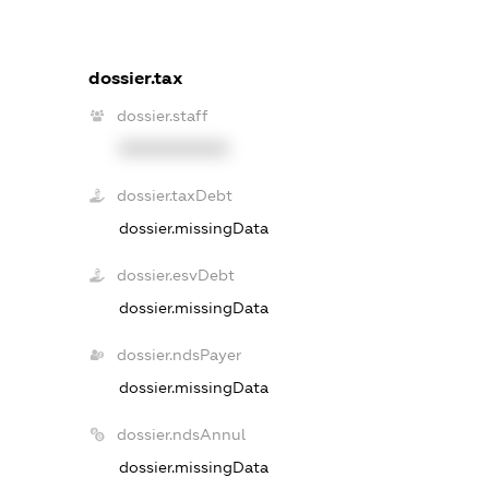
dossier.tax
dossier.staff
XXXXXXXXXX
dossier.taxDebt
dossier.missingData
dossier.esvDebt
dossier.missingData
dossier.ndsPayer
dossier.missingData
dossier.ndsAnnul
dossier.missingData