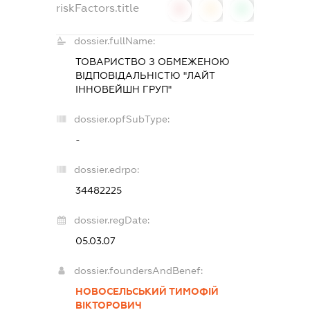
riskFactors.title
0
0
0
dossier.fullName:
ТОВАРИСТВО З ОБМЕЖЕНОЮ
ВІДПОВІДАЛЬНІСТЮ "ЛАЙТ
ІННОВЕЙШН ГРУП"
dossier.opfSubType:
-
dossier.edrpo:
34482225
dossier.regDate:
05.03.07
dossier.foundersAndBenef:
НОВОСЕЛЬСЬКИЙ ТИМОФІЙ
ВІКТОРОВИЧ