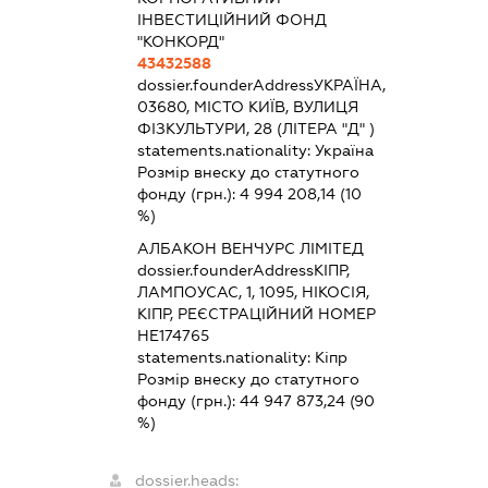
ІНВЕСТИЦІЙНИЙ ФОНД
"КОНКОРД"
43432588
dossier.founderAddress
УКРАЇНА,
03680, МІСТО КИЇВ, ВУЛИЦЯ
ФІЗКУЛЬТУРИ, 28 (ЛІТЕРА "Д" )
statements.nationality:
Україна
Розмір внеску до статутного
фонду (грн.):
4 994 208,14
(10
%)
АЛБАКОН ВЕНЧУРС ЛІМІТЕД
dossier.founderAddress
КІПР,
ЛАМПОУСАС, 1, 1095, НІКОСІЯ,
КІПР, РЕЄСТРАЦІЙНИЙ НОМЕР
НЕ174765
statements.nationality:
Кіпр
Розмір внеску до статутного
фонду (грн.):
44 947 873,24
(90
%)
dossier.heads: