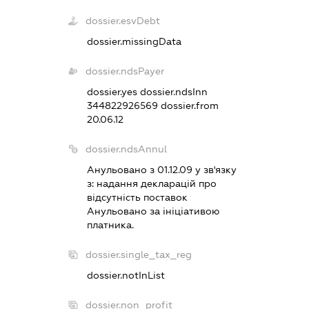
dossier.esvDebt
dossier.missingData
dossier.ndsPayer
dossier.yes
dossier.ndsInn
344822926569
dossier.from
20.06.12
dossier.ndsAnnul
Анульовано з 01.12.09 у зв'язку
з:
надання декларацiй про
вiдсутнiсть поставок
Анульовано за iнiцiативою
платника.
dossier.single_tax_reg
dossier.notInList
dossier.non_profit