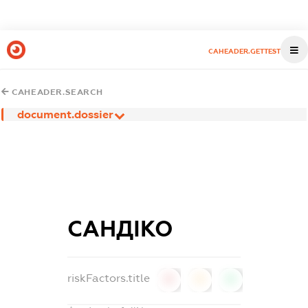
CAHEADER.GETTEST
CAHEADER.SEARCH
document.dossier
САНДІКО
riskFactors.title
0
0
0