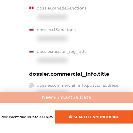
dossier.canadaSanctions
XXXXXXXXXX
dossier.rfSanctions
XXXXXXXXXX
dossier.russian_reg_title
XXXXXXXXXX
dossier.commercial_info.title
dossier.commercial_info.postal_address
XXXXXXXXXX
freemium.actualData
dossier.commercial_info.phone
XXXXXXXXXX
document.dueToDate
22.07.25
SEARCH.ONMONITORING
dossier.commercial_info.fax