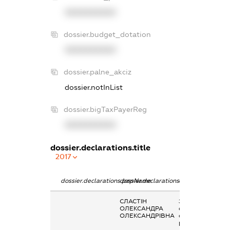
XXXXXXXXXX
dossier.budget_dotation
XXXXXXXXXX
dossier.palne_akciz
dossier.notInList
dossier.bigTaxPayerReg
XXXXXXXXXX
dossier.declarations.title
2017
dossier.declarations.pepName
dossier.declarations.personName
dossier.declarati
СЛАСТІН
Заробітна плата
ОЛЕКСАНДРА
отримана за
ОЛЕКСАНДРІВНА
основним місцем
роботи