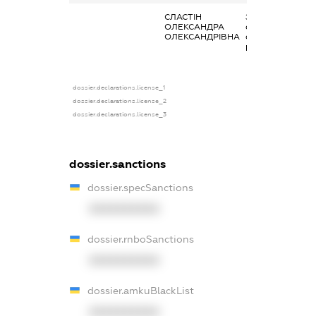
СЛАСТІН
Заробітна плата
ОЛЕКСАНДРА
отримана за
ОЛЕКСАНДРІВНА
основним місцем
роботи
dossier.declarations.license_1
dossier.declarations.license_2
dossier.declarations.license_3
dossier.sanctions
dossier.specSanctions
XXXXXXXXXX
dossier.rnboSanctions
XXXXXXXXXX
dossier.amkuBlackList
XXXXXXXXXX