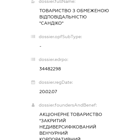
dossier.fullName:
ТОВАРИСТВО З ОБМЕЖЕНОЮ
ВІДПОВІДАЛЬНІСТЮ
"САНДІКО"
dossier.opfSubType:
-
dossier.edrpo:
34482298
dossier.regDate:
20.02.07
dossier.foundersAndBenef:
АКЦІОНЕРНЕ ТОВАРИСТВО
"ЗАКРИТИЙ
НЕДИВЕРСИФІКОВАНИЙ
ВЕНЧУРНИЙ
КОРПОРАТИВНИЙ