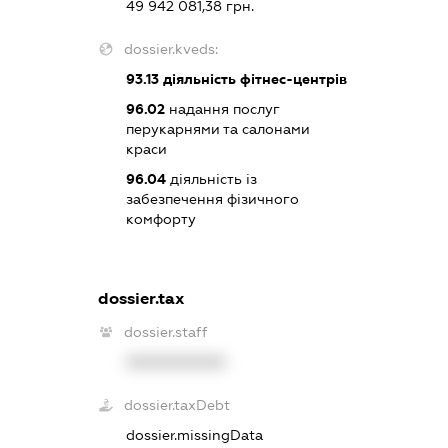
49 942 081,38 грн.
dossier.kveds:
93.13
діяльність фітнес-центрів
96.02
надання послуг
перукарнями та салонами
краси
96.04
діяльність із
забезпечення фізичного
комфорту
dossier.tax
dossier.staff
XXXXXXXXXX
dossier.taxDebt
dossier.missingData