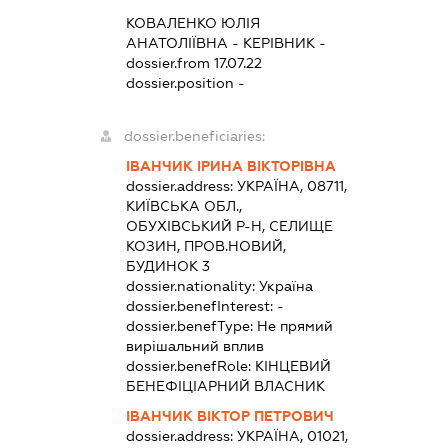
КОВАЛЕНКО ЮЛІЯ
АНАТОЛІЇВНА
-
КЕРІВНИК
-
dossier.from 17.07.22
dossier.position -
dossier.beneficiaries:
ІВАНЧИК ІРИНА ВІКТОРІВНА
dossier.address:
УКРАЇНА, 08711,
КИЇВСЬКА ОБЛ.,
ОБУХІВСЬКИЙ Р-Н, СЕЛИЩЕ
КОЗИН, ПРОВ.НОВИЙ,
БУДИНОК 3
dossier.nationality:
Україна
dossier.benefInterest:
-
dossier.benefType:
Не прямий
вирішальний вплив
dossier.benefRole:
КІНЦЕВИЙ
БЕНЕФІЦІАРНИЙ ВЛАСНИК
ІВАНЧИК ВІКТОР ПЕТРОВИЧ
dossier.address:
УКРАЇНА, 01021,