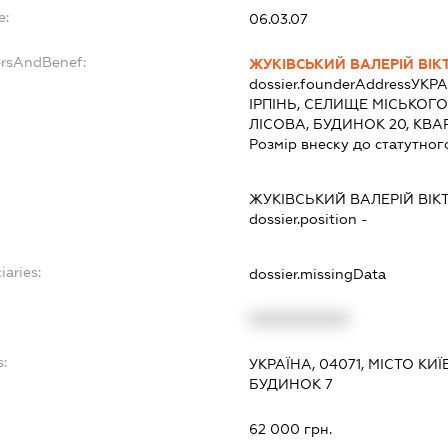
e:
06.03.07
ersAndBenef:
ЖУКІВСЬКИЙ ВАЛЕРІЙ ВІ
dossier.founderAddress
УКРА
ІРПІНЬ, СЕЛИЩЕ МІСЬКОГ
ЛІСОВА, БУДИНОК 20, КВА
Розмір внеску до статутног
ЖУКІВСЬКИЙ ВАЛЕРІЙ ВІ
dossier.position -
iaries:
dossier.missingData
XXXXXXXXXX
:
УКРАЇНА, 04071, МІСТО К
БУДИНОК 7
62 000 грн.