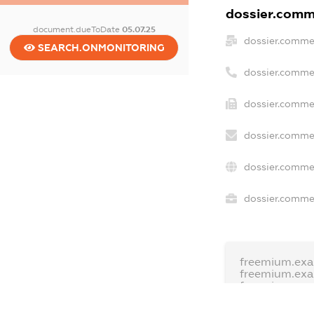
dossier.comme
document.dueToDate
05.07.25
dossier.comme
SEARCH.ONMONITORING
dossier.comme
dossier.commer
dossier.commer
dossier.commer
dossier.commer
freemium.exa
freemium.ex
freemium.an
FREEMIUM.D