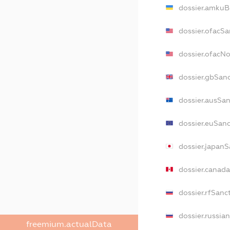
dossier.amkuB
dossier.ofacSa
dossier.ofacN
dossier.gbSan
dossier.ausSan
dossier.euSanc
dossier.japanS
dossier.canad
dossier.rfSanc
dossier.russia
freemium.actualData