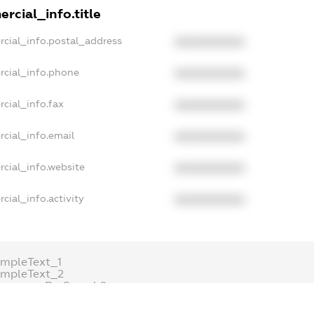
rcial_info.title
rcial_info.postal_address
XXXXXXXXXX
rcial_info.phone
XXXXXXXXXX
cial_info.fax
XXXXXXXXXX
cial_info.email
XXXXXXXXXX
cial_info.website
XXXXXXXXXX
cial_info.activity
XXXXXXXXXX
mpleText_1
ampleText_2
onymousPerSearch2
ETAILS
FREEMIUM.REGISTER