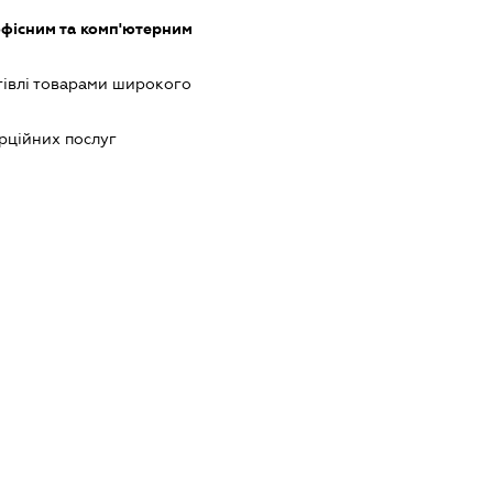
офісним та комп'ютерним
гівлі товарами широкого
рційних послуг