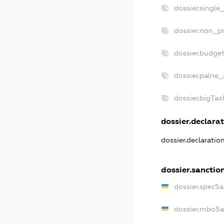
dossier.single
dossier.non_pr
dossier.budge
dossier.palne_
dossier.bigTa
dossier.declarat
dossier.declaratio
dossier.sanctio
dossier.specSa
dossier.rnboS