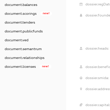
dossier.regDat
document.balances
document.scorings
new!
dossier.found
document.tenders
document.publicfunds
document.ved
dossier.heads:
document.semantrum
document.relationships
document.licenses
new!
dossier.benefic
dossier.smida:
dossier.address
dossier.capital: