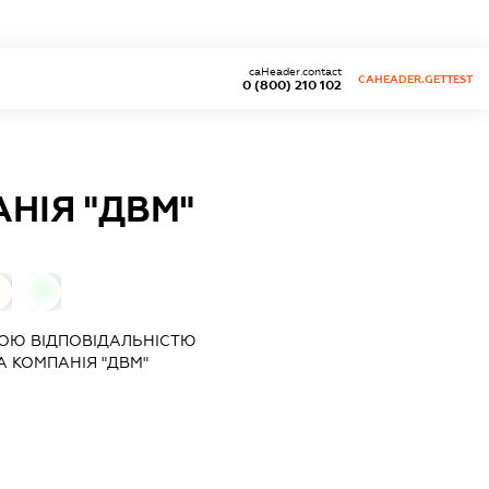
caHeader.contact
CAHEADER.GETTEST
0 (800) 210 102
НІЯ "ДВМ"
0
ОЮ ВІДПОВІДАЛЬНІСТЮ
 КОМПАНІЯ "ДВМ"