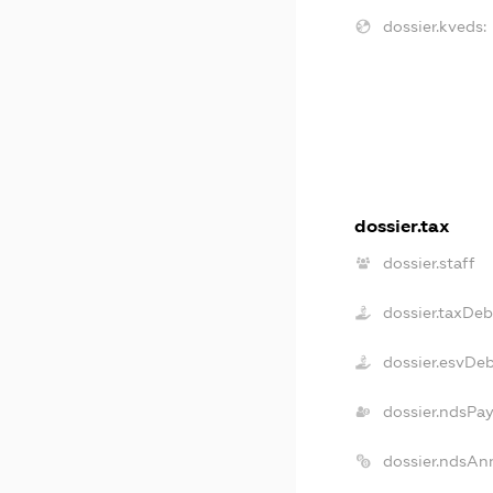
dossier.kveds:
dossier.tax
dossier.staff
dossier.taxDeb
dossier.esvDe
dossier.ndsPay
dossier.ndsAn