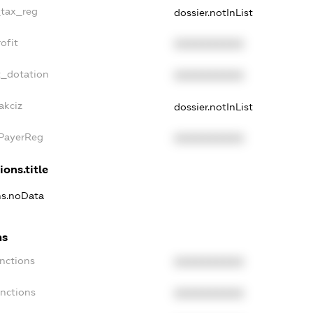
_tax_reg
dossier.notInList
ofit
XXXXXXXXXX
t_dotation
XXXXXXXXXX
akciz
dossier.notInList
xPayerReg
XXXXXXXXXX
ions.title
ns.noData
ns
nctions
XXXXXXXXXX
anctions
XXXXXXXXXX