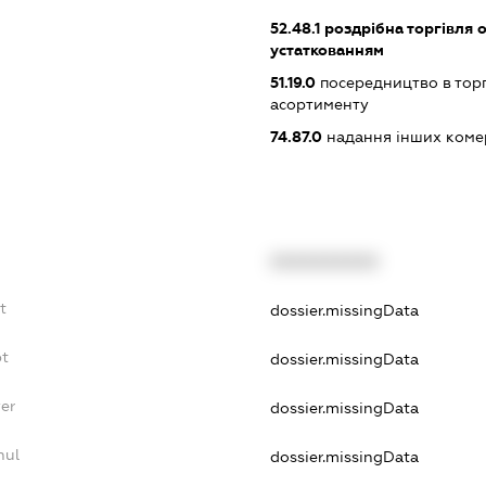
52.48.1
роздрібна торгівля 
устаткованням
51.19.0
посередництво в тор
асортименту
74.87.0
надання інших коме
XXXXXXXXXX
t
dossier.missingData
bt
dossier.missingData
er
dossier.missingData
nul
dossier.missingData