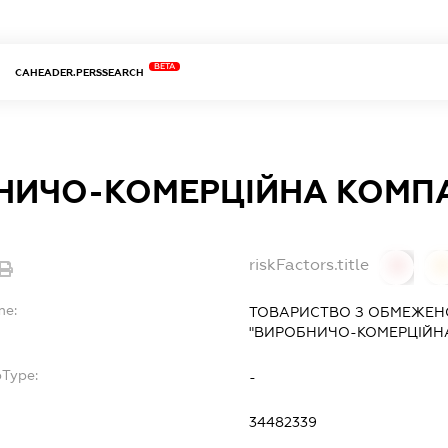
BETA
CAHEADER.PERSSEARCH
НИЧО-КОМЕРЦІЙНА КОМПА
riskFactors.title
0
0
me:
ТОВАРИСТВО З ОБМЕЖЕН
"ВИРОБНИЧО-КОМЕРЦІЙНА
bType:
-
34482339