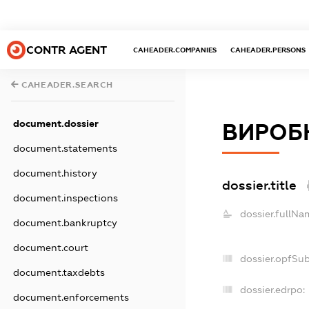
CONTR AGENT
CAHEADER.COMPANIES
CAHEADER.PERSONS
CAHEADER.SEARCH
document.dossier
ВИРОБ
document.statements
document.history
dossier.title
document.inspections
dossier.fullNa
document.bankruptcy
document.court
dossier.opfSu
document.taxdebts
dossier.edrpo:
document.enforcements