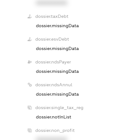
XXXXXXXXXX
dossier.taxDebt
dossier.missingData
dossier.esvDebt
dossier.missingData
dossier.ndsPayer
dossier.missingData
dossier.ndsAnnul
dossier.missingData
dossier.single_tax_reg
dossier.notInList
dossier.non_profit
XXXXXXXXXX