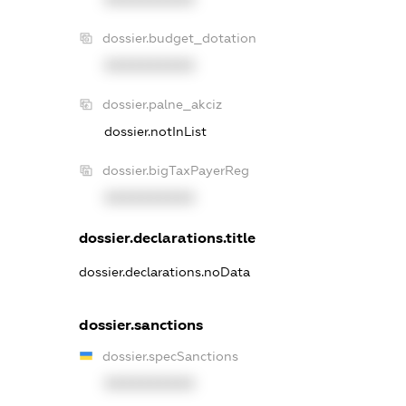
dossier.budget_dotation
XXXXXXXXXX
dossier.palne_akciz
dossier.notInList
dossier.bigTaxPayerReg
XXXXXXXXXX
dossier.declarations.title
dossier.declarations.noData
dossier.sanctions
dossier.specSanctions
XXXXXXXXXX