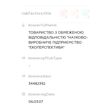
riskFactors.title
0
0
0
dossier.fullName:
ТОВАРИСТВО З ОБМЕЖЕНОЮ
ВІДПОВІДАЛЬНІСТЮ "НАУКОВО-
ВИРОБНИЧЕ ПІДПРИЄМСТВО
"ЕКОПЕРСПЕКТИВА"
dossier.opfSubType:
-
dossier.edrpo:
34482392
dossier.regDate:
06.03.07