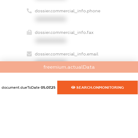
dossier.commercial_info.phone
XXXXXXXXXX
dossier.commercial_info.fax
XXXXXXXXXX
dossier.commercial_info.email
XXXXXXXXXX
freemium.actualData
dossier.commercial_info.website
XXXXXXXXXX
document.dueToDate
05.07.25
SEARCH.ONMONITORING
dossier.commercial_info.activity
XXXXXXXXXX
freemium.exampleText_1
freemium.exampleText_2