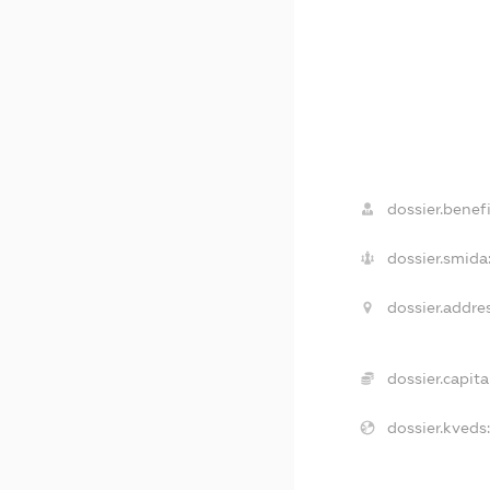
dossier.benefi
dossier.smida
dossier.addre
dossier.capita
dossier.kveds