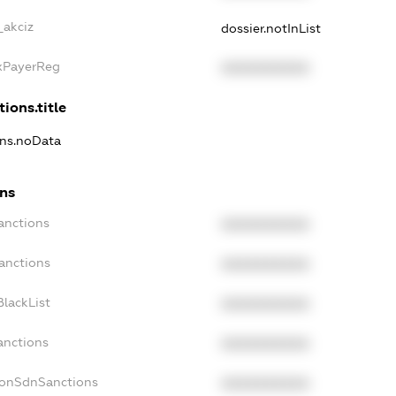
_akciz
dossier.notInList
axPayerReg
XXXXXXXXXX
tions.title
ons.noData
ons
anctions
XXXXXXXXXX
anctions
XXXXXXXXXX
lackList
XXXXXXXXXX
anctions
XXXXXXXXXX
NonSdnSanctions
XXXXXXXXXX