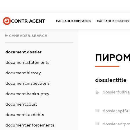
CONTR AGENT
CAHEADER.COMPANIES
CAHEADER.PERSONS
CAHEADER.SEARCH
document.dossier
ПИРОМ
document.statements
document.history
dossier.title
document.inspections
dossier.fullN
document.bankruptcy
document.court
dossier.opfS
document.taxdebts
dossier.edrpo
document.enforcements