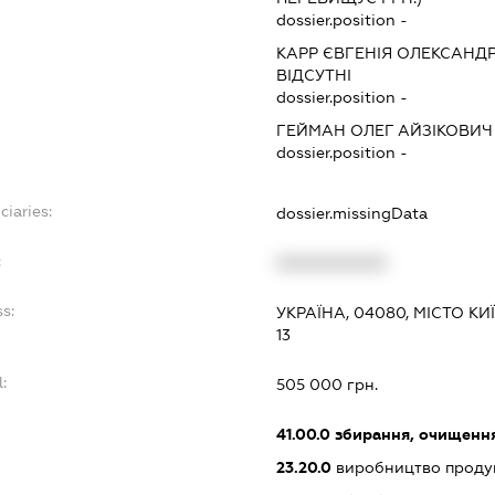
dossier.position -
КАРР ЄВГЕНІЯ ОЛЕКСАНД
ВІДСУТНІ
dossier.position -
ГЕЙМАН ОЛЕГ АЙЗІКОВИЧ
dossier.position -
ciaries:
dossier.missingData
:
XXXXXXXXXX
ss:
УКРАЇНА, 04080, МІСТО К
13
l:
505 000 грн.
:
41.00.0
збирання, очищення
23.20.0
виробництво проду