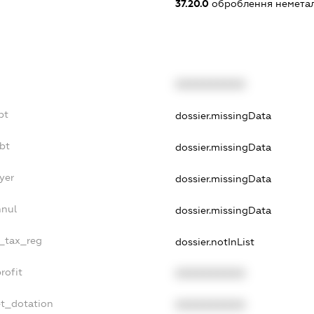
37.20.0
оброблення неметале
XXXXXXXXXX
bt
dossier.missingData
ebt
dossier.missingData
yer
dossier.missingData
nnul
dossier.missingData
e_tax_reg
dossier.notInList
rofit
XXXXXXXXXX
et_dotation
XXXXXXXXXX