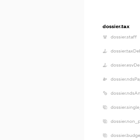
dossier.tax
dossier.staff
dossier.taxDe
dossier.esvD
dossier.ndsPa
dossier.ndsA
dossier.singl
dossier.non_p
dossier.budg