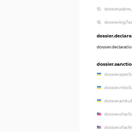
dossier.palne
dossier.bigT
dossier.declara
dossier.declarati
dossier.sancti
dossier.specS
dossier.rnboS
dossier.amkuB
dossier.ofacS
dossier.ofac