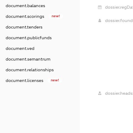
document.balances
dossier.regDa
document.scorings
new!
dossier.foun
document.tenders
document.publicfunds
document.ved
document.semantrum
document.relationships
document.licenses
new!
dossier.heads