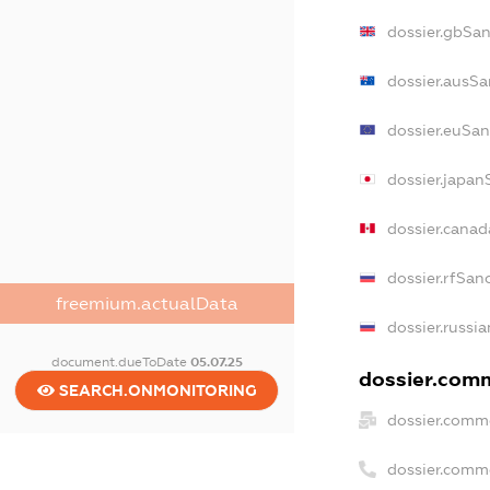
dossier.gbSa
dossier.ausSa
dossier.euSan
dossier.japan
dossier.cana
dossier.rfSan
freemium.actualData
dossier.russi
document.dueToDate
05.07.25
dossier.comm
SEARCH.ONMONITORING
dossier.comm
dossier.comm