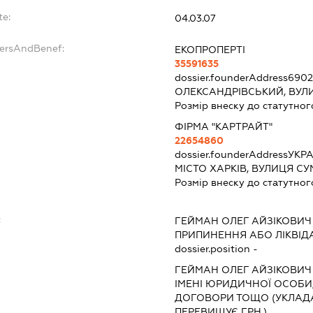
te:
04.03.07
dersAndBenef:
ЕКОПРОПЕРТІ
35591635
dossier.founderAddress
6902
ОЛЕКСАНДРІВСЬКИЙ, ВУЛИ
Розмір внеску до статутног
ФІРМА "КАРТРАЙТ"
22654860
dossier.founderAddress
УКРА
МІСТО ХАРКІВ, ВУЛИЦЯ С
Розмір внеску до статутног
:
ГЕЙМАН ОЛЕГ АЙЗІКОВИЧ
ПРИПИНЕННЯ АБО ЛІКВІД
dossier.position -
ГЕЙМАН ОЛЕГ АЙЗІКОВИЧ
ІМЕНІ ЮРИДИЧНОЇ ОСОБИ,
ДОГОВОРИ ТОЩО (УКЛАДА
ПЕРЕВИЩУЄ ГРН.)