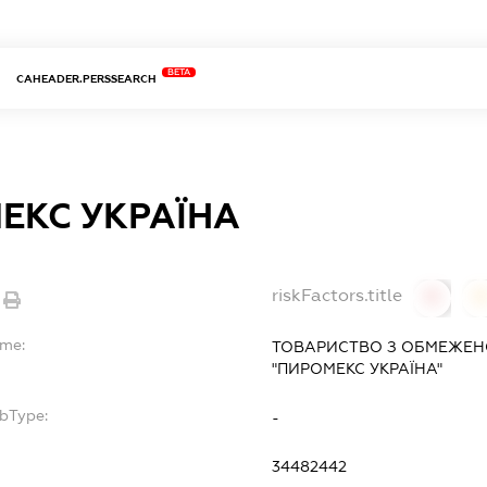
BETA
CAHEADER.PERSSEARCH
ЕКС УКРАЇНА
riskFactors.title
0
ame:
ТОВАРИСТВО З ОБМЕЖЕН
"ПИРОМЕКС УКРАЇНА"
ubType:
-
:
34482442