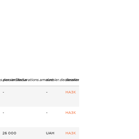
ns.personStatus
dossier.declarations.amount
dossier.declarations.currency
dossier.declarations.source
-
-
НАЗК
-
-
НАЗК
26 000
UAH
НАЗК