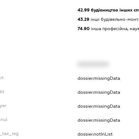
42.99
будівництво інших спор
43.29
інші будівельно-монт
74.90
інша професійна, науков
XXXXXXXXXX
bt
dossier.missingData
bt
dossier.missingData
yer
dossier.missingData
nnul
dossier.missingData
e_tax_reg
dossier.notInList