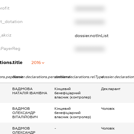
rofit
XXXXXXXXXX
et_dotation
XXXXXXXXXX
_akciz
dossier.notInList
axPayerReg
XXXXXXXXXX
ions.title
2016
tions.pepName
dossier.declarations.personName
dossier.declarations.relType
dossier.declaratio
ВАДІМОВА
Кінцевий
Декларант
НАТАЛІЯ ІВАНІВНА
бенефіціарний
власник (контролер)
ВАДІМОВ
Кінцевий
Чоловік
ОЛЕКСАНДР
бенефіціарний
ВІТАЛІЙОВИЧ
власник (контролер)
ВАДІМОВ
-
Чоловік
ОЛЕКСАНДР