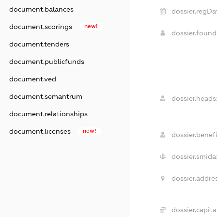
document.balances
dossier.regDa
document.scorings
new!
dossier.foun
document.tenders
document.publicfunds
document.ved
document.semantrum
dossier.heads
document.relationships
document.licenses
new!
dossier.benefi
dossier.smida
dossier.addres
dossier.capital