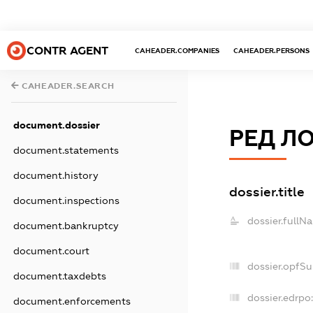
CONTR AGENT
CAHEADER.COMPANIES
CAHEADER.PERSONS
CAHEADER.SEARCH
document.dossier
РЕД ЛО
document.statements
document.history
dossier.title
document.inspections
dossier.fullN
document.bankruptcy
document.court
dossier.opfS
document.taxdebts
dossier.edrpo:
document.enforcements