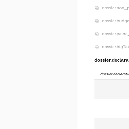
dossier.non_p
dossier.budg
dossier.palne
dossier.bigT
dossier.declarat
dossier.declara