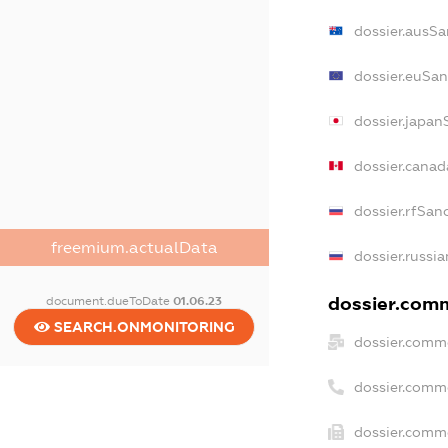
dossier.ausSa
dossier.euSan
dossier.japan
dossier.cana
dossier.rfSan
freemium.actualData
dossier.russia
dossier.comm
document.dueToDate
01.06.23
SEARCH.ONMONITORING
dossier.comme
dossier.comm
dossier.comme