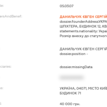
te:
05.03.07
dersAndBenef:
ДАНИЛЬЧУК ЄВГЕН СЕРГІ
dossier.founderAddress
УКРА
ШПІХТЕРА, БУДИНОК 12, К
statements.nationality:
Укра
Розмір внеску до статутног
:
ДАНИЛЬЧУК ЄВГЕН СЕРГІ
dossier.position -
ciaries:
dossier.missingData
:
XXXXXXXXXX
s:
УКРАЇНА, 04071, МІСТО К
БУДИНОК 71
:
40 000 грн.