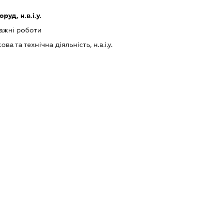
уд, н.в.і.у.
ажні роботи
а та технічна діяльність, н.в.і.у.