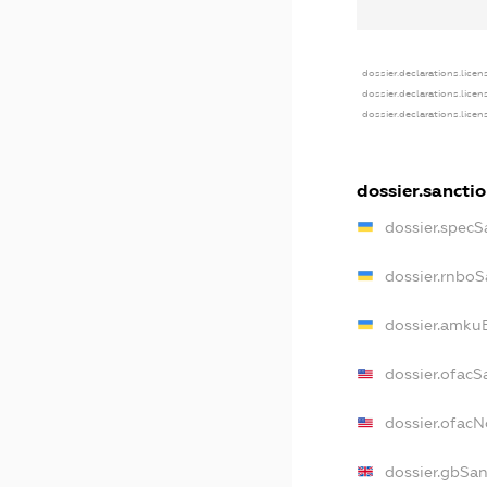
dossier.declarations.licen
dossier.declarations.lice
dossier.declarations.lice
dossier.sancti
dossier.specS
dossier.rnboS
dossier.amkuB
dossier.ofacS
dossier.ofac
dossier.gbSan