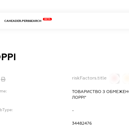
BETA
CAHEADER.PERSSEARCH
РРІ
riskFactors.title
0
ame:
ТОВАРИСТВО З ОБМЕЖЕН
ЛОРРІ"
ubType:
-
34482476