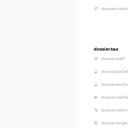
dossier.kveds:
dossier.tax
dossier.staff
dossier.taxDe
dossier.esvDe
dossier.ndsPa
dossier.ndsA
dossier.singl