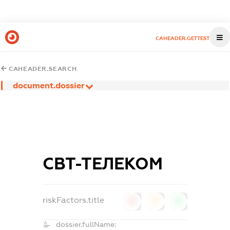
CAHEADER.GETTEST
CAHEADER.SEARCH
document.dossier
СВТ-ТЕЛЕКОМ
riskFactors.title
0
0
0
dossier.fullName: