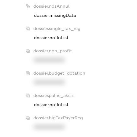
dossier.ndsAnnul
dossier.missingData
dossier.single_tax_reg
dossier.notInList
dossier.non_profit
XXXXXXXXXX
dossier.budget_dotation
XXXXXXXXXX
dossier.palne_akciz
dossier.notInList
dossier.bigTaxPayerReg
XXXXXXXXXX