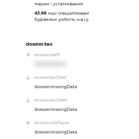
машин і устатковання
43.99
інші спеціалізовані
будівельні роботи, н.в.і.у.
dossier.tax
dossier.staff
XXXXXXXXXX
dossier.taxDebt
dossier.missingData
dossier.esvDebt
dossier.missingData
dossier.ndsPayer
dossier.missingData