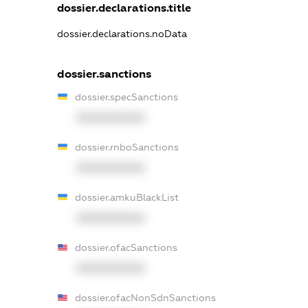
dossier.declarations.title
dossier.declarations.noData
dossier.sanctions
dossier.specSanctions
XXXXXXXXXX
dossier.rnboSanctions
XXXXXXXXXX
dossier.amkuBlackList
XXXXXXXXXX
dossier.ofacSanctions
XXXXXXXXXX
dossier.ofacNonSdnSanctions