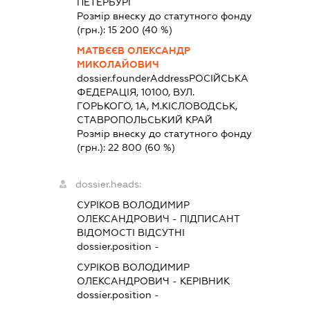
ПЕТЕРБУРГ
Розмір внеску до статутного фонду
(грн.):
15 200
(40 %)
МАТВЄЄВ ОЛЕКСАНДР
МИКОЛАЙОВИЧ
dossier.founderAddress
РОСІЙСЬКА
ФЕДЕРАЦІЯ, 10100, ВУЛ.
ГОРЬКОГО, 1А, М.КІСЛОВОДСЬК,
СТАВРОПОЛЬСЬКИЙ КРАЙ
Розмір внеску до статутного фонду
(грн.):
22 800
(60 %)
dossier.heads:
СУРІКОВ ВОЛОДИМИР
ОЛЕКСАНДРОВИЧ
-
ПІДПИСАНТ
ВІДОМОСТІ ВІДСУТНІ
dossier.position -
СУРІКОВ ВОЛОДИМИР
ОЛЕКСАНДРОВИЧ
-
КЕРІВНИК
dossier.position -