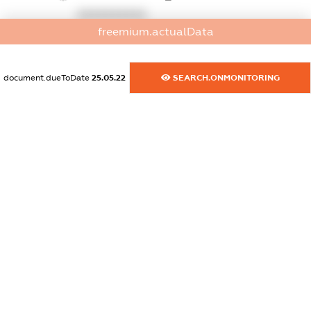
XXXXXXXXXX
freemium.actualData
dossier.commercial_info.activity
XXXXXXXXXX
document.dueToDate
25.05.22
SEARCH.ONMONITORING
freemium.exampleText_1
freemium.exampleText_2
freemium.anonymousPerSearch2
FREEMIUM.DETAILS
FREEMIUM.REGISTER