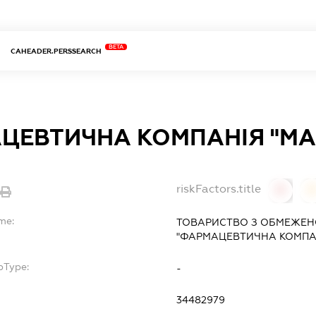
BETA
CAHEADER.PERSSEARCH
ЦЕВТИЧНА КОМПАНІЯ "МА
riskFactors.title
0
0
me:
ТОВАРИСТВО З ОБМЕЖЕН
"ФАРМАЦЕВТИЧНА КОМПА
bType:
-
34482979