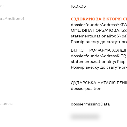
e:
16.07.06
ersAndBenef:
ЄВДОКИМОВА ВІКТОРІЯ С
dossier.founderAddress
УКРА
ОМЕЛЯНА ГОРБАЧОВА, БУД
statements.nationality:
Укра
Розмір внеску до статутног
БІ.ПІ.СІ. ПРОФАРМА ХОЛДІ
dossier.founderAddress
КІПР
statements.nationality:
Кіпр
Розмір внеску до статутног
ДУДАРСЬКА НАТАЛІЯ ГЕНІ
dossier.position -
iaries:
dossier.missingData
XXXXXXXXXX