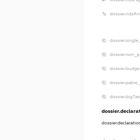
dossier.ndsAn
dossier.singl
dossier.non_p
dossier.budge
dossier.palne_
dossier.bigTa
dossier.declarat
dossier.declarati