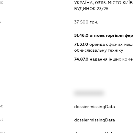
s:
УКРАЇНА, 03115, МІСТО К
БУДИНОК 23/25
:
37 500 грн.
51.46.0
оптова торгівля фа
71.33.0
оренда офісних маши
обчислювальну техніку
74.87.0
надання інших коме
XXXXXXXXXX
bt
dossier.missingData
bt
dossier.missingData
yer