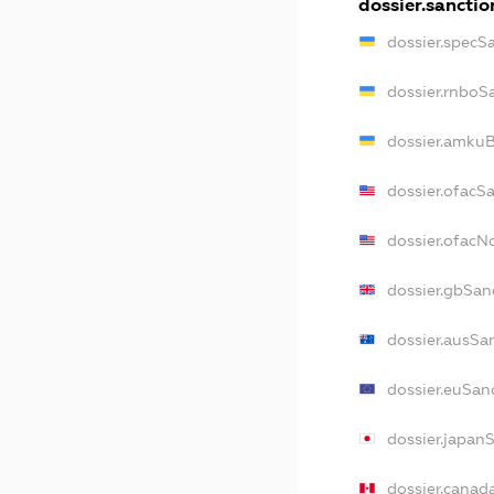
dossier.sanctio
dossier.specS
dossier.rnboS
dossier.amkuB
dossier.ofacS
dossier.ofac
dossier.gbSan
dossier.ausSa
dossier.euSan
dossier.japan
dossier.canad