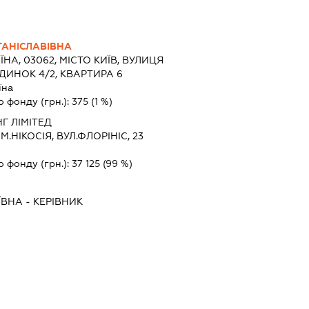
ТАНІСЛАВІВНА
ЇНА, 03062, МІСТО КИЇВ, ВУЛИЦЯ
ИНОК 4/2, КВАРТИРА 6
їна
о фонду (грн.):
375
(1 %)
НГ ЛІМІТЕД
, М.НІКОСІЯ, ВУЛ.ФЛОРІНІС, 23
о фонду (грн.):
37 125
(99 %)
ЇВНА
-
КЕРІВНИК