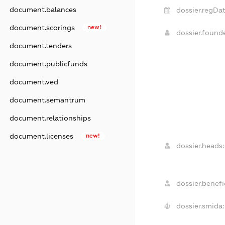
document.balances
dossier.regDat
document.scorings
new!
dossier.found
document.tenders
document.publicfunds
document.ved
document.semantrum
document.relationships
document.licenses
new!
dossier.heads:
dossier.benefic
dossier.smida: