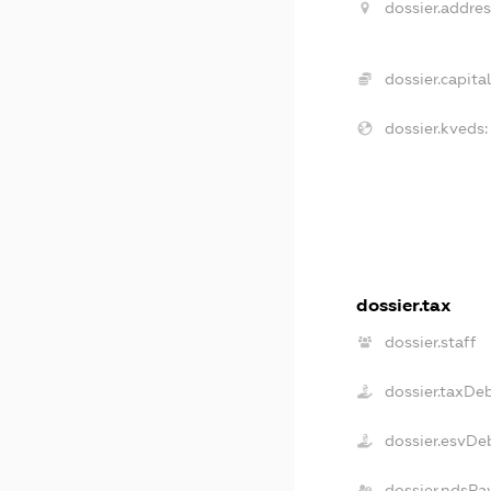
dossier.addres
dossier.capital
dossier.kveds:
dossier.tax
dossier.staff
dossier.taxDe
dossier.esvDe
dossier.ndsPa