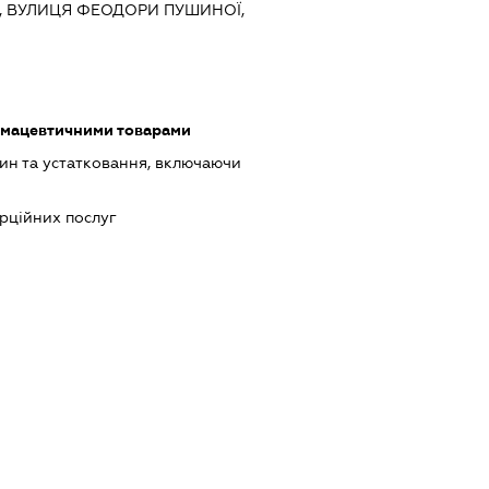
ИЇВ, ВУЛИЦЯ ФЕОДОРИ ПУШИНОЇ,
рмацевтичними товарами
н та устатковання, включаючи
рційних послуг