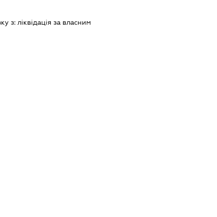
зку з:
лiквiдацiя за власним