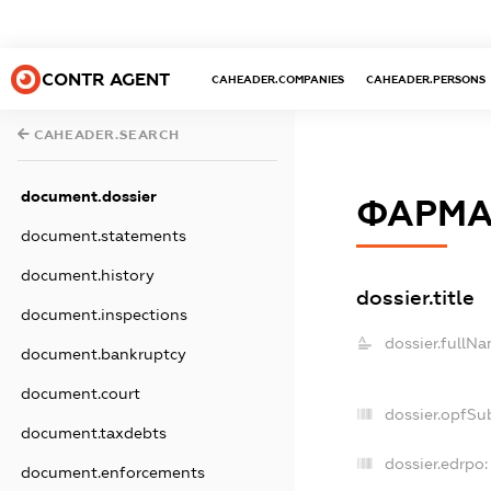
CONTR AGENT
CAHEADER.COMPANIES
CAHEADER.PERSONS
CAHEADER.SEARCH
document.dossier
ФАРМА
document.statements
document.history
dossier.title
document.inspections
dossier.fullNa
document.bankruptcy
document.court
dossier.opfSu
document.taxdebts
dossier.edrpo:
document.enforcements