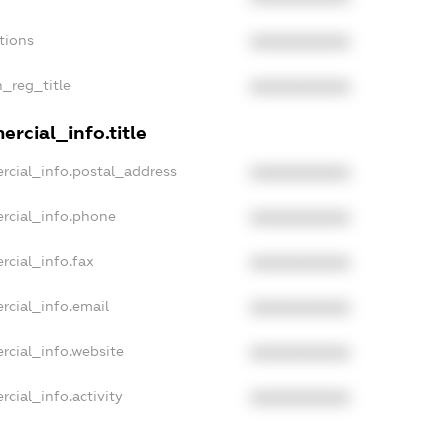
tions
XXXXXXXXXX
n_reg_title
XXXXXXXXXX
rcial_info.title
rcial_info.postal_address
XXXXXXXXXX
rcial_info.phone
XXXXXXXXXX
rcial_info.fax
XXXXXXXXXX
rcial_info.email
XXXXXXXXXX
rcial_info.website
XXXXXXXXXX
cial_info.activity
XXXXXXXXXX