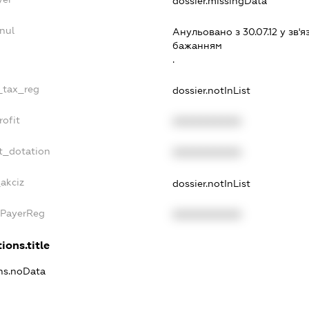
dossier.missingData
nul
Анульовано з 30.07.12 у зв'я
бажанням
.
e_tax_reg
dossier.notInList
rofit
XXXXXXXXXX
t_dotation
XXXXXXXXXX
akciz
dossier.notInList
xPayerReg
XXXXXXXXXX
ions.title
ons.noData