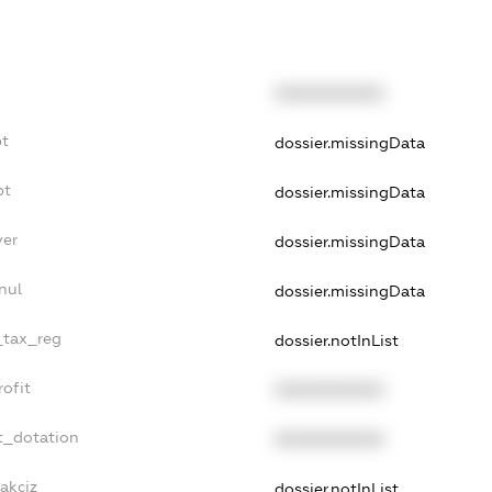
XXXXXXXXXX
bt
dossier.missingData
bt
dossier.missingData
yer
dossier.missingData
nul
dossier.missingData
e_tax_reg
dossier.notInList
rofit
XXXXXXXXXX
t_dotation
XXXXXXXXXX
akciz
dossier.notInList