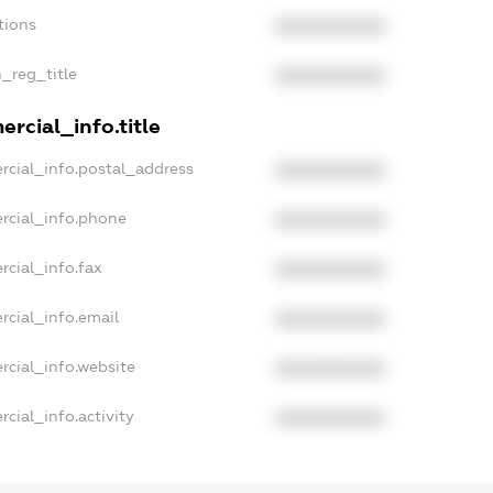
tions
XXXXXXXXXX
n_reg_title
XXXXXXXXXX
rcial_info.title
rcial_info.postal_address
XXXXXXXXXX
rcial_info.phone
XXXXXXXXXX
rcial_info.fax
XXXXXXXXXX
rcial_info.email
XXXXXXXXXX
rcial_info.website
XXXXXXXXXX
cial_info.activity
XXXXXXXXXX