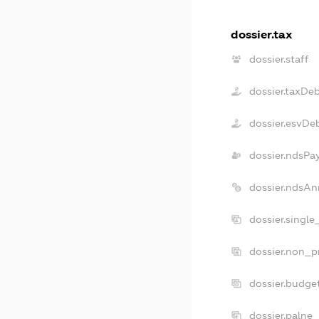
dossier.tax
dossier.staff
dossier.taxDe
dossier.esvDe
dossier.ndsPa
dossier.ndsAn
dossier.singl
dossier.non_p
dossier.budge
dossier.palne_