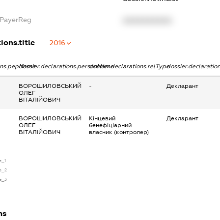
xPayerReg
XXXXXXXXXX
ions.title
2016
ions.pepName
dossier.declarations.personName
dossier.declarations.relType
dossier.declaratio
ВОРОШИЛОВСЬКИЙ
-
Декларант
ОЛЕГ
ВІТАЛІЙОВИЧ
ВОРОШИЛОВСЬКИЙ
Кінцевий
Декларант
ОЛЕГ
бенефіціарний
ВІТАЛІЙОВИЧ
власник (контролер)
e_1
se_2
se_3
ns