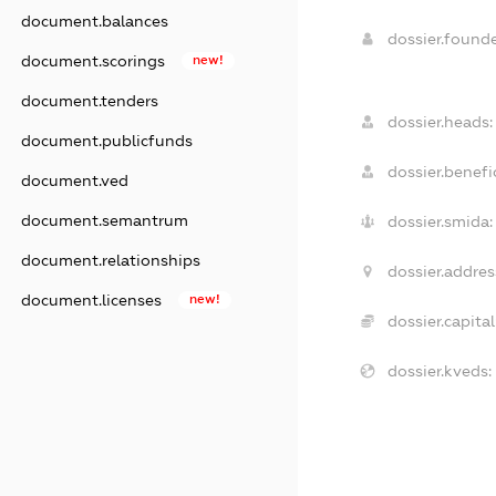
document.balances
dossier.found
document.scorings
new!
document.tenders
dossier.heads:
document.publicfunds
dossier.benefic
document.ved
document.semantrum
dossier.smida:
document.relationships
dossier.addres
document.licenses
new!
dossier.capital
dossier.kveds: