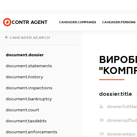
CONTR AGENT
CAHEADER.COMPANIES
CAHEADER.PERSONS
CAHEADER.SEARCH
document.dossier
ВИРОБ
document.statements
"КОМП
document.history
document.inspections
dossier.title
document.bankruptcy
dossier.fullNa
document.court
dossier.opfSu
document.taxdebts
document.enforcements
dossier.edrpo: