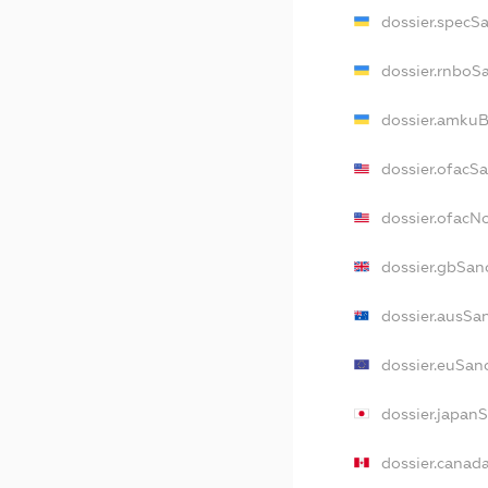
dossier.specS
dossier.rnboS
dossier.amkuB
dossier.ofacS
dossier.ofac
dossier.gbSan
dossier.ausSa
dossier.euSan
dossier.japan
dossier.canad