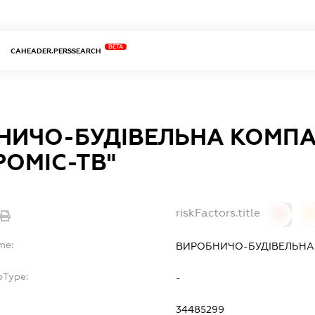
BETA
CAHEADER.PERSSEARCH
НИЧО-БУДІВЕЛЬНА КОМПА
РОМІС-ТВ"
riskFactors.title
0
0
me:
ВИРОБНИЧО-БУДІВЕЛЬНА 
bType:
-
34485299