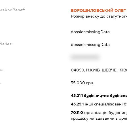
ersAndBenef:
ВОРОШИЛОВСЬКИЙ ОЛЕГ 
Розмір внеску до статутног
dossier.missingData
iaries:
dossier.missingData
XXXXXXXXXX
s:
04050, М.КИЇВ, ШЕВЧЕНКІ
:
35 000 грн.
45.21.1
будівництво будівел
45.25.1
інші спеціалізовані 
70.11.0
організація будівниц
продажу чи здавання в оре