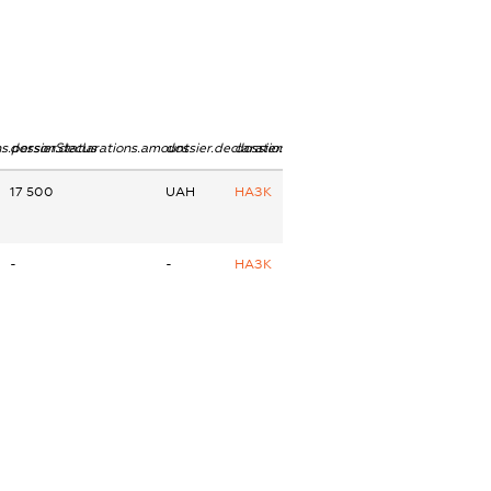
ns.personStatus
dossier.declarations.amount
dossier.declarations.currency
dossier.declarations.source
17 500
UAH
НАЗК
-
-
НАЗК