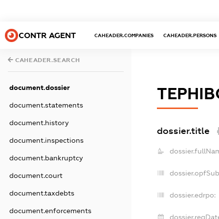
CONTR AGENT
CAHEADER.COMPANIES
CAHEADER.PERSONS
CAHEADER.SEARCH
document.dossier
ТЕРНІВ
document.statements
document.history
dossier.title
document.inspections
dossier.fullNa
document.bankruptcy
dossier.opfSu
document.court
document.taxdebts
dossier.edrpo:
document.enforcements
dossier.regDat