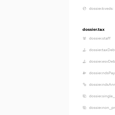
dossier.kveds:
dossier.tax
dossier.staff
dossier.taxDeb
dossier.esvDeb
dossier.ndsPay
dossier.ndsAn
dossier.single
dossier.non_pr