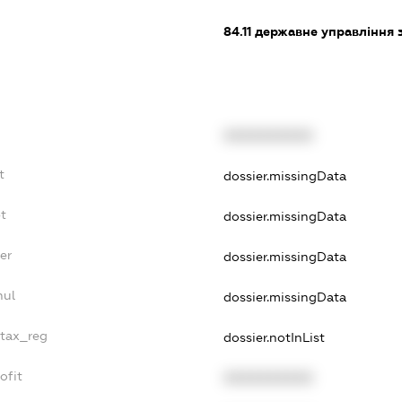
84.11
державне управління 
XXXXXXXXXX
t
dossier.missingData
t
dossier.missingData
er
dossier.missingData
nul
dossier.missingData
_tax_reg
dossier.notInList
ofit
XXXXXXXXXX