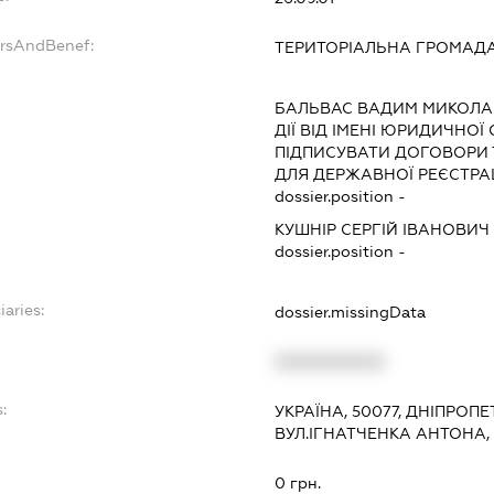
ersAndBenef:
ТЕРИТОРІАЛЬНА ГРОМАДА
БАЛЬВАС ВАДИМ МИКОЛ
ДІЇ ВІД ІМЕНІ ЮРИДИЧНОЇ
ПІДПИСУВАТИ ДОГОВОРИ
ДЛЯ ДЕРЖАВНОЇ РЕЄСТРАЦ
dossier.position -
КУШНІР СЕРГІЙ ІВАНОВИЧ
dossier.position -
iaries:
dossier.missingData
XXXXXXXXXX
:
УКРАЇНА, 50077, ДНІПРОПЕ
ВУЛ.ІГНАТЧЕНКА АНТОНА,
0 грн.