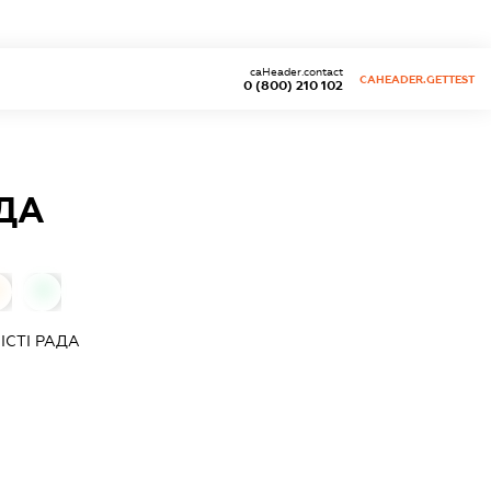
caHeader.contact
CAHEADER.GETTEST
0 (800) 210 102
АДА
0
ІСТІ РАДА