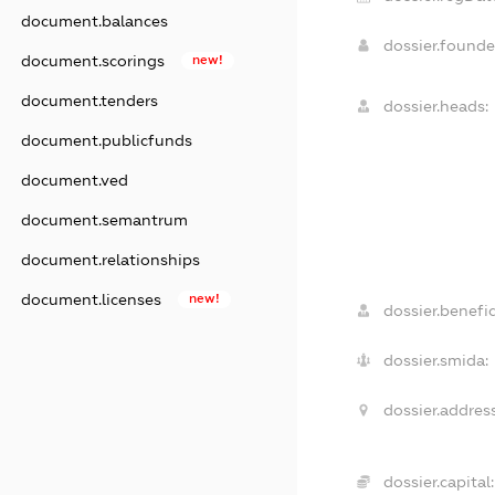
document.balances
dossier.found
document.scorings
new!
document.tenders
dossier.heads:
document.publicfunds
document.ved
document.semantrum
document.relationships
document.licenses
new!
dossier.benefic
dossier.smida:
dossier.address
dossier.capital: