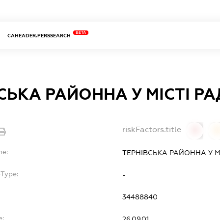
BETA
CAHEADER.PERSSEARCH
СЬКА РАЙОННА У МІСТІ Р
riskFactors.title
0
0
me:
ТЕРНІВСЬКА РАЙОННА У М
bType:
-
34488840
e:
26.09.01