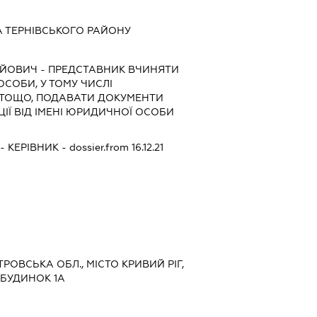
 ТЕРНІВСЬКОГО РАЙОНУ
АЙОВИЧ
-
ПРЕДСТАВНИК
ВЧИНЯТИ
 ОСОБИ, У ТОМУ ЧИСЛІ
 ТОЩО, ПОДАВАТИ ДОКУМЕНТИ
ІЇ ВІД ІМЕНІ ЮРИДИЧНОЇ ОСОБИ
-
КЕРІВНИК
- dossier.from 16.12.21
ТРОВСЬКА ОБЛ., МІСТО КРИВИЙ РІГ,
 БУДИНОК 1А