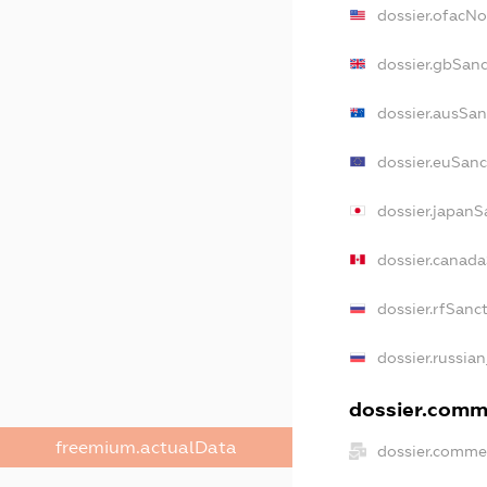
dossier.ofacN
dossier.gbSan
dossier.ausSan
dossier.euSanc
dossier.japanS
dossier.canad
dossier.rfSanc
dossier.russian
dossier.comme
freemium.actualData
dossier.comme