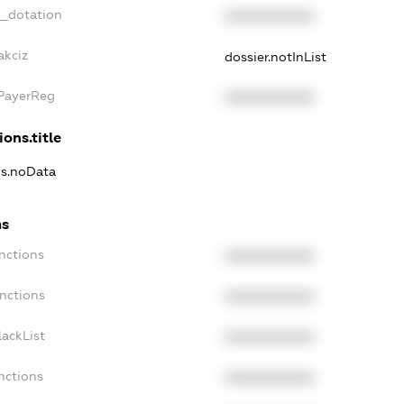
t_dotation
XXXXXXXXXX
akciz
dossier.notInList
xPayerReg
XXXXXXXXXX
ions.title
ns.noData
ns
nctions
XXXXXXXXXX
nctions
XXXXXXXXXX
ackList
XXXXXXXXXX
nctions
XXXXXXXXXX