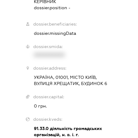
КЕРІВНИК
dossier.position -
dossier.beneficiaries:
dossier.missingData
dossier.smida:
XXXXXXXXXX
dossier.address:
УКРАЇНА, 01001, МІСТО КИЇВ,
ВУЛИЦЯ ХРЕЩАТИК, БУДИНОК 6
dossier.capital:
0 грн.
dossier.kveds:
91.33.0
діяльність громадських
організацій, н. в. і. г.