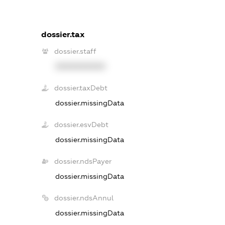
dossier.tax
dossier.staff
XXXXXXXXXX
dossier.taxDebt
dossier.missingData
dossier.esvDebt
dossier.missingData
dossier.ndsPayer
dossier.missingData
dossier.ndsAnnul
dossier.missingData