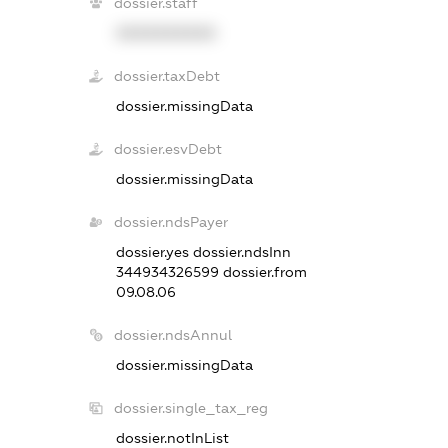
dossier.staff
XXXXXXXXXX
dossier.taxDebt
dossier.missingData
dossier.esvDebt
dossier.missingData
dossier.ndsPayer
dossier.yes
dossier.ndsInn
344934326599
dossier.from
09.08.06
dossier.ndsAnnul
dossier.missingData
dossier.single_tax_reg
dossier.notInList