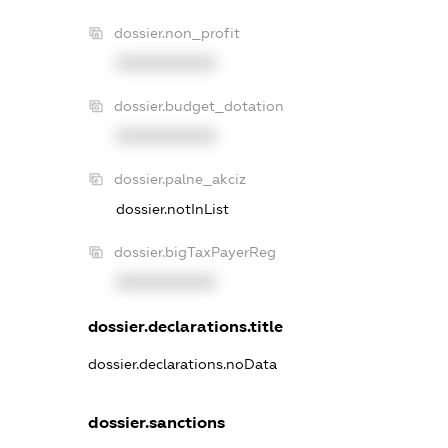
dossier.non_profit
XXXXXXXXXX
dossier.budget_dotation
XXXXXXXXXX
dossier.palne_akciz
dossier.notInList
dossier.bigTaxPayerReg
XXXXXXXXXX
dossier.declarations.title
dossier.declarations.noData
dossier.sanctions