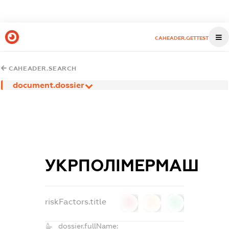
CAHEADER.GETTEST
CAHEADER.SEARCH
document.dossier
УКРПОЛІМЕРМАШ
riskFactors.title
0
0
0
dossier.fullName: