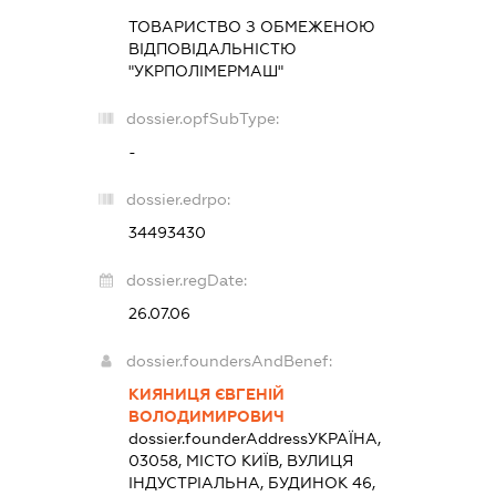
ТОВАРИСТВО З ОБМЕЖЕНОЮ
ВІДПОВІДАЛЬНІСТЮ
"УКРПОЛІМЕРМАШ"
dossier.opfSubType:
-
dossier.edrpo:
34493430
dossier.regDate:
26.07.06
dossier.foundersAndBenef:
КИЯНИЦЯ ЄВГЕНІЙ
ВОЛОДИМИРОВИЧ
dossier.founderAddress
УКРАЇНА,
03058, МІСТО КИЇВ, ВУЛИЦЯ
ІНДУСТРІАЛЬНА, БУДИНОК 46,