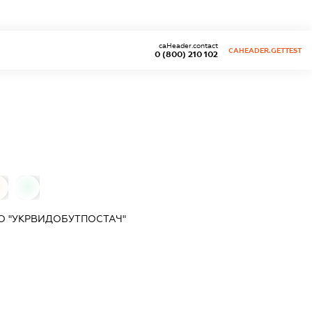
caHeader.contact
CAHEADER.GETTEST
0 (800) 210 102
0
О "УКРВИДОБУТПОСТАЧ"