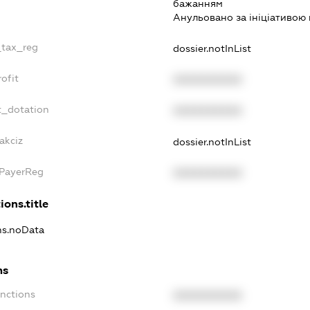
бажанням
Анульовано за iнiцiативою 
_tax_reg
dossier.notInList
ofit
XXXXXXXXXX
t_dotation
XXXXXXXXXX
akciz
dossier.notInList
xPayerReg
XXXXXXXXXX
ions.title
ons.noData
ns
anctions
XXXXXXXXXX