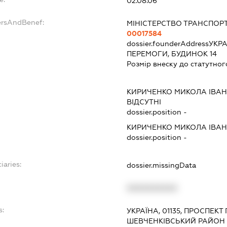
02.08.06
ersAndBenef:
МІНІСТЕРСТВО ТРАНСПОРТ
00017584
dossier.founderAddress
УКРА
ПЕРЕМОГИ, БУДИНОК 14
Розмір внеску до статутног
КИРИЧЕНКО МИКОЛА ІВА
ВІДСУТНІ
dossier.position -
КИРИЧЕНКО МИКОЛА ІВА
dossier.position -
iaries:
dossier.missingData
XXXXXXXXXX
s:
УКРАЇНА, 01135, ПРОСПЕКТ 
ШЕВЧЕНКІВСЬКИЙ РАЙОН