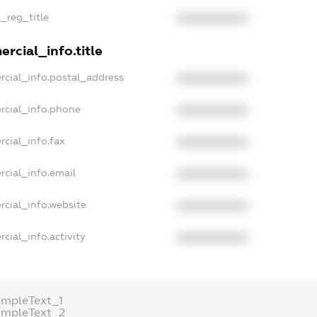
n_reg_title
XXXXXXXXXX
rcial_info.title
rcial_info.postal_address
XXXXXXXXXX
rcial_info.phone
XXXXXXXXXX
rcial_info.fax
XXXXXXXXXX
rcial_info.email
XXXXXXXXXX
rcial_info.website
XXXXXXXXXX
cial_info.activity
XXXXXXXXXX
ampleText_1
ampleText_2