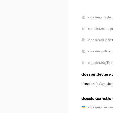
dossier.single
dossier.non_pr
dossier.budge
dossier.palne_
dossier.bigTa
dossier.declarat
dossier.declarati
dossier.sanctio
dossier.specS