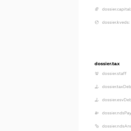
dossier.capital
dossier.kveds:
dossier.tax
dossier.staff
dossier.taxDe
dossier.esvDe
dossier.ndsPa
dossier.ndsAn