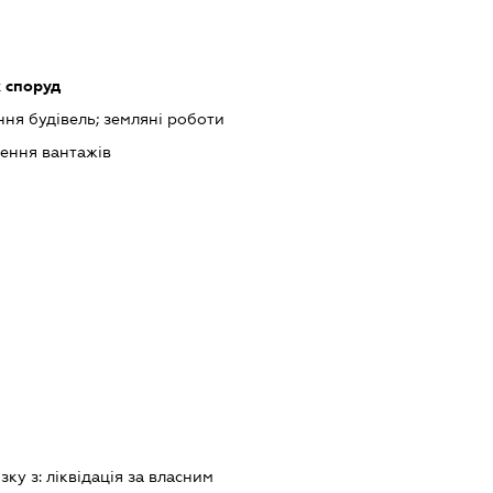
 споруд
ня будівель; земляні роботи
зення вантажів
зку з:
лiквiдацiя за власним