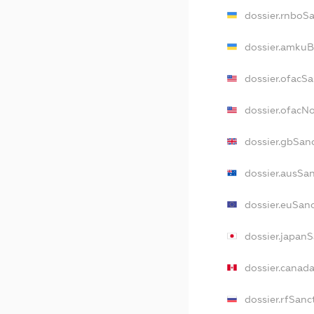
dossier.rnboS
dossier.amkuB
dossier.ofacS
dossier.ofac
dossier.gbSan
dossier.ausSa
dossier.euSan
dossier.japan
dossier.canad
dossier.rfSanc