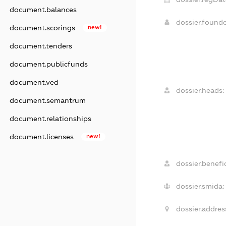
document.balances
dossier.found
document.scorings
new!
document.tenders
document.publicfunds
document.ved
dossier.heads:
document.semantrum
document.relationships
document.licenses
new!
dossier.benefic
dossier.smida:
dossier.addres