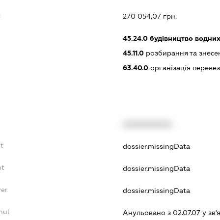
:
270 054,07 грн.
45.24.0
будівництво водних
45.11.0
розбирання та знесен
63.40.0
організація переве
XXXXXXXXXX
bt
dossier.missingData
bt
dossier.missingData
yer
dossier.missingData
nul
Анульовано з 02.07.07 у зв'я