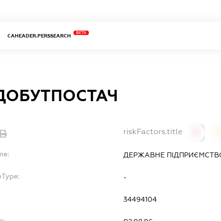
BETA
CAHEADER.PERSSEARCH
ДОБУТПОСТАЧ
riskFactors.title
0
0
me:
ДЕРЖАВНЕ ПІДПРИЄМСТВ
bType:
-
34494104
e: