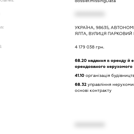
dossier.missingData
:
XXXXXXXXXX
s:
УКРАЇНА, 98635, АВТОНОМ
ЯЛТА, ВУЛИЦЯ ПАРКОВИЙ 
:
4 179 038 грн.
68.20
надання в оренду й е
орендованого нерухомого
41.10
організація будівницт
68.32
управління нерухоми
основі контракту
XXXXXXXXXX