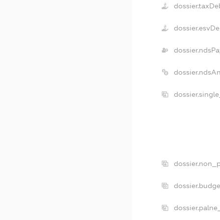
dossier.taxDe
dossier.esvDe
dossier.ndsPa
dossier.ndsA
dossier.singl
dossier.non_p
dossier.budg
dossier.palne