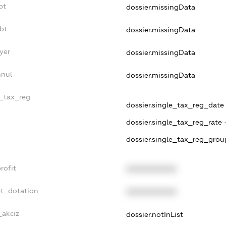
bt
dossier.missingData
bt
dossier.missingData
yer
dossier.missingData
nnul
dossier.missingData
e_tax_reg
dossier.single_tax_reg_date -
dossier.single_tax_reg_rate 
dossier.single_tax_reg_grou
rofit
XXXXXXXXXX
et_dotation
XXXXXXXXXX
_akciz
dossier.notInList