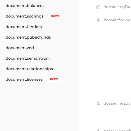
document.balances
dossier.regDa
document.scorings
new!
dossier.foun
document.tenders
document.publicfunds
document.ved
document.semantrum
document.relationships
document.licenses
new!
dossier.heads
dossier.benefi