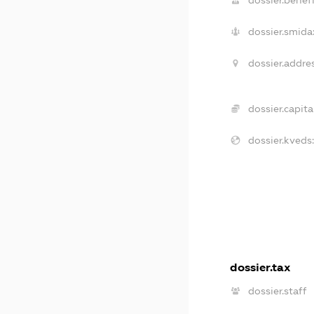
dossier.smida
dossier.addres
dossier.capital
dossier.kveds:
dossier.tax
dossier.staff