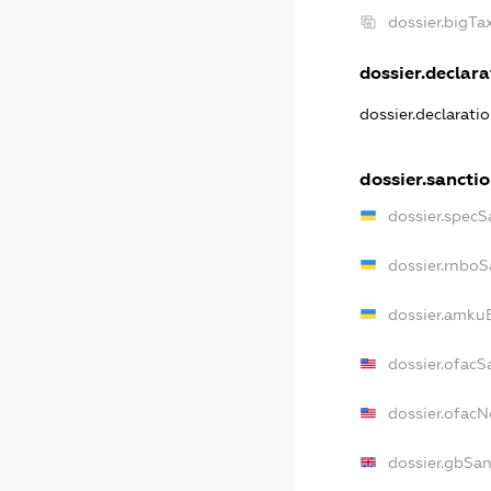
dossier.bigT
dossier.declarat
dossier.declarati
dossier.sancti
dossier.specS
dossier.rnboS
dossier.amkuB
dossier.ofacS
dossier.ofac
dossier.gbSan