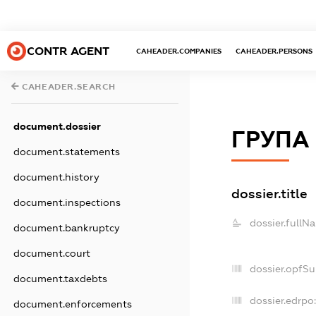
CONTR AGENT
CAHEADER.COMPANIES
CAHEADER.PERSONS
CAHEADER.SEARCH
document.dossier
ГРУПА
document.statements
document.history
dossier.title
document.inspections
dossier.fullN
document.bankruptcy
document.court
dossier.opfS
document.taxdebts
dossier.edrpo:
document.enforcements