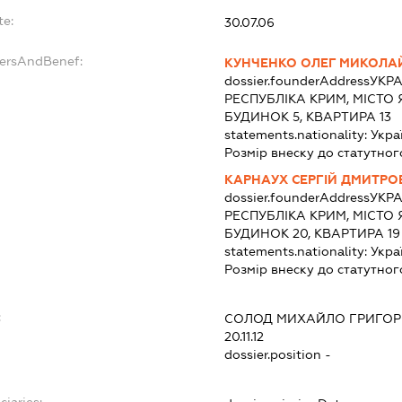
te:
30.07.06
dersAndBenef:
КУНЧЕНКО ОЛЕГ МИКОЛА
dossier.founderAddress
УКРА
РЕСПУБЛІКА КРИМ, МІСТО
БУДИНОК 5, КВАРТИРА 13
statements.nationality:
Укра
Розмір внеску до статутног
КАРНАУХ СЕРГІЙ ДМИТРО
dossier.founderAddress
УКРА
РЕСПУБЛІКА КРИМ, МІСТО
БУДИНОК 20, КВАРТИРА 19
statements.nationality:
Укра
Розмір внеску до статутног
:
СОЛОД МИХАЙЛО ГРИГО
20.11.12
dossier.position -
ciaries: