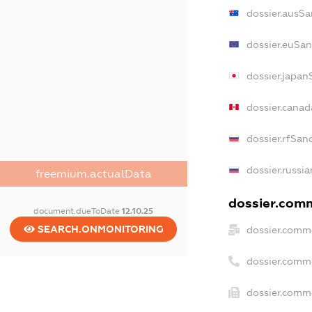
dossier.ausSa
dossier.euSan
dossier.japan
dossier.cana
dossier.rfSan
dossier.russia
freemium.actualData
dossier.comm
document.dueToDate
12.10.25
SEARCH.ONMONITORING
dossier.comme
dossier.comm
dossier.comme