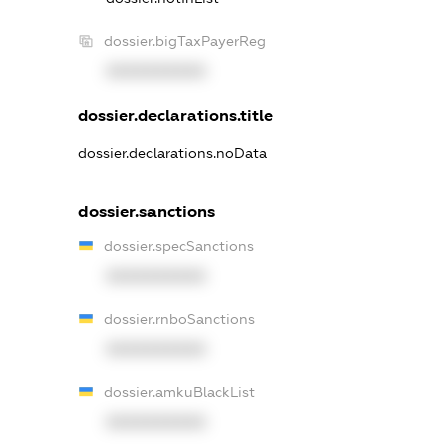
dossier.bigTaxPayerReg
XXXXXXXXXX
dossier.declarations.title
dossier.declarations.noData
dossier.sanctions
dossier.specSanctions
XXXXXXXXXX
dossier.rnboSanctions
XXXXXXXXXX
dossier.amkuBlackList
XXXXXXXXXX