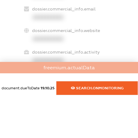
dossier.commercial_info.email
XXXXXXXXXX
dossier.commercial_info.website
XXXXXXXXXX
dossier.commercial_info.activity
XXXXXXXXXX
freemium.actualData
freemium.exampleText_1
document.dueToDate
19.10.25
SEARCH.ONMONITORING
freemium.exampleText_2
freemium.anonymousPerSearch2
FREEMIUM.DETAILS
FREEMIUM.REGISTER