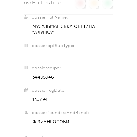
riskFactors.title
0
0
0
dossier.fullName:
МУСУЛЬМАНСЬКА ОБЩИНА
"АЛУПКА"
dossier.opfSubType:
-
dossier.edrpo:
34495946
dossier.regDate:
17.07.94
dossier.foundersAndBenef:
ФІЗИЧНІ ОСОБИ