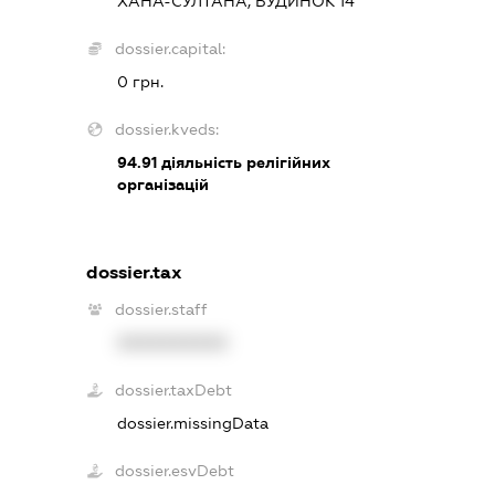
ХАНА-СУЛТАНА, БУДИНОК 14
dossier.capital:
0 грн.
dossier.kveds:
94.91
діяльність релігійних
організацій
dossier.tax
dossier.staff
XXXXXXXXXX
dossier.taxDebt
dossier.missingData
dossier.esvDebt