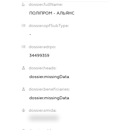
dossier.fullName:
ПОЛІПРОМ - АЛЬЯНС
dossier.opfSubType:
-
dossier.edrpo:
34499359
dossier.heads:
dossier.missingData
dossier.beneficiaries:
dossier.missingData
dossier.smida:
XXXXXXXXXX