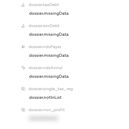
dossier.taxDebt
dossier.missingData
dossier.esvDebt
dossier.missingData
dossier.ndsPayer
dossier.missingData
dossier.ndsAnnul
dossier.missingData
dossier.single_tax_reg
dossier.notInList
dossier.non_profit
XXXXXXXXXX