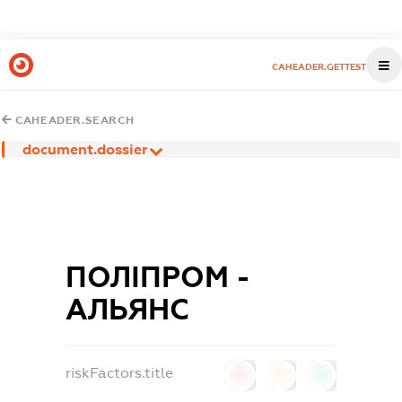
CAHEADER.GETTEST
CAHEADER.SEARCH
document.dossier
ПОЛІПРОМ -
АЛЬЯНС
riskFactors.title
0
0
0