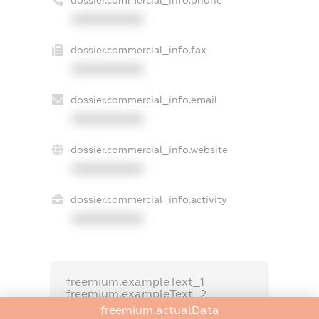
XXXXXXXXXX
dossier.commercial_info.fax
XXXXXXXXXX
dossier.commercial_info.email
XXXXXXXXXX
dossier.commercial_info.website
XXXXXXXXXX
dossier.commercial_info.activity
XXXXXXXXXX
freemium.exampleText_1
freemium.exampleText_2
freemium.anonymousPerSearch2
freemium.actualData