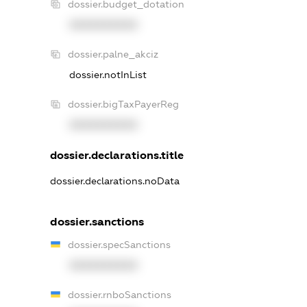
dossier.budget_dotation
XXXXXXXXXX
dossier.palne_akciz
dossier.notInList
dossier.bigTaxPayerReg
XXXXXXXXXX
dossier.declarations.title
dossier.declarations.noData
dossier.sanctions
dossier.specSanctions
XXXXXXXXXX
dossier.rnboSanctions