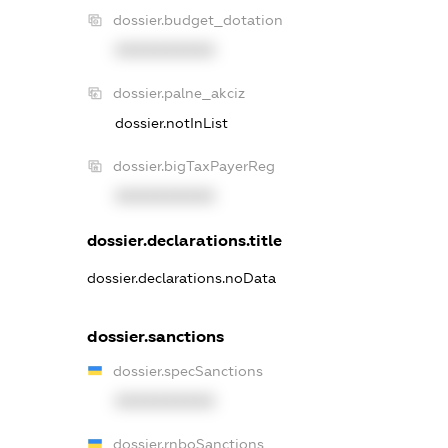
dossier.budget_dotation
XXXXXXXXXX
dossier.palne_akciz
dossier.notInList
dossier.bigTaxPayerReg
XXXXXXXXXX
dossier.declarations.title
dossier.declarations.noData
dossier.sanctions
dossier.specSanctions
XXXXXXXXXX
dossier.rnboSanctions