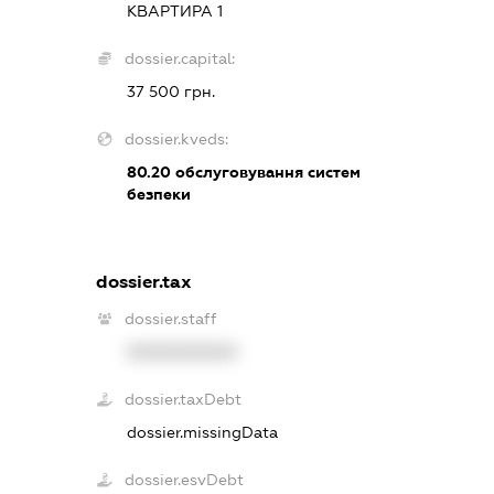
КВАРТИРА 1
dossier.capital:
37 500 грн.
dossier.kveds:
80.20
обслуговування систем
безпеки
dossier.tax
dossier.staff
XXXXXXXXXX
dossier.taxDebt
dossier.missingData
dossier.esvDebt