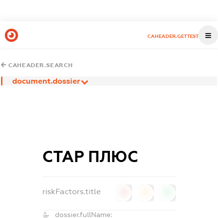
CAHEADER.GETTEST
CAHEADER.SEARCH
document.dossier
СТАР ПЛЮС
riskFactors.title
0
0
0
dossier.fullName: