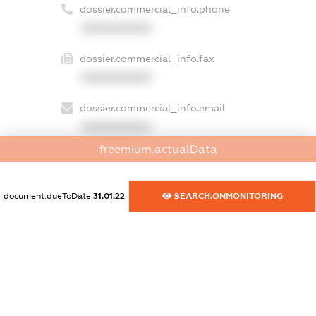
dossier.commercial_info.phone
XXXXXXXXXX
dossier.commercial_info.fax
XXXXXXXXXX
dossier.commercial_info.email
XXXXXXXXXX
freemium.actualData
dossier.commercial_info.website
XXXXXXXXXX
document.dueToDate
31.01.22
SEARCH.ONMONITORING
dossier.commercial_info.activity
XXXXXXXXXX
freemium.exampleText_1
freemium.exampleText_2
freemium.anonymousPerSearch2