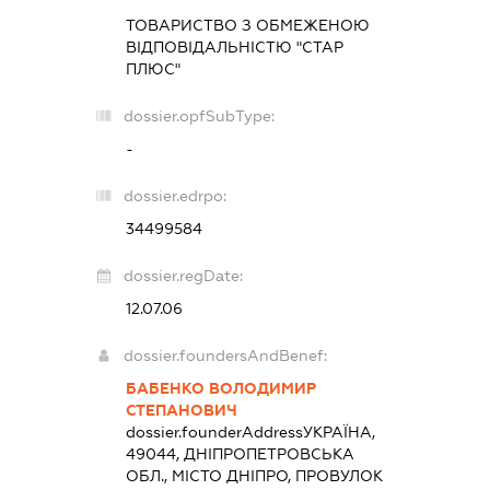
ТОВАРИСТВО З ОБМЕЖЕНОЮ
ВІДПОВІДАЛЬНІСТЮ "СТАР
ПЛЮС"
dossier.opfSubType:
-
dossier.edrpo:
34499584
dossier.regDate:
12.07.06
dossier.foundersAndBenef:
БАБЕНКО ВОЛОДИМИР
СТЕПАНОВИЧ
dossier.founderAddress
УКРАЇНА,
49044, ДНІПРОПЕТРОВСЬКА
ОБЛ., МІСТО ДНІПРО, ПРОВУЛОК