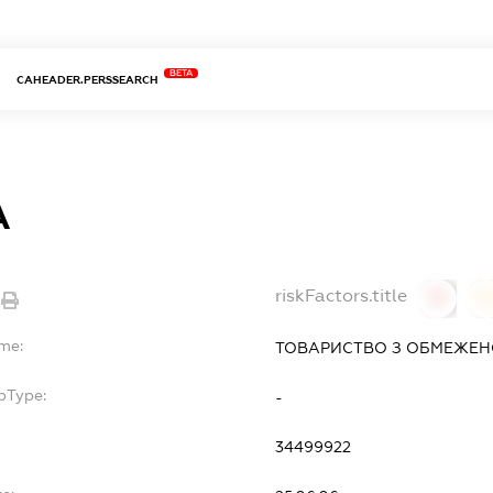
BETA
CAHEADER.PERSSEARCH
А
riskFactors.title
0
ame:
ТОВАРИСТВО З ОБМЕЖЕНО
bType:
-
34499922