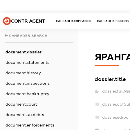
CONTR AGENT
CAHEADER.COMPANIES
CAHEADER.PERSONS
CAHEADER.SEARCH
document.dossier
ЯРАНГ
document.statements
document.history
dossier.title
document.inspections
dossier.fullN
document.bankruptcy
document.court
dossier.opfSu
document.taxdebts
dossier.edrpo:
document.enforcements