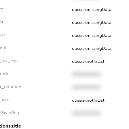
bt
dossier.missingData
bt
dossier.missingData
yer
dossier.missingData
nnul
dossier.missingData
e_tax_reg
dossier.notInList
rofit
XXXXXXXXXX
et_dotation
XXXXXXXXXX
_akciz
dossier.notInList
xPayerReg
XXXXXXXXXX
ions.title