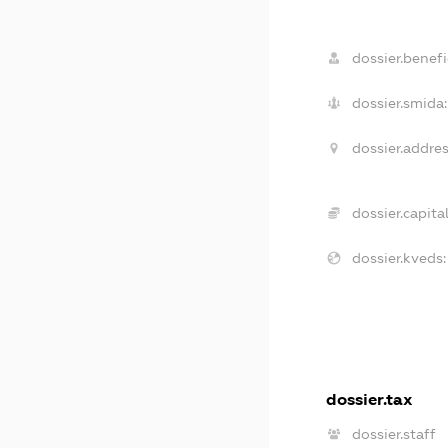
dossier.benefi
dossier.smida:
dossier.addres
dossier.capital
dossier.kveds:
dossier.tax
dossier.staff