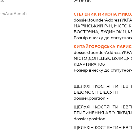
e:
25.06.06
dersAndBenef:
СТЕЛЬНИК МИКОЛА МИК
dossier.founderAddress
УКРА
МАР'ЇНСЬКИЙ Р-Н, МІСТО 
ВОСТОЧНА, БУДИНОК 11, К
Розмір внеску до статутног
КИТАЙГОРОДСЬКА ЛАРИСА
dossier.founderAddress
УКРА
МІСТО ДОНЕЦЬК, ВУЛИЦЯ 5
КВАРТИРА 106
Розмір внеску до статутног
ЩЕЛУХІН КОСТЯНТИН ЕВ
ВІДОМОСТІ ВІДСУТНІ
dossier.position -
ЩЕЛУХІН КОСТЯНТИН ЕВ
ПРИПИНЕННЯ АБО ЛІКВІД
dossier.position -
ЩЕЛУХІН КОСТЯНТИН ЕВ