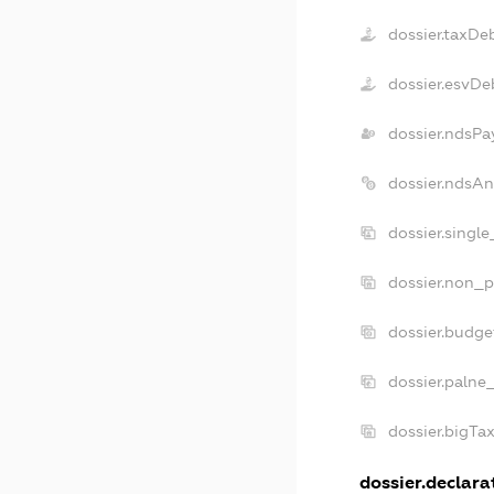
dossier.taxDe
dossier.esvDe
dossier.ndsPa
dossier.ndsA
dossier.singl
dossier.non_p
dossier.budg
dossier.palne
dossier.bigTa
dossier.declarat