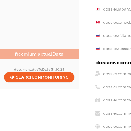
dossier.japan
dossier.canad
dossier.rfSan
dossier.russia
freemium.actualData
dossier.comme
document.dueToDate
31.10.25
dossier.comme
SEARCH.ONMONITORING
dossier.comme
dossier.comme
dossier.comme
dossier.comme