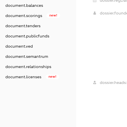
dossier.regDat
document.balances
dossier.foun
document.scorings
new!
document.tenders
document.publicfunds
document.ved
document.semantrum
document.relationships
document.licenses
new!
dossier.heads: