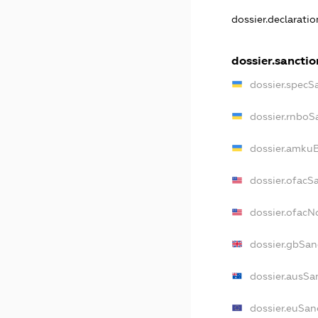
dossier.declarati
dossier.sanctio
dossier.specS
dossier.rnboS
dossier.amkuB
dossier.ofacS
dossier.ofac
dossier.gbSan
dossier.ausSa
dossier.euSan