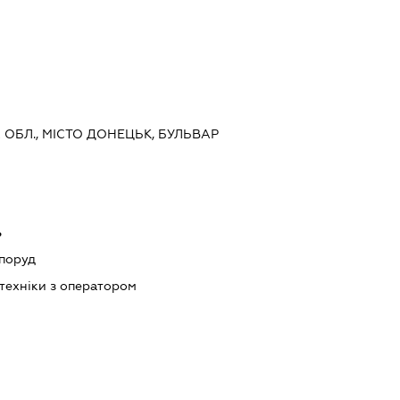
А ОБЛ., МІСТО ДОНЕЦЬК, БУЛЬВАР
ь
споруд
техніки з оператором