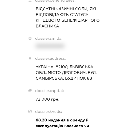
dossier.beneficiaries:
ВІДСУТНІ ФІЗИЧНІ СОБИ, ЯКІ
ВІДПОВІДАЮТЬ СТАТУСУ
КІНЦЕВОГО БЕНЕФІЦІАРНОГО
ВЛАСНИКА
dossier.smida:
XXXXXXXXXX
dossier.address:
УКРАЇНА, 82100, ЛЬВІВСЬКА
ОБЛ., МІСТО ДРОГОБИЧ, ВУЛ.
САМБІРСЬКА, БУДИНОК 68
dossier.capital:
72 000 грн.
dossier.kveds:
68.20
надання в оренду й
експлуатацію власного чи