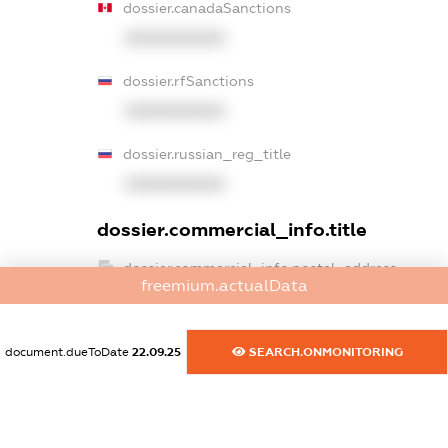
dossier.canadaSanctions
XXXXXXXXXX
dossier.rfSanctions
XXXXXXXXXX
dossier.russian_reg_title
XXXXXXXXXX
dossier.commercial_info.title
dossier.commercial_info.postal_address
freemium.actualData
XXXXXXXXXX
dossier.commercial_info.phone
document.dueToDate
22.09.25
SEARCH.ONMONITORING
XXXXXXXXXX
dossier.commercial_info.fax
XXXXXXXXXX