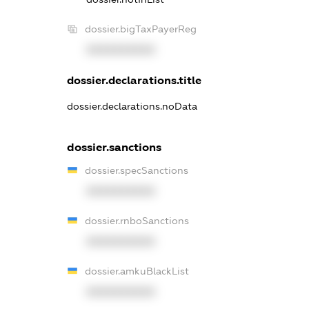
dossier.bigTaxPayerReg
XXXXXXXXXX
dossier.declarations.title
dossier.declarations.noData
dossier.sanctions
dossier.specSanctions
XXXXXXXXXX
dossier.rnboSanctions
XXXXXXXXXX
dossier.amkuBlackList
XXXXXXXXXX