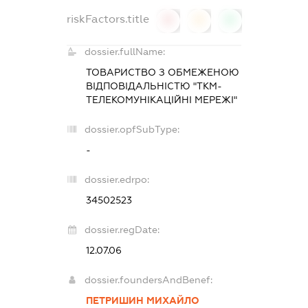
riskFactors.title
0
0
0
dossier.fullName:
ТОВАРИСТВО З ОБМЕЖЕНОЮ
ВІДПОВІДАЛЬНІСТЮ "ТКМ-
ТЕЛЕКОМУНІКАЦІЙНІ МЕРЕЖІ"
dossier.opfSubType:
-
dossier.edrpo:
34502523
dossier.regDate:
12.07.06
dossier.foundersAndBenef:
ПЕТРИШИН МИХАЙЛО