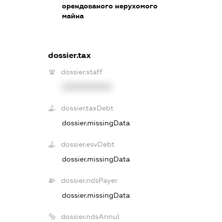
орендованого нерухомого
майна
dossier.tax
dossier.staff
XXXXXXXXXX
dossier.taxDebt
dossier.missingData
dossier.esvDebt
dossier.missingData
dossier.ndsPayer
dossier.missingData
dossier.ndsAnnul