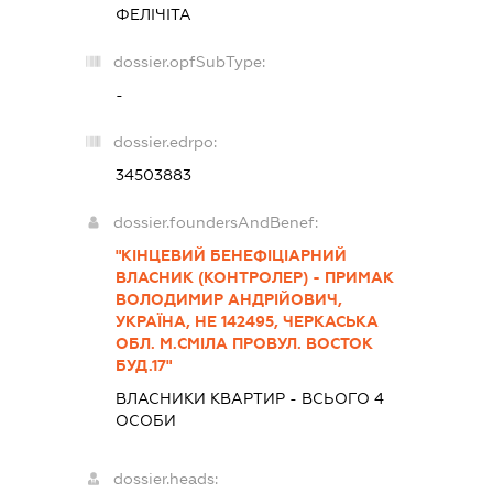
ФЕЛІЧІТА
dossier.opfSubType:
-
dossier.edrpo:
34503883
dossier.foundersAndBenef:
"КІНЦЕВИЙ БЕНЕФІЦІАРНИЙ
ВЛАСНИК (КОНТРОЛЕР) - ПРИМАК
ВОЛОДИМИР АНДРІЙОВИЧ,
УКРАЇНА, НЕ 142495, ЧЕРКАСЬКА
ОБЛ. М.СМІЛА ПРОВУЛ. ВОСТОК
БУД.17"
ВЛАСНИКИ КВАРТИР - ВСЬОГО 4
ОСОБИ
dossier.heads: