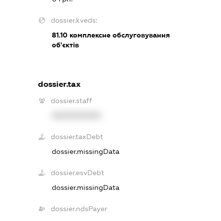
dossier.kveds:
81.10
комплексне обслуговування
об'єктів
dossier.tax
dossier.staff
XXXXXXXXXX
dossier.taxDebt
dossier.missingData
dossier.esvDebt
dossier.missingData
dossier.ndsPayer