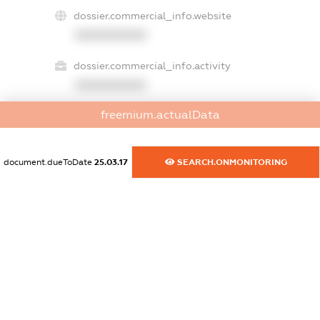
dossier.commercial_info.website
XXXXXXXXXX
dossier.commercial_info.activity
XXXXXXXXXX
freemium.actualData
freemium.exampleText_1
freemium.exampleText_2
document.dueToDate
25.03.17
SEARCH.ONMONITORING
freemium.anonymousPerSearch2
FREEMIUM.DETAILS
FREEMIUM.REGISTER