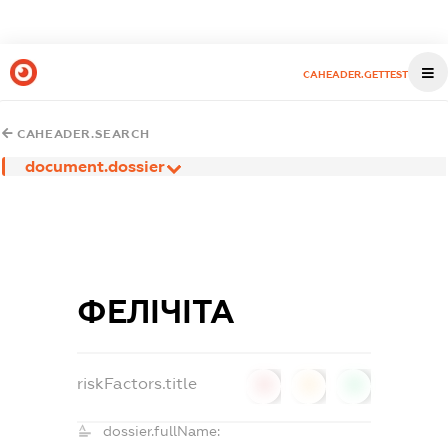
CAHEADER.GETTEST
CAHEADER.SEARCH
document.dossier
ФЕЛІЧІТА
riskFactors.title
0
0
0
dossier.fullName: