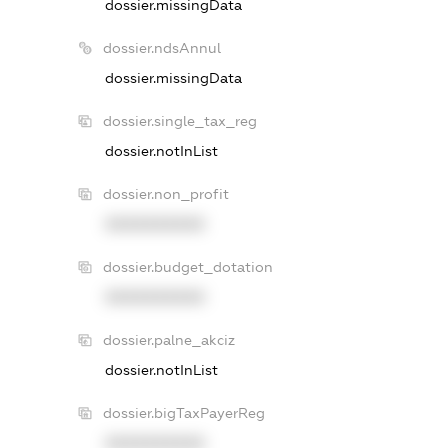
dossier.missingData
dossier.ndsAnnul
dossier.missingData
dossier.single_tax_reg
dossier.notInList
dossier.non_profit
XXXXXXXXXX
dossier.budget_dotation
XXXXXXXXXX
dossier.palne_akciz
dossier.notInList
dossier.bigTaxPayerReg
XXXXXXXXXX