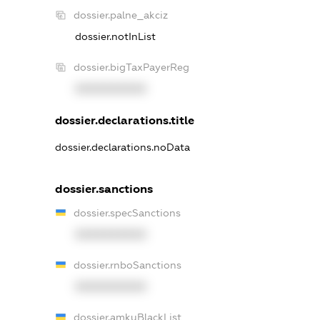
dossier.palne_akciz
dossier.notInList
dossier.bigTaxPayerReg
XXXXXXXXXX
dossier.declarations.title
dossier.declarations.noData
dossier.sanctions
dossier.specSanctions
XXXXXXXXXX
dossier.rnboSanctions
XXXXXXXXXX
dossier.amkuBlackList