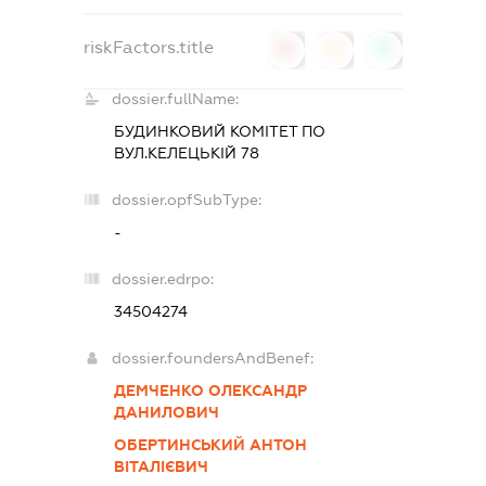
riskFactors.title
0
0
0
dossier.fullName:
БУДИНКОВИЙ КОМІТЕТ ПО
ВУЛ.КЕЛЕЦЬКІЙ 78
dossier.opfSubType:
-
dossier.edrpo:
34504274
dossier.foundersAndBenef:
ДЕМЧЕНКО ОЛЕКСАНДР
ДАНИЛОВИЧ
ОБЕРТИНСЬКИЙ АНТОН
ВІТАЛІЄВИЧ