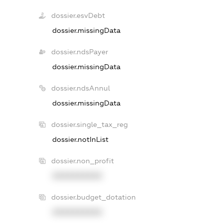
dossier.esvDebt
dossier.missingData
dossier.ndsPayer
dossier.missingData
dossier.ndsAnnul
dossier.missingData
dossier.single_tax_reg
dossier.notInList
dossier.non_profit
XXXXXXXXXX
dossier.budget_dotation
XXXXXXXXXX