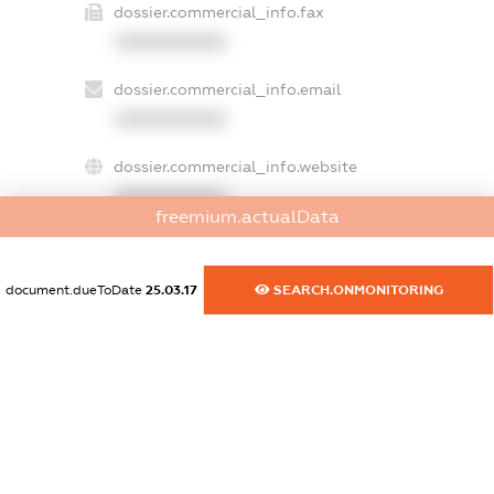
dossier.commercial_info.fax
XXXXXXXXXX
dossier.commercial_info.email
XXXXXXXXXX
dossier.commercial_info.website
XXXXXXXXXX
freemium.actualData
dossier.commercial_info.activity
XXXXXXXXXX
document.dueToDate
25.03.17
SEARCH.ONMONITORING
freemium.exampleText_1
freemium.exampleText_2
freemium.anonymousPerSearch2
FREEMIUM.DETAILS
FREEMIUM.REGISTER