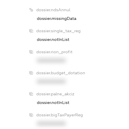
dossier.ndsAnnul
dossier.missingData
dossier.single_tax_reg
dossier.notInList
dossier.non_profit
XXXXXXXXXX
dossier.budget_dotation
XXXXXXXXXX
dossier.palne_akciz
dossier.notInList
dossier.bigTaxPayerReg
XXXXXXXXXX