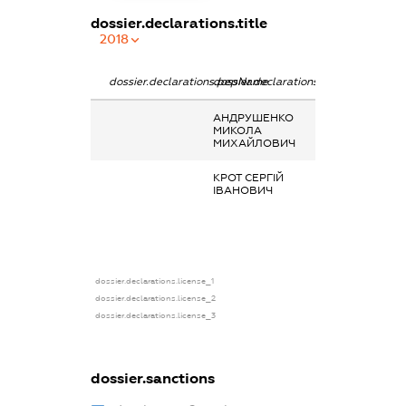
dossier.declarations.title
2018
dossier.declarations.pepName
dossier.declarations.personName
dossier.declarat
АНДРУШЕНКО
Інше,
МИКОЛА
Матеріальна
МИХАЙЛОВИЧ
допомога
КРОТ СЕРГІЙ
Інше,
ІВАНОВИЧ
Відшкодування,
які здійснюють
профспілки свої
членам
dossier.declarations.license_1
dossier.declarations.license_2
dossier.declarations.license_3
dossier.sanctions