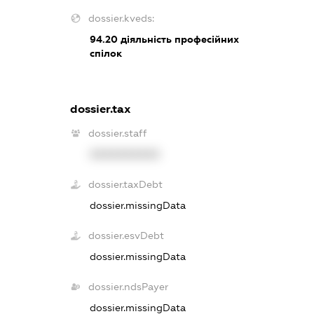
dossier.kveds:
94.20
діяльність професійних
спілок
dossier.tax
dossier.staff
XXXXXXXXXX
dossier.taxDebt
dossier.missingData
dossier.esvDebt
dossier.missingData
dossier.ndsPayer
dossier.missingData