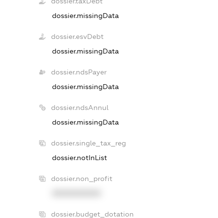
dossier.taxDebt
dossier.missingData
dossier.esvDebt
dossier.missingData
dossier.ndsPayer
dossier.missingData
dossier.ndsAnnul
dossier.missingData
dossier.single_tax_reg
dossier.notInList
dossier.non_profit
XXXXXXXXXX
dossier.budget_dotation