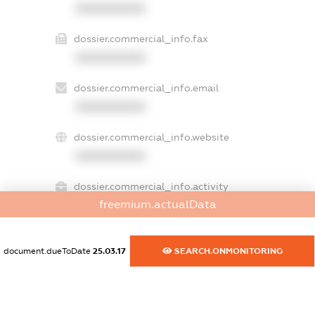
XXXXXXXXXX
dossier.commercial_info.fax
XXXXXXXXXX
dossier.commercial_info.email
XXXXXXXXXX
dossier.commercial_info.website
XXXXXXXXXX
dossier.commercial_info.activity
freemium.actualData
XXXXXXXXXX
document.dueToDate
25.03.17
SEARCH.ONMONITORING
freemium.exampleText_1
freemium.exampleText_2
freemium.anonymousPerSearch2
FREEMIUM.DETAILS