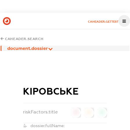
CAHEADER.GETTEST
CAHEADER.SEARCH
document.dossier
КІРОВСЬКЕ
riskFactors.title
0
0
0
dossier.fullName: