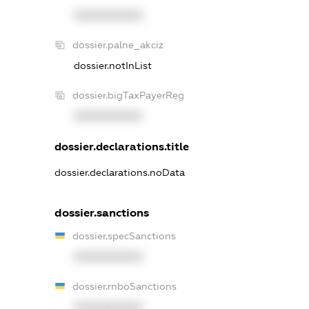
XXXXXXXXXX
dossier.palne_akciz
dossier.notInList
dossier.bigTaxPayerReg
XXXXXXXXXX
dossier.declarations.title
dossier.declarations.noData
dossier.sanctions
dossier.specSanctions
XXXXXXXXXX
dossier.rnboSanctions
XXXXXXXXXX