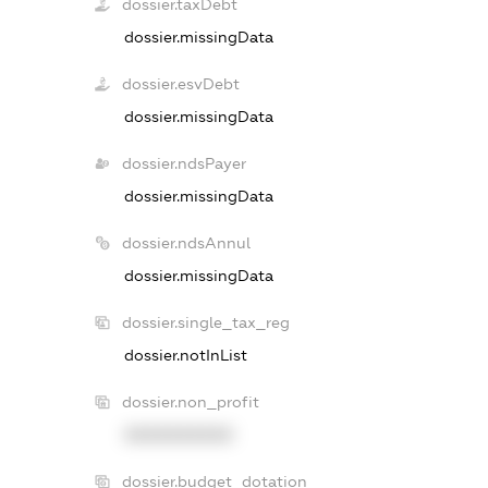
dossier.taxDebt
dossier.missingData
dossier.esvDebt
dossier.missingData
dossier.ndsPayer
dossier.missingData
dossier.ndsAnnul
dossier.missingData
dossier.single_tax_reg
dossier.notInList
dossier.non_profit
XXXXXXXXXX
dossier.budget_dotation