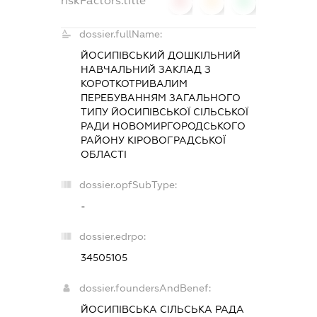
riskFactors.title
0
0
0
dossier.fullName:
ЙОСИПІВСЬКИЙ ДОШКІЛЬНИЙ
НАВЧАЛЬНИЙ ЗАКЛАД З
КОРОТКОТРИВАЛИМ
ПЕРЕБУВАННЯМ ЗАГАЛЬНОГО
ТИПУ ЙОСИПІВСЬКОЇ СІЛЬСЬКОЇ
РАДИ НОВОМИРГОРОДСЬКОГО
РАЙОНУ КІРОВОГРАДСЬКОЇ
ОБЛАСТІ
dossier.opfSubType:
-
dossier.edrpo:
34505105
dossier.foundersAndBenef:
ЙОСИПІВСЬКА СІЛЬСЬКА РАДА