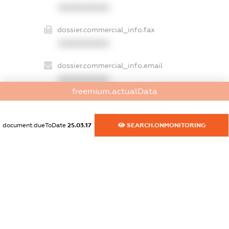
XXXXXXXXXX
dossier.commercial_info.fax
XXXXXXXXXX
dossier.commercial_info.email
XXXXXXXXXX
freemium.actualData
dossier.commercial_info.website
XXXXXXXXXX
document.dueToDate
25.03.17
SEARCH.ONMONITORING
dossier.commercial_info.activity
XXXXXXXXXX
freemium.exampleText_1
freemium.exampleText_2
freemium.anonymousPerSearch2