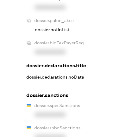
XXXXXXXXXX
dossier.palne_akciz
dossier.notInList
dossier.bigTaxPayerReg
XXXXXXXXXX
dossier.declarations.title
dossier.declarations.noData
dossier.sanctions
dossier.specSanctions
XXXXXXXXXX
dossier.rnboSanctions