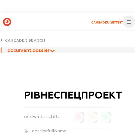
CAHEADER.GETTEST
CAHEADER.SEARCH
document.dossier
РІВНЕСПЕЦПРОЕКТ
riskFactors.title
0
0
0
dossier.fullName: