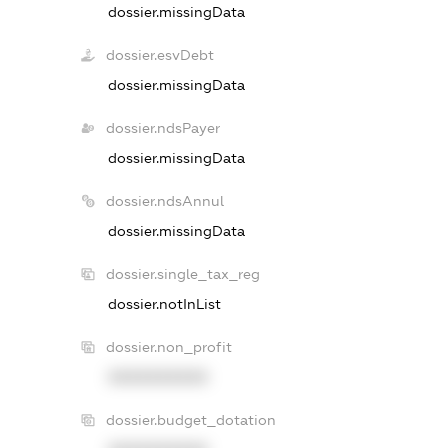
dossier.missingData
dossier.esvDebt
dossier.missingData
dossier.ndsPayer
dossier.missingData
dossier.ndsAnnul
dossier.missingData
dossier.single_tax_reg
dossier.notInList
dossier.non_profit
XXXXXXXXXX
dossier.budget_dotation