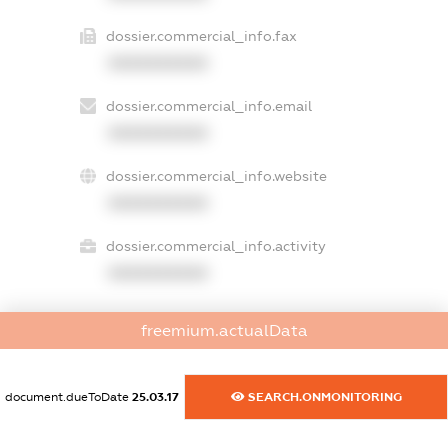
dossier.commercial_info.fax
XXXXXXXXXX
dossier.commercial_info.email
XXXXXXXXXX
dossier.commercial_info.website
XXXXXXXXXX
dossier.commercial_info.activity
XXXXXXXXXX
freemium.actualData
freemium.exampleText_1
freemium.exampleText_2
freemium.anonymousPerSearch2
document.dueToDate
25.03.17
SEARCH.ONMONITORING
FREEMIUM.DETAILS