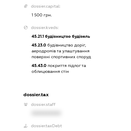
dossier.capital:
1 500 грн.
dossier.kveds:
45.21.1
будівництво будівель
45.23.0
будівництво доріг,
аеродромів та улаштування
поверхні спортивних споруд
45.43.0
покриття підлог та
облицювання стін
dossier.tax
dossier.staff
XXXXXXXXXX
dossier.taxDebt