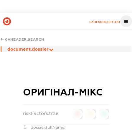
CAHEADER.GETTEST
CAHEADER.SEARCH
document.dossier
ОРИГІНАЛ-МІКС
riskFactors.title
0
0
0
dossier.fullName: