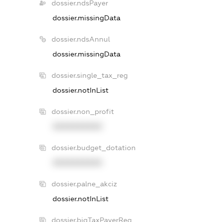
dossier.ndsPayer
dossier.missingData
dossier.ndsAnnul
dossier.missingData
dossier.single_tax_reg
dossier.notInList
dossier.non_profit
XXXXXXXXXX
dossier.budget_dotation
XXXXXXXXXX
dossier.palne_akciz
dossier.notInList
dossier.bigTaxPayerReg