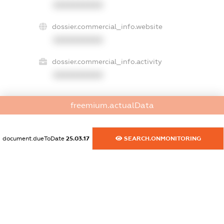
XXXXXXXXXX
dossier.commercial_info.website
XXXXXXXXXX
dossier.commercial_info.activity
XXXXXXXXXX
freemium.actualData
freemium.exampleText_1
freemium.exampleText_2
freemium.anonymousPerSearch2
document.dueToDate
25.03.17
SEARCH.ONMONITORING
FREEMIUM.DETAILS
FREEMIUM.REGISTER