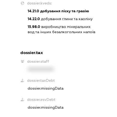
dossier.kveds:
14.21.0
добування піску та гравію
14.22.0
добування глини та каоліну
15.98.0
виробництво мінеральних
вод та інших безалкогольних напоїв
dossier.tax
dossier.staff
XXXXXXXXXX
dossier.taxDebt
dossier.missingData
dossier.esvDebt
dossier.missingData