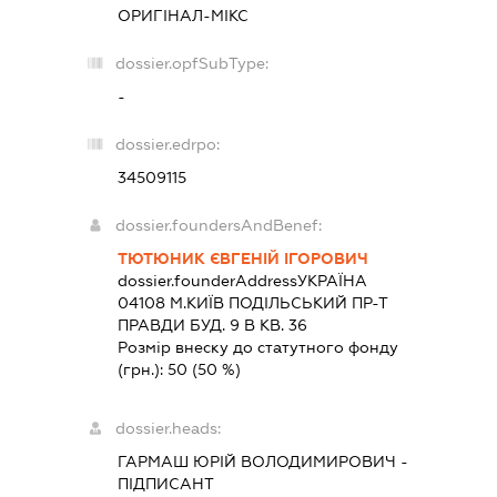
ОРИГІНАЛ-МІКС
dossier.opfSubType:
-
dossier.edrpo:
34509115
dossier.foundersAndBenef:
ТЮТЮНИК ЄВГЕНІЙ ІГОРОВИЧ
dossier.founderAddress
УКРАЇНА
04108 М.КИЇВ ПОДІЛЬСЬКИЙ ПР-Т
ПРАВДИ БУД. 9 В КВ. 36
Розмір внеску до статутного фонду
(грн.):
50
(50 %)
dossier.heads:
ГАРМАШ ЮРІЙ ВОЛОДИМИРОВИЧ
-
ПІДПИСАНТ