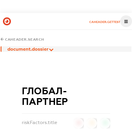
CAHEADER.GETTEST
CAHEADER.SEARCH
document.dossier
ГЛОБАЛ-
ПАРТНЕР
riskFactors.title
0
0
0