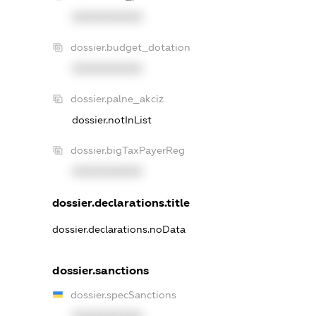
XXXXXXXXXX
dossier.budget_dotation
XXXXXXXXXX
dossier.palne_akciz
dossier.notInList
dossier.bigTaxPayerReg
XXXXXXXXXX
dossier.declarations.title
dossier.declarations.noData
dossier.sanctions
dossier.specSanctions
XXXXXXXXXX