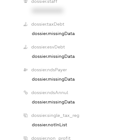
dossier.staff
XXXXXXXXXX
dossier.taxDebt
dossier.missingData
dossier.esvDebt
dossier.missingData
dossier.ndsPayer
dossier.missingData
dossier.ndsAnnul
dossier.missingData
dossier.single_tax_reg
dossier.notInList
dossier.non_profit