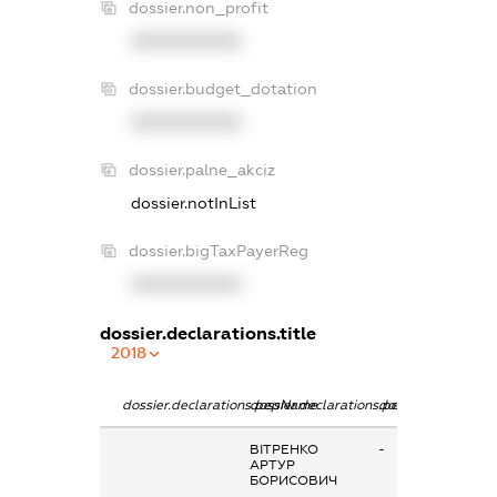
dossier.non_profit
XXXXXXXXXX
dossier.budget_dotation
XXXXXXXXXX
dossier.palne_akciz
dossier.notInList
dossier.bigTaxPayerReg
XXXXXXXXXX
dossier.declarations.title
2018
dossier.declarations.pepName
dossier.declarations.personName
dossier.declaratio
ВІТРЕНКО
-
АРТУР
БОРИСОВИЧ