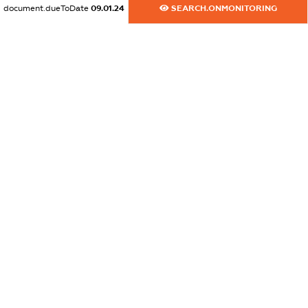
document.dueToDate
09.01.24
SEARCH.ONMONITORING
dossier.commercial_info.website
XXXXXXXXXX
dossier.commercial_info.activity
XXXXXXXXXX
freemium.exampleText_1
freemium.exampleText_2
freemium.anonymousPerSearch2
FREEMIUM.DETAILS
FREEMIUM.REGISTER