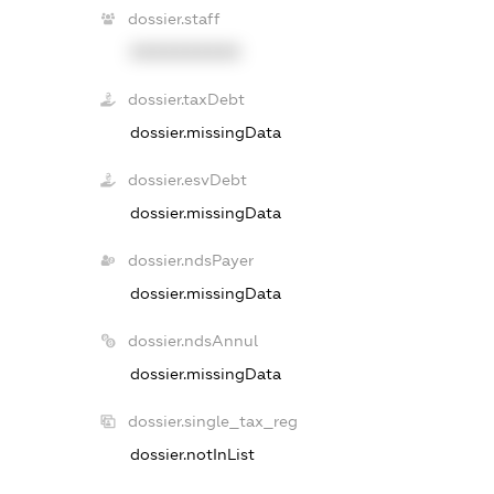
dossier.staff
XXXXXXXXXX
dossier.taxDebt
dossier.missingData
dossier.esvDebt
dossier.missingData
dossier.ndsPayer
dossier.missingData
dossier.ndsAnnul
dossier.missingData
dossier.single_tax_reg
dossier.notInList