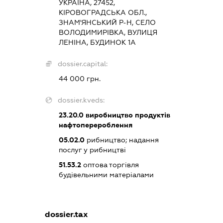
УКРАЇНА, 27452,
КІРОВОГРАДСЬКА ОБЛ.,
ЗНАМ'ЯНСЬКИЙ Р-Н, СЕЛО
ВОЛОДИМИРІВКА, ВУЛИЦЯ
ЛЕНІНА, БУДИНОК 1А
dossier.capital:
44 000 грн.
dossier.kveds:
23.20.0
виробництво продуктів
нафтоперероблення
05.02.0
рибництво; надання
послуг у рибництві
51.53.2
оптова торгівля
будівельними матеріалами
dossier.tax