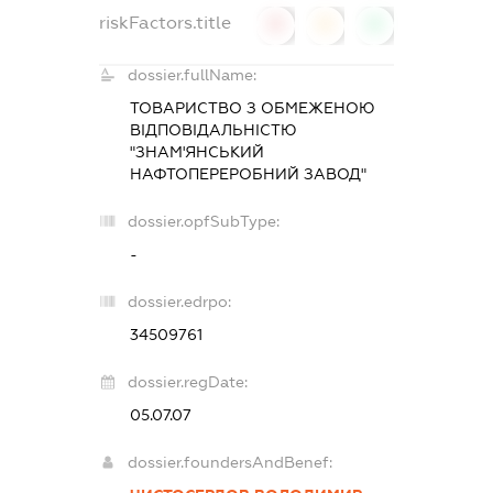
riskFactors.title
0
0
0
dossier.fullName:
ТОВАРИСТВО З ОБМЕЖЕНОЮ
ВІДПОВІДАЛЬНІСТЮ
"ЗНАМ'ЯНСЬКИЙ
НАФТОПЕРЕРОБНИЙ ЗАВОД"
dossier.opfSubType:
-
dossier.edrpo:
34509761
dossier.regDate:
05.07.07
dossier.foundersAndBenef: