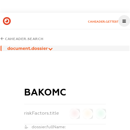
CAHEADER.GETTEST
CAHEADER.SEARCH
document.dossier
ВАКОМС
riskFactors.title
0
0
0
dossier.fullName: