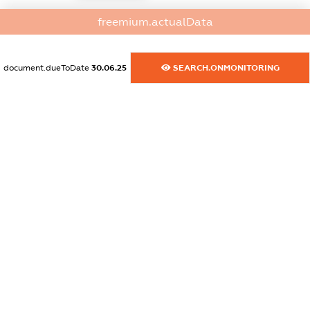
dossier.commercial_info.activity
freemium.actualData
XXXXXXXXXX
document.dueToDate
30.06.25
SEARCH.ONMONITORING
freemium.exampleText_1
freemium.exampleText_2
freemium.anonymousPerSearch2
FREEMIUM.DETAILS
FREEMIUM.REGISTER