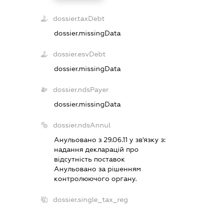
dossier.taxDebt
dossier.missingData
dossier.esvDebt
dossier.missingData
dossier.ndsPayer
dossier.missingData
dossier.ndsAnnul
Анульовано з 29.06.11 у зв'язку з:
надання декларацiй про
вiдсутнiсть поставок
Анульовано за рiшенням
контролюючого органу.
dossier.single_tax_reg