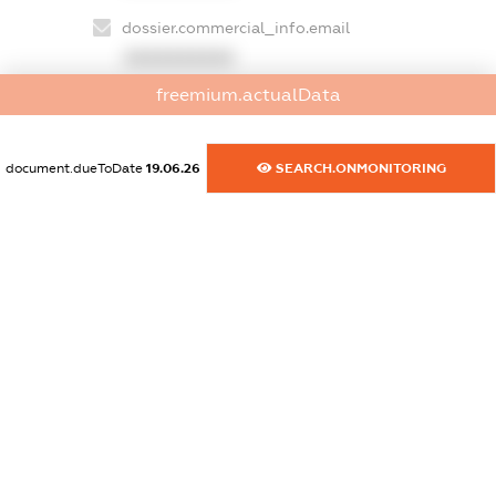
dossier.commercial_info.email
XXXXXXXXXX
freemium.actualData
dossier.commercial_info.website
XXXXXXXXXX
document.dueToDate
19.06.26
SEARCH.ONMONITORING
dossier.commercial_info.activity
XXXXXXXXXX
freemium.exampleText_1
freemium.exampleText_2
freemium.anonymousPerSearch2
FREEMIUM.DETAILS
FREEMIUM.REGISTER