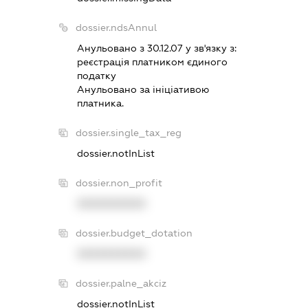
dossier.ndsAnnul
Анульовано з 30.12.07 у зв'язку з:
реєстрацiя платником єдиного
податку
Анульовано за iнiцiативою
платника.
dossier.single_tax_reg
dossier.notInList
dossier.non_profit
XXXXXXXXXX
dossier.budget_dotation
XXXXXXXXXX
dossier.palne_akciz
dossier.notInList