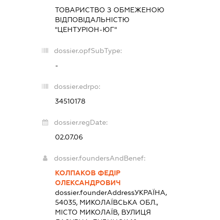
ТОВАРИСТВО З ОБМЕЖЕНОЮ
ВІДПОВІДАЛЬНІСТЮ
"ЦЕНТУРІОН-ЮГ"
dossier.opfSubType:
-
dossier.edrpo:
34510178
dossier.regDate:
02.07.06
dossier.foundersAndBenef:
КОЛПАКОВ ФЕДІР
ОЛЕКСАНДРОВИЧ
dossier.founderAddress
УКРАЇНА,
54035, МИКОЛАЇВСЬКА ОБЛ.,
МІСТО МИКОЛАЇВ, ВУЛИЦЯ