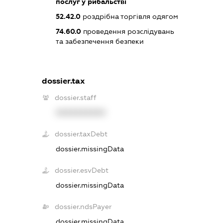
послуг у рибальстві
52.42.0
роздрібна торгівля одягом
74.60.0
проведення розслідувань
та забезпечення безпеки
dossier.tax
dossier.staff
XXXXXXXXXX
dossier.taxDebt
dossier.missingData
dossier.esvDebt
dossier.missingData
dossier.ndsPayer
dossier.missingData