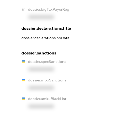
dossier.bigTaxPayerReg
XXXXXXXXXX
dossier.declarations.title
dossier.declarations.noData
dossier.sanctions
dossier.specSanctions
XXXXXXXXXX
dossier.rnboSanctions
XXXXXXXXXX
dossier.amkuBlackList
XXXXXXXXXX