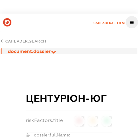
CAHEADER.GETTEST
CAHEADER.SEARCH
document.dossier
ЦЕНТУРІОН-ЮГ
riskFactors.title
0
0
0
dossier.fullName: