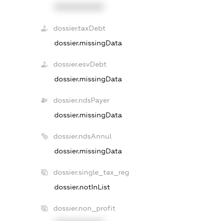
XXXXXXXXXX
dossier.taxDebt
dossier.missingData
dossier.esvDebt
dossier.missingData
dossier.ndsPayer
dossier.missingData
dossier.ndsAnnul
dossier.missingData
dossier.single_tax_reg
dossier.notInList
dossier.non_profit