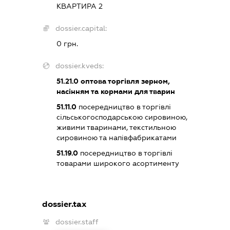
КВАРТИРА 2
dossier.capital:
0 грн.
dossier.kveds:
51.21.0
оптова торгівля зерном,
насінням та кормами для тварин
51.11.0
посередництво в торгівлі
сільськогосподарською сировиною,
живими тваринами, текстильною
сировиною та напівфабрикатами
51.19.0
посередництво в торгівлі
товарами широкого асортименту
dossier.tax
dossier.staff