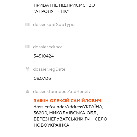
ПРИВАТНЕ ПІДПРИЄМСТВО
"АГРОЛУЧ - ПК"
dossier.opfSubType:
-
dossier.edrpo:
34510424
dossier.regDate:
09.07.06
dossier.foundersAndBenef:
ЗАІКІН ОЛЕКСІЙ САМІЙЛОВИЧ
dossier.founderAddress
УКРАЇНА,
56200, МИКОЛАЇВСЬКА ОБЛ.,
БЕРЕЗНЕГУВАТСЬКИЙ Р-Н, СЕЛО
НОВОУКРАЇНКА