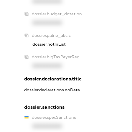
XXXXXXXXXX
dossier.budget_dotation
XXXXXXXXXX
dossier.palne_akciz
dossier.notInList
dossier.bigTaxPayerReg
XXXXXXXXXX
dossier.declarations.title
dossier.declarations.noData
dossier.sanctions
dossier.specSanctions
XXXXXXXXXX