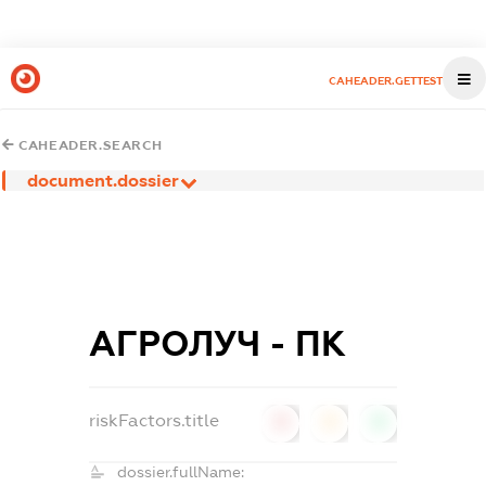
CAHEADER.GETTEST
CAHEADER.SEARCH
document.dossier
АГРОЛУЧ - ПК
riskFactors.title
0
0
0
dossier.fullName: