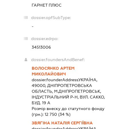
ГАРНЕТ ПЛЮС
dossier.opfSubType:
-
dossier.edrpo:
34513006
dossier.foundersAndBenef:
ВОЛОСЯНКО АРТЕМ
МИКОЛАЙОВИЧ
dossier.founderAddress
УКРАЇНА,
49000, ДНIПРОПЕТРОВСЬКА
ОБЛАСТЬ, М.ДНІПРОПЕТРОВСЬК,
ІНДУСТРІАЛЬНИЙ Р-Н, ВУЛ. САККО,
БУД. 19 А
Розмір внеску до статутного фонду
(грн.):
12 750
(34 %)
ЗВЯГІНА НАТАЛІЯ СЕРГІЇВНА
dossier.founderAddress
УКРАЇНА,