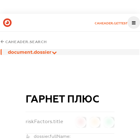
CAHEADER.GETTEST
CAHEADER.SEARCH
document.dossier
ГАРНЕТ ПЛЮС
riskFactors.title
0
0
0
dossier.fullName: