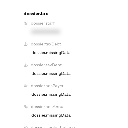
dossier.tax
dossier.staff
XXXXXXXXXX
dossier.taxDebt
dossier.missingData
dossier.esvDebt
dossier.missingData
dossier.ndsPayer
dossier.missingData
dossier.ndsAnnul
dossier.missingData
dossier.single_tax_reg