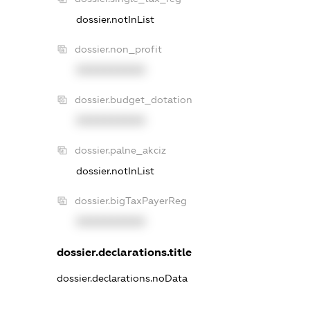
dossier.notInList
dossier.non_profit
XXXXXXXXXX
dossier.budget_dotation
XXXXXXXXXX
dossier.palne_akciz
dossier.notInList
dossier.bigTaxPayerReg
XXXXXXXXXX
dossier.declarations.title
dossier.declarations.noData